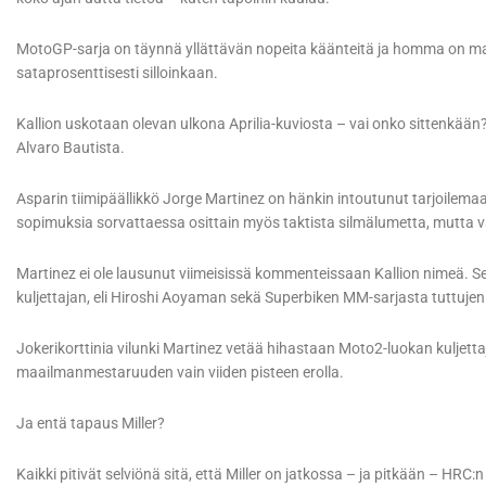
MotoGP-sarja on täynnä yllättävän nopeita käänteitä ja homma on maali
sataprosenttisesti silloinkaan.
Kallion uskotaan olevan ulkona Aprilia-kuviosta – vai onko sittenkään? 
Alvaro Bautista.
Asparin tiimipäällikkö Jorge Martinez on hänkin intoutunut tarjoilema
sopimuksia sorvattaessa osittain myös taktista silmälumetta, mutta v
Martinez ei ole lausunut viimeisissä kommenteissaan Kallion nimeä. Se
kuljettajan, eli Hiroshi Aoyaman sekä Superbiken MM-sarjasta tuttuje
Jokerikorttinia vilunki Martinez vetää hihastaan Moto2-luokan kuljettaj
maailmanmestaruuden vain viiden pisteen erolla.
Ja entä tapaus Miller?
Kaikki pitivät selviönä sitä, että Miller on jatkossa – ja pitkään – HR