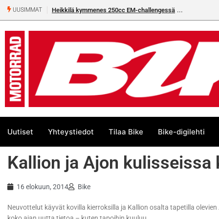
Heikkilä kymmenes 250cc EM-challengessä
UUSIMMAT
Uutiset
Yhteystiedot
Tilaa Bike
Bike-digilehti
Kallion ja Ajon kulisseissa
16 elokuun, 2014
Bike
Neuvottelut käyvät kovilla kierroksilla ja Kallion osalta tapetilla olevi
koko ajan uutta tietoa – kuten tapoihin kuuluu.