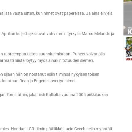
ssa vasta sitten, kun nimet ovat papereissa. Ja aina ei vielä
Aprilian kuljettajiksi ovat vahvimmin tyrkyllä Marco Melandri ja
an tuoreempaa tietoa suunnitelmistaan. Puheet voivat olla
armasti niistä löytyy myös ainakin totuuden siemen.
n sijaan hän on nostanut esiin tiiminsä nykyisen toisen
n Jonathan Rean ja Eugene Lavertyn nimet.
an Tom Lüthin, joka riisti Kalliolta vuonna 2005 piikkiluokan
C:n mies. Hondan LCR-tiimin päällikkö Lucio Cecchinello myöntää