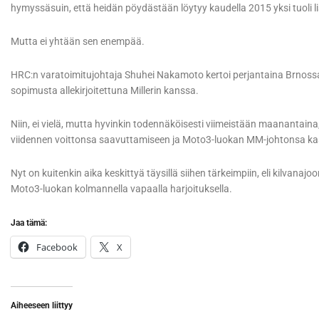
hymyssäsuin, että heidän pöydästään löytyy kaudella 2015 yksi tuoli l
Mutta ei yhtään sen enempää.
HRC:n varatoimitujohtaja Shuhei Nakamoto kertoi perjantaina Brnossa jär
sopimusta allekirjoitettuna Millerin kanssa.
Niin, ei vielä, mutta hyvinkin todennäköisesti viimeistään maanantain
viidennen voittonsa saavuttamiseen ja Moto3-luokan MM-johtonsa k
Nyt on kuitenkin aika keskittyä täysillä siihen tärkeimpiin, eli kilvanaj
Moto3-luokan kolmannella vapaalla harjoituksella.
Jaa tämä:
Facebook
X
Aiheeseen liittyy