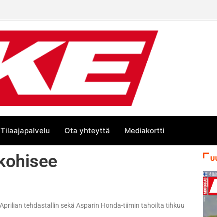
Tilaajapalvelu
Ota yhteyttä
Mediakortti
 kohisee
U
en Aprilian tehdastallin sekä Asparin Honda-tiimin tahoilta tihkuu