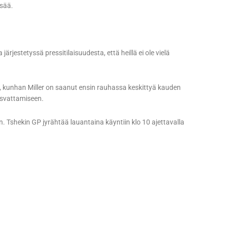
isää.
jestetyssä pressitilaisuudesta, että heillä ei ole vielä
a, kunhan Miller on saanut ensin rauhassa keskittyä kauden
asvattamiseen.
oon. Tshekin GP jyrähtää lauantaina käyntiin klo 10 ajettavalla