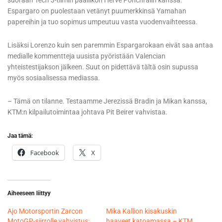
suoraan Tech 3-tiimin päällikön Herve Ponchralin kanssa.
Espargaro on puolestaan vetänyt puumerkkinsä Yamahan
papereihin ja tuo sopimus umpeutuu vasta vuodenvaihteessa.
Lisäksi Lorenzo kuin sen paremmin Espargarokaan eivät saa antaa
medialle kommentteja uusista pyöristään Valencian
yhteistestijakson jälkeen. Suut on pidettävä tältä osin supussa
myös sosiaalisessa mediassa.
– Tämä on tilanne. Testaamme Jerezissä Bradin ja Mikan kanssa,
KTM:n kilpailutoimintaa johtava Pit Beirer vahvistaa.
Jaa tämä:
Facebook
X
Aiheeseen liittyy
Ajo Motorsportin Zarcon
Mika Kallion kisakuskin
MotoGP-siirrolle vahvistus:
haaveet katoamassa – KTM