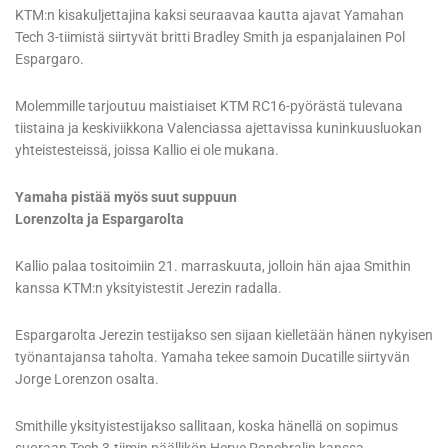
KTM:n kisakuljettajina kaksi seuraavaa kautta ajavat Yamahan
Tech 3-tiimistä siirtyvät britti Bradley Smith ja espanjalainen Pol
Espargaro.
Molemmille tarjoutuu maistiaiset KTM RC16-pyörästä tulevana
tiistaina ja keskiviikkona Valenciassa ajettavissa kuninkuusluokan
yhteistesteissä, joissa Kallio ei ole mukana.
Yamaha pistää myös suut suppuun
Lorenzolta ja Espargarolta
Kallio palaa tositoimiin 21. marraskuuta, jolloin hän ajaa Smithin
kanssa KTM:n yksityistestit Jerezin radalla.
Espargarolta Jerezin testijakso sen sijaan kielletään hänen nykyisen
työnantajansa taholta. Yamaha tekee samoin Ducatille siirtyvän
Jorge Lorenzon osalta.
Smithille yksityistestijakso sallitaan, koska hänellä on sopimus