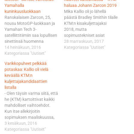
Yamahalla
haluaa Johann Zarcon 2019
kuninkuusluokkaan
Mika Kallio oli jo lähellä
Ranskalaisen Zarcon, 25,
päästä Bradley Smithin tilalle
nousu MotoGP-luokkaan ja
KTM:n kisakuljettajaksi
Yamahan Tech 3-
2018, mutta
satelliittitiimiin saa lopullisen
sopimustekniset asiat
sinettinsä huomenna
vesittivät lopulta
28 marraskuun, 2017
Sachsenringin radalla
14 heinäkuun, 2016
mahdollisuuden. Nyt
Kategoriassa "Uutiset"
käynnistyvän Saksan GP:n
Kategoriassa "Uutiset"
näyttää siltä, että KTM
alla. Myös Suzukille
hakee kaudella 2019 erilaisia
Varikkopuheet pelkkää
tähyilleen Zarcon sopimus
ratkaisuja. Jopa
potaskaa: Kallio oli vielä
kattaa hänen
kuusinkertaisen
keväällä KTM:n
maanmiehensä Herve
maailmanmestarin
kuljettajakandidaattien
Poncharalin johtaman Tech
Marquezin on huhuttu
listalla
3-tiimin kanssa kauden
siirtyvän itävaltalaisen
- Olen täysin varma siitä, että
2017. Lisäksi sopimuksessa
KTM:n palvelukseen; kytkös
he (KTM) kartoittivat kaikki
on optio vuodesta 2018.
näiden kahden välillä on
mahdolliset vaihtoehdot.
Zarco saa Yamahan
pääsponsori Red Bull.
Kun itse allekirjoitin
satelliittitiimissä rinnalleen
Marquezin manageri Emilio
sopimuksen maaliskuussa,
toisen kuninkuusluokan
Alzamora…
niin silloin ei ollut puhetta
3 kesäkuun, 2016
tulokkaan ja…
vielä muista kisakuljettajista.
Kategoriassa "Uutiset"