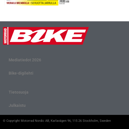
Mediatiedot 2026
Bike-digilehti
Tietosuoja
Julkaistu
© Copyright Motorrad Nordic AB, Karlavägen 96, 115 26 Stockholm, Sweden