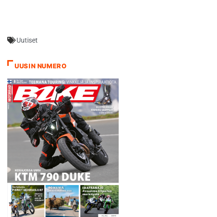
He kertoivat katsovansa
myös testikuljettajien
suuntaan, Smith viittaa
ensisijaisesti Kallioon, joka
Uutiset
kantaa jatkossakin
kunnianhimoisen projektin
päätestivastuun. - Lopulta
UUSIN NUMERO
kandidaattien nimilista
kaventui kolmeen tai neljään.
Voin…