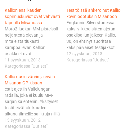
Kallion ensi kauden
Testitöissä ahkeroinut Kallio
sopimuskuviot ovat vahvasti
kovin odotuksin Misanoon
tapetilla Misanossa
Englannin Silverstonessa
Moto2-luokan MM-pisteissä
kaksi viikkoa sitten ajetun
neljäntenä olevan ja
osakilpailun jälkeen Kallio,
mitaleista tiukasti
30, on ehtinyt suorittaa
kamppailevan Kallion
kaksipäiväiset testijaksot
osakkeet ovat
niin Ranskassa kuin
12 syyskuun, 2013
sopimusrintamalla
11 syyskuun, 2013
Italiassa, ennen
Kategoriassa "Uutiset"
kovemmassa kurssissa kuin
Kategoriassa "Uutiset"
siirtymistään tulevan
aikoihin. Kauden 11
viikonlopun kisapaikkaan
Kallio uusin värein ja eväin
ensimmäisessä
San Marinon Misanoon. -
Misanon GP-kisaan
osakilpailussa ajetut
Melkoista lentoa ollut, eikä
estit ajettiin Vallelungan
huipputasaisen luokan
tässä ole ehtinyt paljon
radalla, joka ei kuulu MM-
kolme podiumsijoitusta ja
laakereilla lepäämään. Heti
sarjan kalenteriin. Yksityiset
varsinkin Moto2:n
Silverstonen osakilpailun
testit eivät ole kauden
neitseellinen, Tshekin
jälkeen ajoin
aikana tiimeille sallittuja niillä
Brnossa tyylitelty MM-
rengasvalmistaja Michelinin
radoilla, joilla ajetaan MM-
13 syyskuun, 2012
osakilpailuvoitto ovat kovaa
testit Ranskan Nagarossa ja
pisteistä. Marc VDS-talli
Kategoriassa "Uutiset"
valuuttaa. Kallion pöydällä
sen…
esiintyy Misanon
tiedetään olevan
kisaviikonloppuna