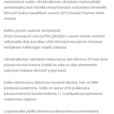
muistuttavat uuden, vihreävalkoisen värityksen myötä pitkälti
samanlaisilta, kuin hänellä oli käytöässään toistaiseksi viimeisellä
MotoGP-luokan kaudellaan vuonna 2010 Ducatin Pramac-tiimin
riveissä.
Kallion pyörän uudesta värityksestä
(http://instagram.com/p/PbiLqWo8g0/) saatiin tänään twitterin
välityksellä vihiä, kun Marc VDS-tiimi käynnisti päivän mittaisen
testijakson Vallelungan radalla Italiassa.
Vihreävalkoisen värityksen takaa löytyy San Marinon GP:ssä tiimin
pääsponsorina toimiva Gold&Fun, joka on ollut aiemmenkin
näkyvästi mukana MotoGP-ympyröissä.
Kallio valmistautuu Misanoon hyvässä iskussa. Hän on MM-
pisteissä kuudentena. Kallio on ajanut yhtä poikkeusta
lukuunottamatta kauden kaikissa 11 osakilpailussa kymmenen
nopeimman nippuun.
Loppukauden jäjellä olevissa kuudessa kisassa ensimmäistä