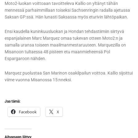
Moto2-luokan voittoaan tavoitteleva Kallio on yltänyt tähän
mennessä parhaimmillaan toiseksi Sachsenringin radalla ajetussa
Saksan GP:ssä. Hän lunasti Saksassa myös eturivin lähtöpaikan.
Ensi kaudella kuninkuusluokan ja Hondan tehdastiimiin siirtyvä
espanjalainen Marc Marquez omaa tukevan otteen Moto2:n ja
samalla uransa toiseen maailmanmestaruuteen. Marquezilla on
Misanoon tultaessa 48 pisteen etu maanmieheensä Pol
Espargaroon nähden.
Marquez puolustaa San Marinon osakilpailun voittoa. Kallio sijoittui
viime vuonna Misanossa 15:nneksi.
Jaa tämä:
Facebook
X
Aiheeseen liittyy