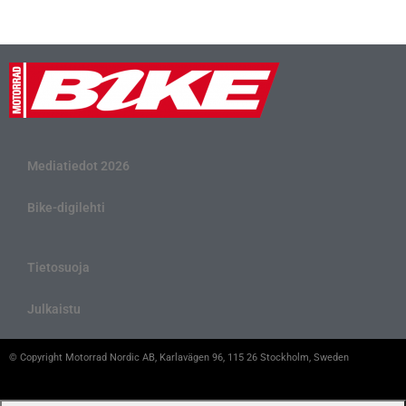
Mediatiedot 2026
Bike-digilehti
Tietosuoja
Julkaistu
© Copyright Motorrad Nordic AB, Karlavägen 96, 115 26 Stockholm, Sweden