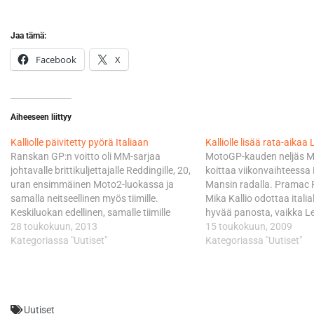
Jaa tämä:
Facebook
X
Aiheeseen liittyy
Kalliolle päivitetty pyörä Italiaan
Kalliolle lisää rata-aika
Ranskan GP:n voitto oli MM-sarjaa
MotoGP-kauden neljäs M
johtavalle brittikuljettajalle Reddingille, 20,
koittaa viikonvaihteess
uran ensimmäinen Moto2-luokassa ja
Mansin radalla. Pramac R
samalla neitseellinen myös tiimille.
Mika Kallio odottaa italiala
Keskiluokan edellinen, samalle tiimille
hyvää panosta, vaikka Le
tullut kaksoisvoitto nähtiin tätä ennen
28 toukokuun, 2013
viime vuosina ollutkaan D
15 toukokuun, 2009
viimeksi vuoden 2008 toukokuussa
Kategoriassa "Uutiset"
suosiollinen. Ranskalaisr
Kategoriassa "Uutiset"
Kiinan GP:ssä ja Shanghain radalla.
harvoista MM-sarjan radoi
Niihin aikoihin KTM:llä kilpaillut Kallio oli
Ducatilla ei ole saavutettu
osallisena myös siinä. Kallio voitti
kaudelle kisaviikonloppu
Shanghaissa 250-kuutioisten luokan
harjoitusaikaa supistettii
Uutiset
kisan…
jonka…