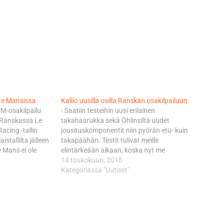
a Le Mansissa
Kallio uusilla osilla Ranskan osakilpailuun
M-osakilpailu
- Saatiin testeihin uusi erilainen
a Ranskassa Le
takahaarukka sekä Öhlinsiltä uudet
acing -tallin
jousituskomponentit niin pyörän etu- kuin
istallilta jälleen
takapäähän. Testit tulivat meille
 Mans ei ole
elintärkeään aikaan, koska nyt me
ucati-pyörille
päästiin hieromaan alkukauden
14 toukokuun, 2015
ata on yksi niistä
säätöongelmia pariksi päiväksi ihan
Kategoriassa "Uutiset"
sta, joilla
rauhassa. Uusien osien osalta jäi
 voittoa. - Tälle
tuntuma, että asiat menivät oikeaan
jen
suuntaan, joten tilanne näyttää
n tuntuvasti,
paremmalta nyt kun suunnataan kohti
Le…