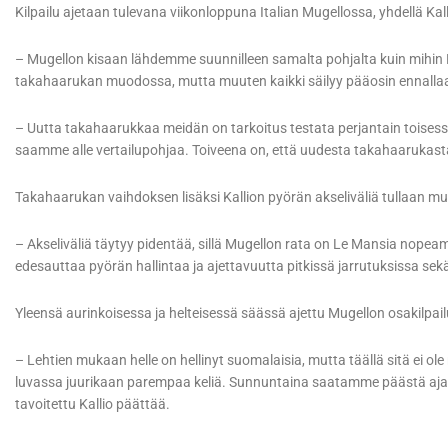
Kilpailu ajetaan tulevana viikonloppuna Italian Mugellossa, yhdellä Kal
– Mugellon kisaan lähdemme suunnilleen samalta pohjalta kuin mihin
takahaarukan muodossa, mutta muuten kaikki säilyy pääosin ennallaan
– Uutta takahaarukkaa meidän on tarkoitus testata perjantain toisess
saamme alle vertailupohjaa. Toiveena on, että uudesta takahaarukasta o
Takahaarukan vaihdoksen lisäksi Kallion pyörän akseliväliä tullaan 
– Akseliväliä täytyy pidentää, sillä Mugellon rata on Le Mansia nopea
edesauttaa pyörän hallintaa ja ajettavuutta pitkissä jarrutuksissa sek
Yleensä aurinkoisessa ja helteisessä säässä ajettu Mugellon osakilpai
– Lehtien mukaan helle on hellinyt suomalaisia, mutta täällä sitä ei ole 
luvassa juurikaan parempaa keliä. Sunnuntaina saatamme päästä ajam
tavoitettu Kallio päättää.