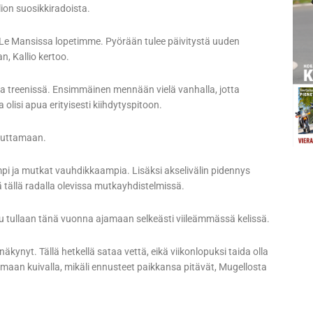
lion suosikkiradoista.
 Le Mansissa lopetimme. Pyörään tulee päivitystä uuden
, Kallio kertoo.
a treenissä. Ensimmäinen mennään vielä vanhalla, jotta
lisi apua erityisesti kiihdytyspitoon.
muuttamaan.
mpi ja mutkat vauhdikkaampia. Lisäksi akselivälin pidennys
ä tällä radalla olevissa mutkayhdistelmissä.
lu tullaan tänä vuonna ajamaan selkeästi viileämmässä kelissä.
näkynyt. Tällä hetkellä sataa vettä, eikä viikonlopuksi taida olla
aan kuivalla, mikäli ennusteet paikkansa pitävät, Mugellosta