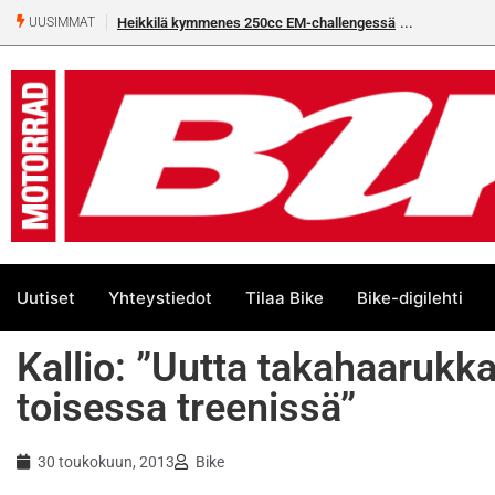
Heikkilä kymmenes 250cc EM-challengessä
UUSIMMAT
Uutiset
Yhteystiedot
Tilaa Bike
Bike-digilehti
Kallio: ”Uutta takahaarukka
toisessa treenissä”
30 toukokuun, 2013
Bike