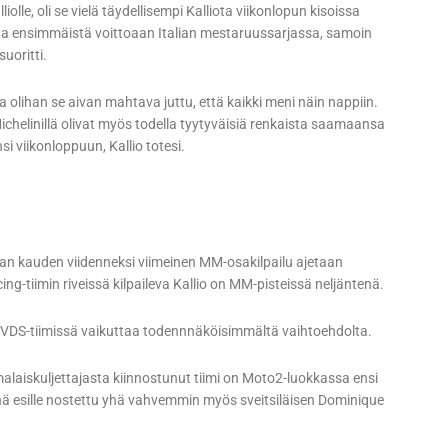
olle, oli se vielä täydellisempi Kalliota viikonlopun kisoissa
kahta ensimmäistä voittoaan Italian mestaruussarjassa, samoin
uoritti.
ja olihan se aivan mahtava juttu, että kaikki meni näin nappiin.
 Michelinillä olivat myös todella tyytyväisiä renkaista saamaansa
nsi viikonloppuun, Kallio totesi.
rjan kauden viidenneksi viimeinen MM-osakilpailu ajetaan
-tiimin riveissä kilpaileva Kallio on MM-pisteissä neljäntenä.
rc VDS-tiimissä vaikuttaa todennnäköisimmältä vaihtoehdolta.
omalaiskuljettajasta kiinnostunut tiimi on Moto2-luokkassa ensi
inä esille nostettu yhä vahvemmin myös sveitsiläisen Dominique