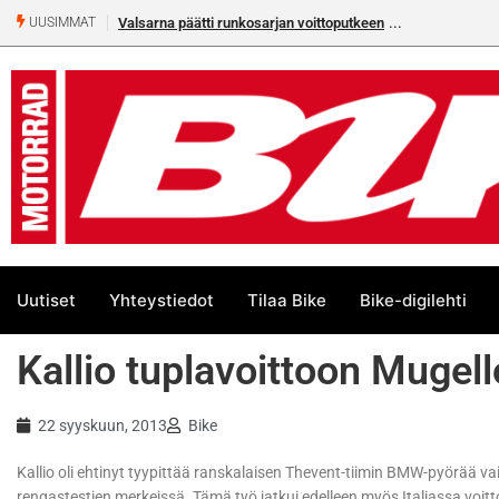
Valsarna päätti runkosarjan voittoputkeen
Älä missaa täm
UUSIMMAT
numeroa!
Uutiset
Yhteystiedot
Tilaa Bike
Bike-digilehti
Kallio tuplavoittoon Mugel
22 syyskuun, 2013
Bike
Kallio oli ehtinyt tyypittää ranskalaisen Thevent-tiimin BMW-pyörää vai
rengastestien merkeissä. Tämä työ jatkui edelleen myös Italiassa voit