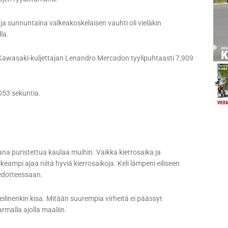
a ja sunnuntaina valkeakoskelaisen vauhti oli vieläkin
la.
n Kawasaki-kuljettajan Lenandro Mercadon tyylipuhtaasti 7,909
053 sekuntia.
ana puristettua kaulaa muihin. Vaikka kierrosaika ja
keampi ajaa niitä hyviä kierrosaikoja. Keli lämpeni eiliseen
tiedotteessaan.
 eilinenkin kisa. Mitään suurempia virheitä ei päässyt
rmalla ajolla maaliin.