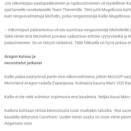
Jos viikonloppu paalupaikkoineen ja tuplavoittoineen oli täydellinen Kalli
ajattaneelle ranskalaiselle Team Theventille. Tiimi juhli Mugellossa 
kuin rengasvalmistaja Michelin, jonka rengastestejä Kallio Mugellossa s
– Viikonlopun päätarkoitus oli siis suorittaa rengastestejä Michelinille 
Sekä tiimin että Michelinin porukat vaikuttivat erittäin tyytyväisiltä ja
palautteeseen. Se on tietysti tärkeintä. Tällä fiiliksellä on hyvä jatkaa e
Aragon kutsuu ja
neuvottelut jatkuvat
Kallio palaa päätyönsä pariin ensi viikonvaihteena, jolloin MotoGP-sa
Motorland Aragon-radalla Espanjassa. Kolmatta kautta Marc VDS Racing
Kallio ei ole vielä solminut sopimusta ensi kaudesta. Neljäs kausi Ma
Kalliota kohtaan riittää kiinnostusta tosin muiltakin tahoilta. Yksi su
kaudella debytoiva Caterham. Uuden tiimin osalta on tosin viime päiv
Aegerterin nimi.