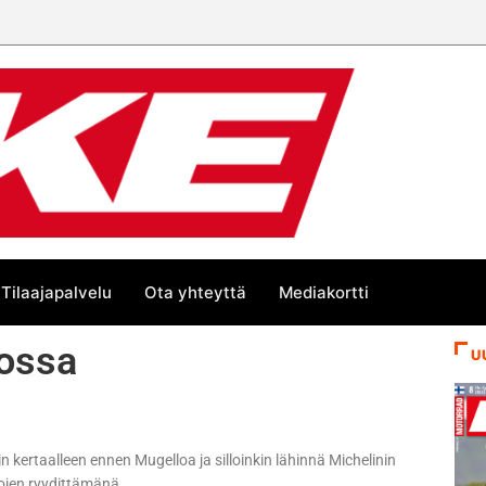
än kesän suurta Bike-
Tilaajapalvelu
Ota yhteyttä
Mediakortti
lossa
U
n kertaalleen ennen Mugelloa ja silloinkin lähinnä Michelinin
tojen ryydittämänä.