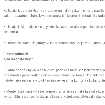
Kallio ajoi lauantain kisan voittoon reilun neljän sekunnin marginaalill
vakuuttavaampaa hänelle varsin tutulla 5.2 kilometrin mittaisella radal
Kallio ajoi jälkimmäisen kisan ykköseksi peittoamalla argentiinalaise
sekunnilla.
Kolmanneksi Ducatilla päätynyt isäntamaan Ivan Goi jäi voittajasta 8,
"Päätarkoitus oli
ajaa rengastestejä"
– Lähtö onnistui hyvin ja sain jo heti parin ensimmäisen kierroksen aik
rataennätys paranivatkin vielä eiliseen nähden, oli tänään kuitenkin vai
nähden aika paljon ja pito oli tänään selkeästi heikompi, Kallio kertoi 
– Muuten kisa meni kyllä tosi hienosti, aika lailla samalla kaavalla kuin
syntymään ja alun puristuksen jälkeen tarkoituksena olikin vain ajaa va