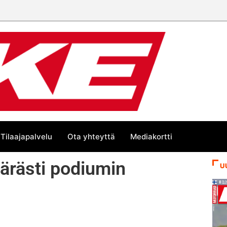
Tilaajapalvelu
Ota yhteyttä
Mediakortti
pärästi podiumin
U