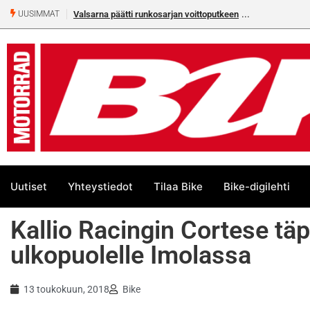
Valsarna päätti runkosarjan voittoputkeen
UUSIMMAT
Uutiset
Yhteystiedot
Tilaa Bike
Bike-digilehti
Kallio Racingin Cortese tä
ulkopuolelle Imolassa
13 toukokuun, 2018
Bike