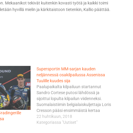
n. Mekaanikot tekivät kuitenkin kovasti työtä ja kaikki toimi
tään hyvillä mielin ja kärkitaistoon tietenkin, Kallio päättää.
Supersportin MM-sarjan kauden
neljännessä osakilpailussa Assenissa
Tuulille kuudes sija
Paalupaikalta kilpailuun startannut
Sandro Cortese putosi lähdössä ja
sijoittui lopulta kilpailun viidenneksi.
Suomalaistiimin belgialaiskuljettaja Loris
Cresson pääsi ensimmäistä kertaa
radingerille
kauden aikana kymmenen parhaimman
22 huhtikuun, 2018
ssa
joukkoon sijoiduttuaan yhdeksänneksi.
Kategoriassa "Uutiset"
Brittitalli CIA Landlord Insurance Hondan