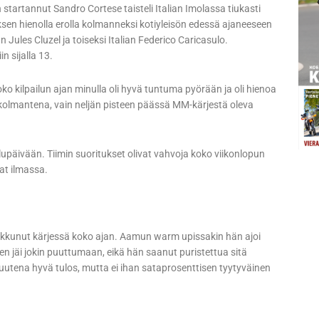
artannut Sandro Cortese taisteli Italian Imolassa tiukasti
sen hienolla erolla kolmanneksi kotiyleisön edessä ajaneeseen
ules Cluzel ja toiseksi Italian Federico Caricasulo.
n sijalla 13.
Koko kilpailun ajan minulla oli hyvä tuntuma pyörään ja oli hienoa
aa kolmantena, vain neljän pisteen päässä MM-kärjestä oleva
ailupäivään. Tiimin suoritukset olivat vahvoja koko viikonlopun
at ilmassa.
eikkunut kärjessä koko ajan. Aamun warm upissakin hän ajoi
en jäi jokin puuttumaan, eikä hän saanut puristettua sitä
suutena hyvä tulos, mutta ei ihan sataprosenttisen tyytyväinen