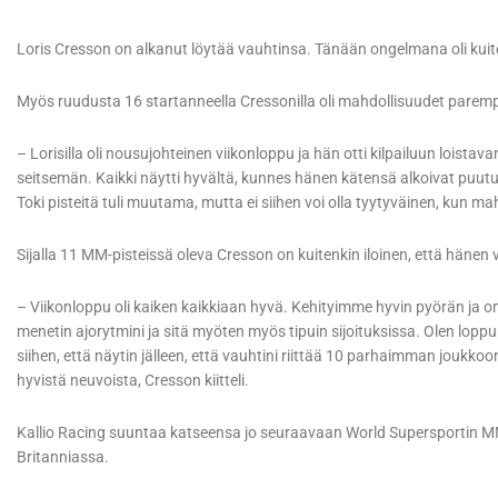
Loris Cresson on alkanut löytää vauhtinsa. Tänään ongelmana oli kui
Myös ruudusta 16 startanneella Cressonilla oli mahdollisuudet paremp
– Lorisilla oli nousujohteinen viikonloppu ja hän otti kilpailuun loistava
seitsemän. Kaikki näytti hyvältä, kunnes hänen kätensä alkoivat puutua
Toki pisteitä tuli muutama, mutta ei siihen voi olla tyytyväinen, kun ma
Sijalla 11 MM-pisteissä oleva Cresson on kuitenkin iloinen, että hänen va
– Viikonloppu oli kaiken kaikkiaan hyvä. Kehityimme hyvin pyörän ja
menetin ajorytmini ja sitä myöten myös tipuin sijoituksissa. Olen loppup
siihen, että näytin jälleen, että vauhtini riittää 10 parhaimman joukkoon
hyvistä neuvoista, Cresson kiitteli.
Kallio Racing suuntaa katseensa jo seuraavaan World Supersportin MM
Britanniassa.