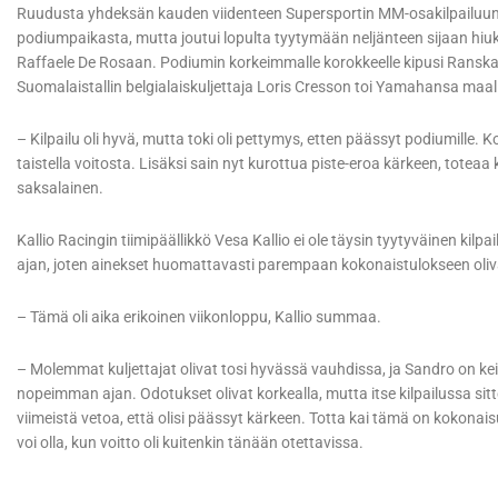
Ruudusta yhdeksän kauden viidenteen Supersportin MM-osakilpailuun st
podiumpaikasta, mutta joutui lopulta tyytymään neljänteen sijaan hiuk
Raffaele De Rosaan. Podiumin korkeimmalle korokkeelle kipusi Ranskan J
Suomalaistallin belgialaiskuljettaja Loris Cresson toi Yamahansa maalii
– Kilpailu oli hyvä, mutta toki oli pettymys, etten päässyt podiumille. 
taistella voitosta. Lisäksi sain nyt kurottua piste-eroa kärkeen, tote
saksalainen.
Kallio Racingin tiimipäällikkö Vesa Kallio ei ole täysin tyytyväinen kilp
ajan, joten ainekset huomattavasti parempaan kokonaistulokseen oliv
– Tämä oli aika erikoinen viikonloppu, Kallio summaa.
– Molemmat kuljettajat olivat tosi hyvässä vauhdissa, ja Sandro on k
nopeimman ajan. Odotukset olivat korkealla, mutta itse kilpailussa sitt
viimeistä vetoa, että olisi päässyt kärkeen. Totta kai tämä on kokonai
voi olla, kun voitto oli kuitenkin tänään otettavissa.