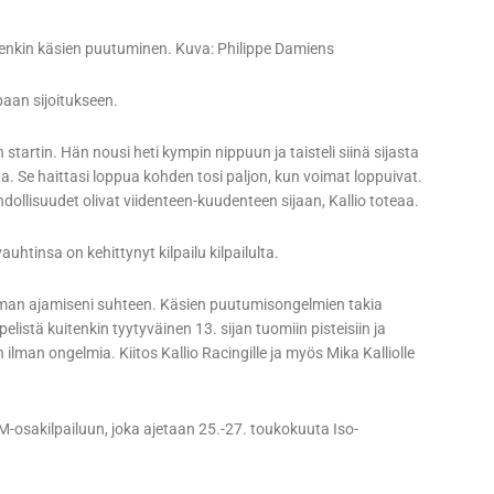
tenkin käsien puutuminen. Kuva: Philippe Damiens
aan sijoitukseen.
n startin. Hän nousi heti kympin nippuun ja taisteli siinä sijasta
. Se haittasi loppua kohden tosi paljon, kun voimat loppuivat.
hdollisuudet olivat viidenteen-kuudenteen sijaan, Kallio toteaa.
uhtinsa on kehittynyt kilpailu kilpailulta.
 oman ajamiseni suhteen. Käsien puutumisongelmien takia
elistä kuitenkin tyytyväinen 13. sijan tuomiin pisteisiin ja
 ilman ongelmia. Kiitos Kallio Racingille ja myös Mika Kalliolle
-osakilpailuun, joka ajetaan 25.-27. toukokuuta Iso-