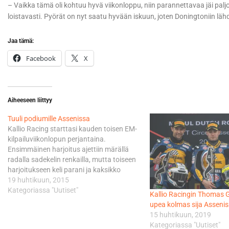
– Vaikka tämä oli kohtuu hyvä viikonloppu, niin parannettavaa jäi paljo
loistavasti. Pyörät on nyt saatu hyvään iskuun, joten Doningtoniin lähde
Jaa tämä:
Facebook
X
Aiheeseen liittyy
Tuuli podiumille Assenissa
Kallio Racing starttasi kauden toisen EM-
kilpailuviikonlopun perjantaina.
Ensimmäinen harjoitus ajettiin märällä
radalla sadekelin renkailla, mutta toiseen
harjoitukseen keli parani ja kaksikko
pääsi testaamaan kuivan kelin säätöjä.
19 huhtikuun, 2015
Lauantain aika-ajoon pyöriin tehtiin
Kategoriassa "Uutiset"
Kallio Racingin Thomas G
pieniä muutoksia, millä tiimi sai
upea kolmas sija Asseni
parannettua pyörien ajettavuutta Tuulen
15 huhtikuun, 2019
ja Lahden ajaessa hyviä kierroksia läpi
Kategoriassa "Uutiset"