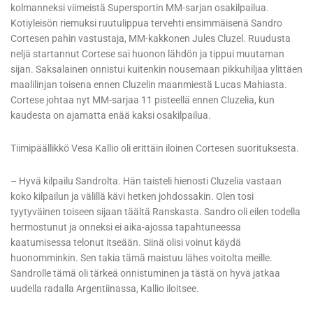
kolmanneksi viimeistä Supersportin MM-sarjan osakilpailua.
Kotiyleisön riemuksi ruutulippua tervehti ensimmäisenä Sandro
Cortesen pahin vastustaja, MM-kakkonen Jules Cluzel. Ruudusta
neljä startannut Cortese sai huonon lähdön ja tippui muutaman
sijan. Saksalainen onnistui kuitenkin nousemaan pikkuhiljaa ylittäen
maalilinjan toisena ennen Cluzelin maanmiestä Lucas Mahiasta.
Cortese johtaa nyt MM-sarjaa 11 pisteellä ennen Cluzelia, kun
kaudesta on ajamatta enää kaksi osakilpailua.
Tiimipäällikkö Vesa Kallio oli erittäin iloinen Cortesen suorituksesta.
– Hyvä kilpailu Sandrolta. Hän taisteli hienosti Cluzelia vastaan
koko kilpailun ja välillä kävi hetken johdossakin. Olen tosi
tyytyväinen toiseen sijaan täältä Ranskasta. Sandro oli eilen todella
hermostunut ja onneksi ei aika-ajossa tapahtuneessa
kaatumisessa telonut itseään. Siinä olisi voinut käydä
huonomminkin. Sen takia tämä maistuu lähes voitolta meille.
Sandrolle tämä oli tärkeä onnistuminen ja tästä on hyvä jatkaa
uudella radalla Argentiinassa, Kallio iloitsee.