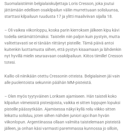
Suomalaistiimin belgialaiskuljettaja Loris Cresson, joka joutui
jättämään edellisen osakilpailun väliin murrettuaan solisluunsa,
starttasi kilpailuun ruudusta 17 ja ylitti maaliviivan sijalla 18.
– Oli vaikea viikonloppu, koska parin kierroksen jälkeen kipu kävi
todella sietämättömäksi. Taistelin niin paljon kuin pystyin, mutta
valitettavasti se ei tänään riittänyt pisteille. Tämä päivä antoi
kuitenkin luottamusta siihen, että pystyn kisaamaan ja lähdenkin
nyt hyvillä mielin seuraavaan osakilpailuun. Kiitos tiimille! Cresson
totesi.
Kallio oli niinikään otettu Cressonin otteista. Belgialainen jäi vain
alle puolentoista sekunnin päähän MM-pisteistä.
– Olen myös tyytyväinen Loriksen ajamiseen. Hän taisteli koko
kilpailun viimeisistä pistesijoista, vaikka ei sitten loppujen lopuksi
pisteille päässytkään. Ajamisessa näkyi kyllä reilu viikko sitten
leikattu solisluu, joten siihen nähden juniori ajoi ihan hyvän
viikonlopun. Argentiinassa ollaan valmiita taistelemaan pisteistä
jälleen, ja onhan käsi varmasti paremmassa kunnossa jo silloin,