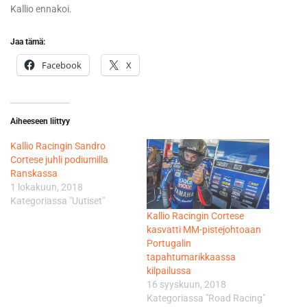
Kallio ennakoi.
Jaa tämä:
Facebook
X
Aiheeseen liittyy
Kallio Racingin Sandro
Cortese juhli podiumilla
Ranskassa
1 lokakuun, 2018
Kategoriassa "Uutiset"
Kallio Racingin Cortese
kasvatti MM-pistejohtoaan
Portugalin
tapahtumarikkaassa
kilpailussa
16 syyskuun, 2018
Kategoriassa "Road Racing"