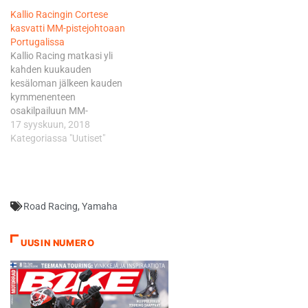
Kallio Racingin Cortese
kasvatti MM-pistejohtoaan
Portugalissa
Kallio Racing matkasi yli
kahden kuukauden
kesäloman jälkeen kauden
kymmenenteen
osakilpailuun MM-
pistejohtajana, kun tiimin
17 syyskuun, 2018
saksalaisässä Sandro
Kategoriassa "Uutiset"
Cortese piti ykköspaikkaa
hallussaan viiden pisteen
turvin ennen Ranskan Jules
Cluzelia. Cortese starttasi
Road Racing
,
Yamaha
tämänpäiväiseen Portugalin
MM-osakilpailuun
ensimmäisestä rivistä,
UUSIN NUMERO
ruudusta kolme. Neljänneltä
paikalta liikkeelle lähtenyt
Cluzel sai unelmastartin,
jonka myötä nousi johtoon.
Pian kuitenkin