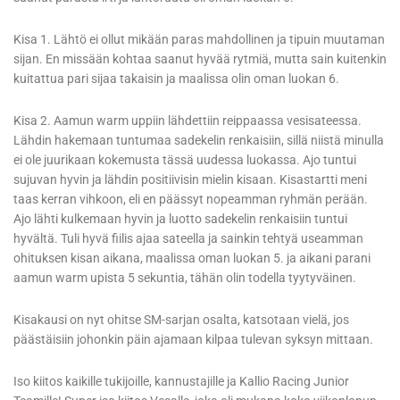
Kisa 1. Lähtö ei ollut mikään paras mahdollinen ja tipuin muutaman
sijan. En missään kohtaa saanut hyvää rytmiä, mutta sain kuitenkin
kuitattua pari sijaa takaisin ja maalissa olin oman luokan 6.
Kisa 2. Aamun warm uppiin lähdettiin reippaassa vesisateessa.
Lähdin hakemaan tuntumaa sadekelin renkaisiin, sillä niistä minulla
ei ole juurikaan kokemusta tässä uudessa luokassa. Ajo tuntui
sujuvan hyvin ja lähdin positiivisin mielin kisaan. Kisastartti meni
taas kerran vihkoon, eli en päässyt nopeamman ryhmän perään.
Ajo lähti kulkemaan hyvin ja luotto sadekelin renkaisiin tuntui
hyvältä. Tuli hyvä fiilis ajaa sateella ja sainkin tehtyä useamman
ohituksen kisan aikana, maalissa oman luokan 5. ja aikani parani
aamun warm upista 5 sekuntia, tähän olin todella tyytyväinen.
Kisakausi on nyt ohitse SM-sarjan osalta, katsotaan vielä, jos
päästäisiin johonkin päin ajamaan kilpaa tulevan syksyn mittaan.
Iso kiitos kaikille tukijoille, kannustajille ja Kallio Racing Junior