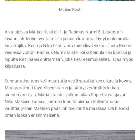
Matias Kesti
Aika-ajoissa Matias Kesti oli 1. ja Rasmus Nurmi 6. Lauantain
kisaan lähdettiin hyvillä mielin ja taistelutahtoa löytyi molemmilta
kuljettajilta. Kesti ja Niko Lehtiranta taistelivat ykkössijasta Kestin
viedessä voiton. Rasmus Nurmi taisteli Kirsi Kainulaisen kanssa ja
lopulta Kirsi pääsi ohittamaan, joka tiesi Rasmukselle 6. sijaa myös
kilpailussa.
Sunnuntaina taas keli muuttui ja vettä satoi kaiken aikaa ja kovaa.
Matias sai heti täydellisen startin ja päätyi vetämään letkaa
pidemmän tovin. Matias taisteli pitkän aikaa Superbikea ajavan
Niko Mäkisen kanssa, joutuen lopulta hieman höllentämään
vauhtia, jolloin Mäkinen pääsi ohitse, mutta maalissa silti hienosti
oman luokan ensimmäisenä.