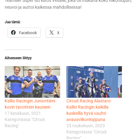
Teamille! Super iso kiitos Vesalle, joka oli mukana koko viikonlopun,
neuvoi ja auttoi kaikessa mahdollisessa!
Jaa tämä:
Facebook
X
Aiheeseen liittyy
Kallio Racingin Junioritiimi
Circuit Racing Alastaro:
kovin tavoittein kauteen
Kallio Racingin kaikilla
17 kesäkuun, 2021
kuskeilla hyvä vauhti
Kategoriassa "Circuit
avausviikonloppuna
Racing"
23 toukokuun, 2023
Kategoriassa "Circuit
Racing"