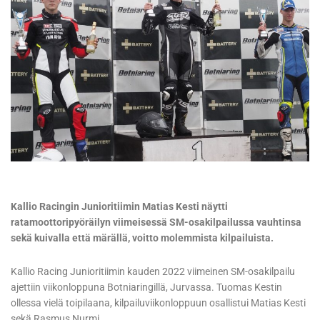
Kallio Racingin Junioritiimin Matias Kesti näytti
ratamoottoripyöräilyn viimeisessä SM-osakilpailussa vauhtinsa
sekä kuivalla että märällä, voitto molemmista kilpailuista.
Kallio Racing Junioritiimin kauden 2022 viimeinen SM-osakilpailu
ajettiin viikonloppuna Botniaringillä, Jurvassa. Tuomas Kestin
ollessa vielä toipilaana, kilpailuviikonloppuun osallistui Matias Kesti
sekä Rasmus Nurmi.