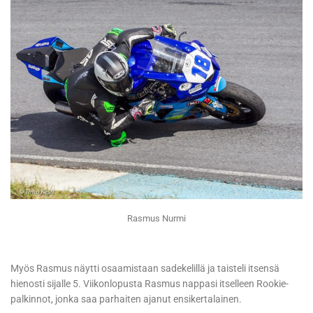
Rasmus Nurmi
Myös Rasmus näytti osaamistaan sadekelillä ja taisteli itsensä
hienosti sijalle 5. Viikonlopusta Rasmus nappasi itselleen Rookie-
palkinnot, jonka saa parhaiten ajanut ensikertalainen.