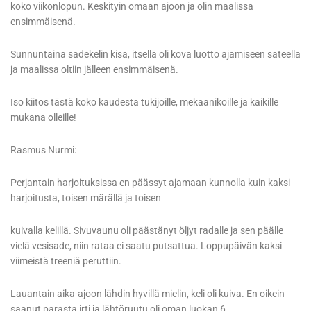
koko viikonlopun. Keskityin omaan ajoon ja olin maalissa
ensimmäisenä.
Sunnuntaina sadekelin kisa, itsellä oli kova luotto ajamiseen sateella
ja maalissa oltiin jälleen ensimmäisenä.
Iso kiitos tästä koko kaudesta tukijoille, mekaanikoille ja kaikille
mukana olleille!
Rasmus Nurmi:
Perjantain harjoituksissa en päässyt ajamaan kunnolla kuin kaksi
harjoitusta, toisen märällä ja toisen
kuivalla kelillä. Sivuvaunu oli päästänyt öljyt radalle ja sen päälle
vielä vesisade, niin rataa ei saatu putsattua. Loppupäivän kaksi
viimeistä treeniä peruttiin.
Lauantain aika-ajoon lähdin hyvillä mielin, keli oli kuiva. En oikein
saanut parasta irti ja lähtöruutu oli oman luokan 6.