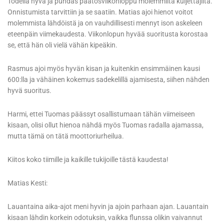
Todella hyvä ja puhdas päätösviikonloppu molemmilta kuljettajilta.
Onnistumista tarvittiin ja se saatiin. Matias ajoi hienot voitot
molemmista lähdöistä ja on vauhdillisesti mennyt ison askeleen
eteenpäin viimekaudesta. Viikonlopun hyvää suoritusta korostaa
se, että hän oli vielä vähän kipeäkin.
Rasmus ajoi myös hyvän kisan ja kuitenkin ensimmäinen kausi
600:lla ja vähäinen kokemus sadekelillä ajamisesta, siihen nähden
hyvä suoritus.
Harmi, ettei Tuomas päässyt osallistumaan tähän viimeiseen
kisaan, olisi ollut hienoa nähdä myös Tuomas radalla ajamassa,
mutta tämä on tätä moottoriurheilua.
Kiitos koko tiimille ja kaikille tukijoille tästä kaudesta!
Matias Kesti:
Lauantaina aika-ajot meni hyvin ja ajoin parhaan ajan. Lauantain
kisaan lähdin korkein odotuksin, vaikka flunssa olikin vaivannut