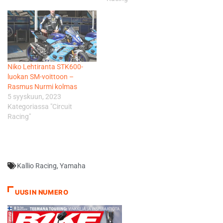
Niko Lehtiranta STK600-
luokan SM-voittoon –
Rasmus Nurmi kolmas
5 syyskuun, 2023
Kategoriassa "Circuit
Racing"
Kallio Racing
,
Yamaha
UUSIN NUMERO