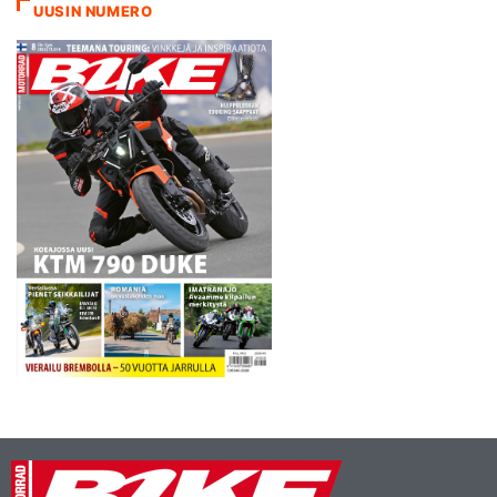
UUSIN NUMERO
tässä nyt sitten oikein voisi
enää sanoa. Ei tämä…