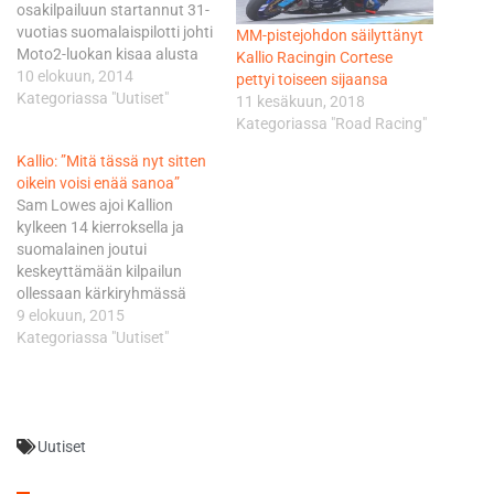
osakilpailuun startannut 31-
vuotias suomalaispilotti johti
MM-pistejohdon säilyttänyt
Moto2-luokan kisaa alusta
Kallio Racingin Cortese
loppuun saakka ja otti
10 elokuun, 2014
pettyi toiseen sijaansa
samalla nimiinsä kaikkien
Kategoriassa "Uutiset"
11 kesäkuun, 2018
aikojen eniten GP-voittoja
Kategoriassa "Road Racing"
omaavan
Kallio: ”Mitä tässä nyt sitten
suomalaiskuljettajan tittelin
oikein voisi enää sanoa”
jättäen taakseen MotoGP-
Sam Lowes ajoi Kallion
legenda Jarno ”Paroni”
kylkeen 14 kierroksella ja
Saarisen. - Voitto tuntuu
suomalainen joutui
mahtavalta, sillä suoraan
keskeyttämään kilpailun
sanottuna en oikein
ollessaan kärkiryhmässä
odottanut sitä itsekään.
sijalla kuusi. Lowes pystyi
9 elokuun, 2015
Indianapolisin rata on
jatkamaan kilpailua
Kategoriassa "Uutiset"
aiemmin ollut heikko minulle,
kolaroinnin jälkeen, mutta
enkä…
keskeytti itsekin
myöhemmin. Voittoon ajoi
luokan tulokaskuljettaja, 19-
Uutiset
vuotias Alex Rins. Kallio ei
peitellyt kiukkuaan
keskeytyksen jälkeen. - Mitä