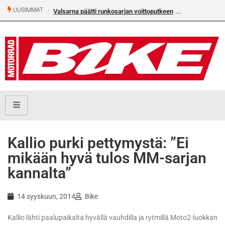
UUSIMMAT
Valsarna päätti runkosarjan voittoputkeen
Kallio purki pettymystä: ”Ei
mikään hyvä tulos MM-sarjan
kannalta”
14 syyskuun, 2014
Bike
Kallio lähti paalupaikalta hyvällä vauhdilla ja rytmillä Moto2-luokkan