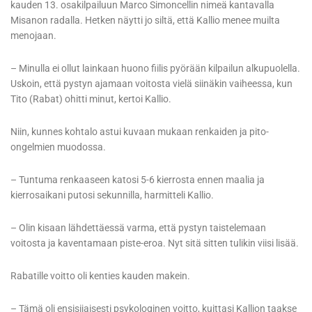
kauden 13. osakilpailuun Marco Simoncellin nimeä kantavalla
Misanon radalla. Hetken näytti jo siltä, että Kallio menee muilta
menojaan.
– Minulla ei ollut lainkaan huono fiilis pyörään kilpailun alkupuolella.
Uskoin, että pystyn ajamaan voitosta vielä siinäkin vaiheessa, kun
Tito (Rabat) ohitti minut, kertoi Kallio.
Niin, kunnes kohtalo astui kuvaan mukaan renkaiden ja pito-
ongelmien muodossa.
– Tuntuma renkaaseen katosi 5-6 kierrosta ennen maalia ja
kierrosaikani putosi sekunnilla, harmitteli Kallio.
– Olin kisaan lähdettäessä varma, että pystyn taistelemaan
voitosta ja kaventamaan piste-eroa. Nyt sitä sitten tulikin viisi lisää.
Rabatille voitto oli kenties kauden makein.
– Tämä oli ensisijaisesti psykologinen voitto, kuittasi Kallion taakse