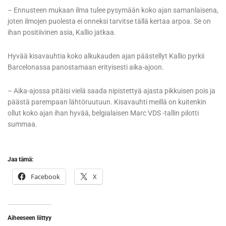
– Ennusteen mukaan ilma tulee pysymään koko ajan samanlaisena,
joten ilmojen puolesta ei onneksi tarvitse tällä kertaa arpoa. Se on
ihan positiivinen asia, Kallio jatkaa.
Hyvää kisavauhtia koko alkukauden ajan päästellyt Kallio pyrkii
Barcelonassa panostamaan erityisesti aika-ajoon.
– Aika-ajossa pitäisi vielä saada nipistettyä ajasta pikkuisen pois ja
päästä parempaan lähtöruutuun. Kisavauhti meillä on kuitenkin
ollut koko ajan ihan hyvää, belgialaisen Marc VDS -tallin pilotti
summaa.
Jaa tämä:
Facebook
X
Aiheeseen liittyy