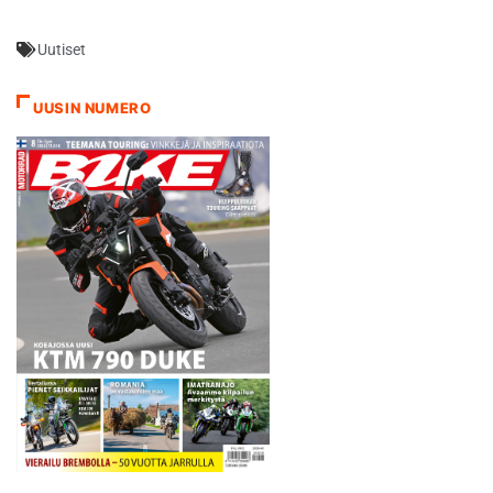
osakilpailulle. - Odotukset
ovat tosi korkealla, joten
Uutiset
tarkoituksena on tietysti
ajaa voitosta, kaikkiaan 16
GP-voittoa omaava Marc
UUSIN NUMERO
VDS -tallin
suomalaiskuljettaja huikkaa.
- Tämä rata sopii minulle,
viime vuonna…