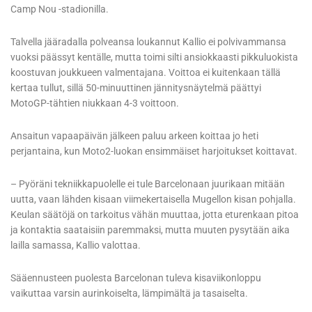
Camp Nou -stadionilla.
Talvella jääradalla polveansa loukannut Kallio ei polvivammansa
vuoksi päässyt kentälle, mutta toimi silti ansiokkaasti pikkuluokista
koostuvan joukkueen valmentajana. Voittoa ei kuitenkaan tällä
kertaa tullut, sillä 50-minuuttinen jännitysnäytelmä päättyi
MotoGP-tähtien niukkaan 4-3 voittoon.
Ansaitun vapaapäivän jälkeen paluu arkeen koittaa jo heti
perjantaina, kun Moto2-luokan ensimmäiset harjoitukset koittavat.
– Pyöräni tekniikkapuolelle ei tule Barcelonaan juurikaan mitään
uutta, vaan lähden kisaan viimekertaisella Mugellon kisan pohjalla.
Keulan säätöjä on tarkoitus vähän muuttaa, jotta eturenkaan pitoa
ja kontaktia saataisiin paremmaksi, mutta muuten pysytään aika
lailla samassa, Kallio valottaa.
Sääennusteen puolesta Barcelonan tuleva kisaviikonloppu
vaikuttaa varsin aurinkoiselta, lämpimältä ja tasaiselta.