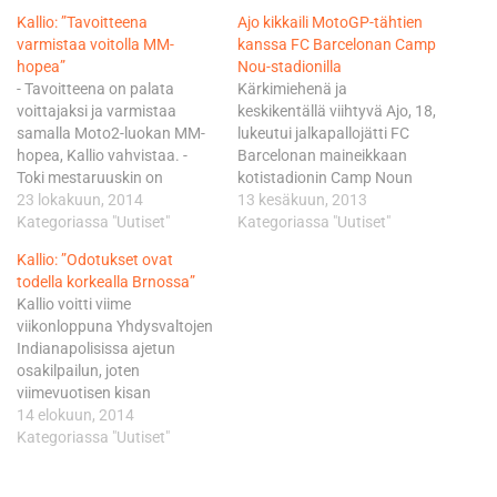
Kallio: ”Tavoitteena
Ajo kikkaili MotoGP-tähtien
varmistaa voitolla MM-
kanssa FC Barcelonan Camp
hopea”
Nou-stadionilla
- Tavoitteena on palata
Kärkimiehenä ja
voittajaksi ja varmistaa
keskikentällä viihtyvä Ajo, 18,
samalla Moto2-luokan MM-
lukeutui jalkapallojätti FC
hopea, Kallio vahvistaa. -
Barcelonan maineikkaan
Toki mestaruuskin on
kotistadionin Camp Noun
edelleen mahdollinen, mutta
23 lokakuun, 2014
näkyvimpiin hahmoihin, kun
13 kesäkuun, 2013
se vaatii Titolta totaalista
Kategoriassa "Uutiset"
helteisessä Kataloniassa
Kategoriassa "Uutiset"
epäonnistumista, MM-
ajettavaan kauden
Kallio: ”Odotukset ovat
pisteissä toisena ja 41
kuudenteen MM-
todella korkealla Brnossa”
pisteen päässä
osakilpailuun valmistautuvat
Kallio voitti viime
espanjalaisesta
MotoGP-sarjan kuljettajat
viikonloppuna Yhdysvaltojen
tallikaveristaan Esteve "Tito"
vaihtoivat hetkeksi vapaalle.
Indianapolisissa ajetun
Rabatista oleva Kallio
- Koitin hakea hyvin paikkoja,
osakilpailun, joten
jatkaa. Kallion ero MM-
mutta kun vapauttavat
viimevuotisen kisan
pisteissä kolmantena
syötöt jäivät tulematta, niin
voittajalla on varsin
14 elokuun, 2014
olevaan, espanjalaiseen
maalejaan ei tällä kertaa
herkulliset lähtökohdat
Kategoriassa "Uutiset"
Maverick Vinalesiin on
syntynyt. Taidot olivat siinä
Brnon 5403 metrin
puolestaan 20 pistettä.…
mielessä…
mittaisella radalla ajettavalle