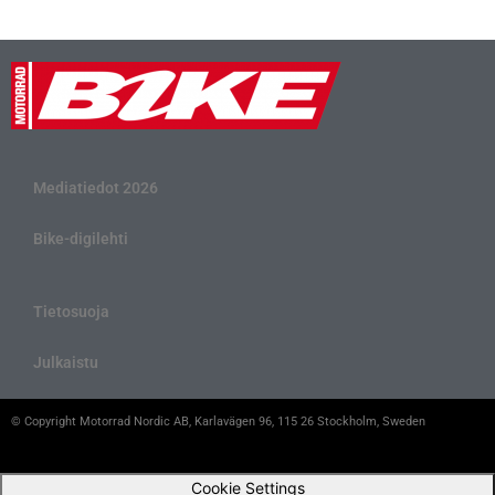
Mediatiedot 2026
Bike-digilehti
Tietosuoja
Julkaistu
© Copyright Motorrad Nordic AB, Karlavägen 96, 115 26 Stockholm, Sweden
Cookie Settings