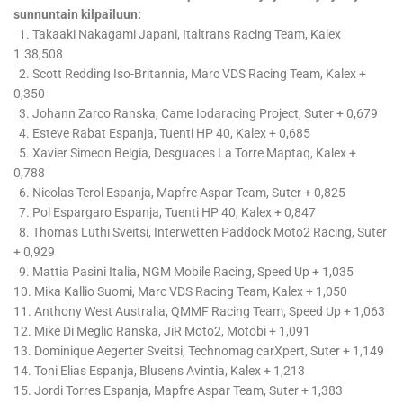
sunnuntain kilpailuun:
1. Takaaki Nakagami Japani, Italtrans Racing Team, Kalex
1.38,508
2. Scott Redding Iso-Britannia, Marc VDS Racing Team, Kalex +
0,350
3. Johann Zarco Ranska, Came Iodaracing Project, Suter + 0,679
4. Esteve Rabat Espanja, Tuenti HP 40, Kalex + 0,685
5. Xavier Simeon Belgia, Desguaces La Torre Maptaq, Kalex +
0,788
6. Nicolas Terol Espanja, Mapfre Aspar Team, Suter + 0,825
7. Pol Espargaro Espanja, Tuenti HP 40, Kalex + 0,847
8. Thomas Luthi Sveitsi, Interwetten Paddock Moto2 Racing, Suter
+ 0,929
9. Mattia Pasini Italia, NGM Mobile Racing, Speed Up + 1,035
10. Mika Kallio Suomi, Marc VDS Racing Team, Kalex + 1,050
11. Anthony West Australia, QMMF Racing Team, Speed Up + 1,063
12. Mike Di Meglio Ranska, JiR Moto2, Motobi + 1,091
13. Dominique Aegerter Sveitsi, Technomag carXpert, Suter + 1,149
14. Toni Elias Espanja, Blusens Avintia, Kalex + 1,213
15. Jordi Torres Espanja, Mapfre Aspar Team, Suter + 1,383