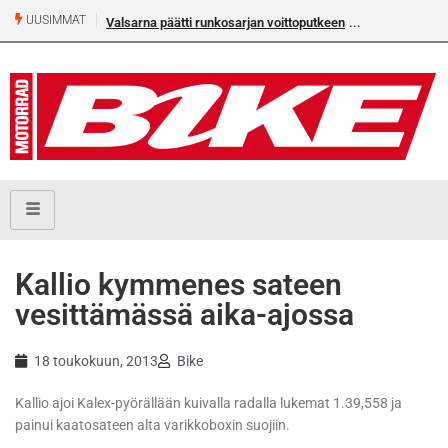
UUSIMMAT
Valsarna päätti runkosarjan voittoputkeen
Kallio kymmenes sateen
vesittämässä aika-ajossa
18 toukokuun, 2013
Bike
Kallio ajoi Kalex-pyörällään kuivalla radalla lukemat 1.39,558 ja
painui kaatosateen alta varikkoboxin suojiin.