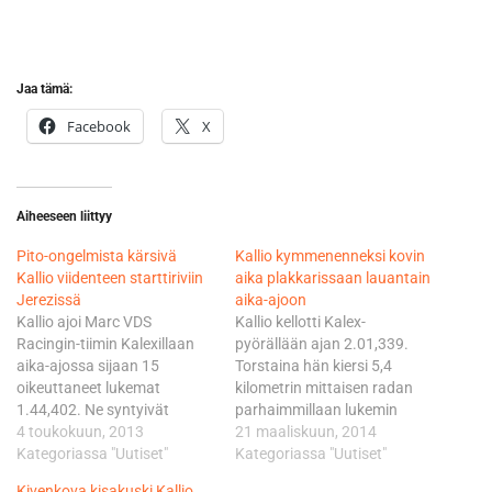
Jaa tämä:
Facebook
X
Aiheeseen liittyy
Pito-ongelmista kärsivä
Kallio kymmenenneksi kovin
Kallio viidenteen starttiriviin
aika plakkarissaan lauantain
Jerezissä
aika-ajoon
Kallio ajoi Marc VDS
Kallio kellotti Kalex-
Racingin-tiimin Kalexillaan
pyörällään ajan 2.01,339.
aika-ajossa sijaan 15
Torstaina hän kiersi 5,4
oikeuttaneet lukemat
kilometrin mittaisen radan
1.44,402. Ne syntyivät
parhaimmillaan lukemin
viimeisellä, eli 15.
4 toukokuun, 2013
2.01,039. Moto2-luokan
21 maaliskuun, 2014
kierroksella. Jerezin rata on
Kategoriassa "Uutiset"
harjoituskärkenä aika-ajoon
Kategoriassa "Uutiset"
istunut aina Kallion
ampaisee Kalexia kuskaava
Kivenkova kisakuski Kallio