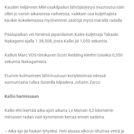
Kauden neljännen MM-osakilpailun lähtöjärjestys muotoutui näin
ollen jo varsin aikaisessa vaiheessa, vaikkain osa kuljettajista
kävikin kokeilemassa myöhemmin säätöjä myös märällä radalla.
Paalupaikan vei nimiinsä japanilainen Kalex-kuljettaja Takaaki
Nakagami ajalla 1.38,508, josta Kallio jäi 1,050 sekuntia.
Kallion Marc VDS-tiimikaveri Scott Redding kiirehti toiseksi 0,350
sekuntia Nakagamista.
Eturivin kolmanteen lähtöruutuun kotiyleisönsä edessä
sunnuntaina rullaa Suterilla kilpaileva Johann Zarco.
Kallio harmissaan
Kallio ehti kiertää aika-ajon aikana Le Mansin 4,2 kilometrin
mittaisen radan vain kymmenen kertaa ennen sadetta.
– Aika-ajo jäi hiukan lyhyeksi. Heti alussa alkoi jo tihuttaa vettä ja