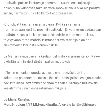
puolivälin paikkeilla sitten jo enemmän. Suurin osa kuljettajista
palasi siinä vaiheessa takaisin varikkobokseihin ja aika-ajo päättyi
siihen, harmistunut Kallio kertoi tiedotteessaan.
-Erot olivat taas tänään aika pieniä. Kyllä se vähän jäi
harmittamaan, että kolmosrivin paikkakin jäi vain reilun sadasosan
päähän. Kisassa kaikki on kuitenkin edelleen ihan mahdollista,
täytyy vaan ottaa mahdollisimman terävä startti ja ajaa pari
ensimmäistä kierrosta hieman riskillä.
Le Mansin avauspäivänä keulaongelmista kärsineen Kallion Kalex-
pyörään tehtiin vielä tänään paljon muutoksia.
– Teimme monia muutoksia, mutta emme myöskään ihan
kokonaan palanneet takaisin niihin säätöihin, joilla olen ajanut kaksi
edellistä kisaa. Nyt emme tee enää mitään suurempia muutoksia,
keskitymme vain hienosäätämään nykyisiä.
Le Mans, Ranska.
Moto2-luokan 4/17 MM-osakilpailu. Aika-ajo ja lähtöjärjestys