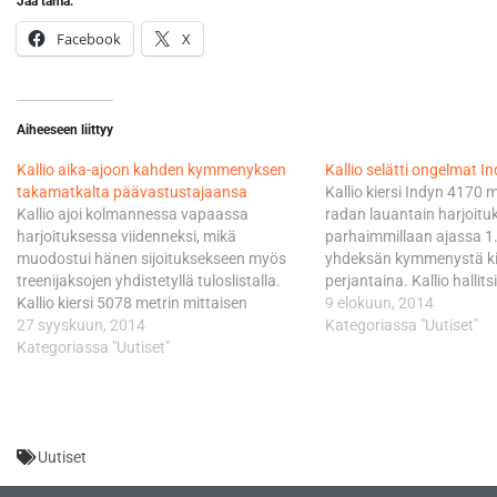
Jaa tämä:
Facebook
X
Aiheeseen liittyy
Kallio aika-ajoon kahden kymmenyksen
Kallio selätti ongelmat I
takamatkalta päävastustajaansa
Kallio kiersi Indyn 4170 
Kallio ajoi kolmannessa vapaassa
radan lauantain harjoitu
harjoituksessa viidenneksi, mikä
parhaimmillaan ajassa 1.
muodostui hänen sijoituksekseen myös
yhdeksän kymmenystä ki
treenijaksojen yhdistetyllä tuloslistalla.
perjantaina. Kallio hallit
Kallio kiersi 5078 metrin mittaisen
pitkään, kunnes Dominiqu
9 elokuun, 2014
espanjalaisradan lauantaina lukemin
27 syyskuun, 2014
Esteve Rabat tuikkasivat 
Kategoriassa "Uutiset"
1.54,090, joilla hän pystyi parantamaan
Kategoriassa "Uutiset"
kymmenen minuuttia enn
55 tuhannesosaa perjantaista. Kovin
päättymistä. Kesätauon 
kierrosaika syntyi Kalliolle tyypillisesti
GP:n nimiinsä vienyt Aege
viimeisellä, eli 21. kierroksella. Rabat
lukemat 1.37,243, joilla h
päätyi harjoituksessa kolmanneksi,
Uutiset
mutta hän ei kyennyt kohentamaan
perjantain aikaansa.…