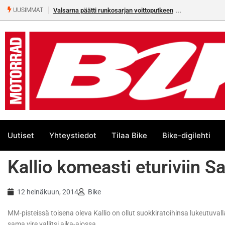
Valsarna päätti runkosarjan voittoputkeen
UUSIMMAT
Uutiset
Yhteystiedot
Tilaa Bike
Bike-digilehti
Kallio komeasti eturiviin 
12 heinäkuun, 2014
Bike
MM-pisteissä toisena oleva Kallio on ollut suokkiratoihinsa lukeutuvalla
sama vire vallitsi aika-ajossa.