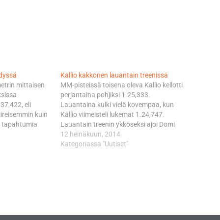
ndyssä
Kallio kakkonen lauantain treenissä
metrin mittaisen
MM-pisteissä toisena oleva Kallio kellotti
ksissa
perjantaina pohjiksi 1.25,333.
37,422, eli
Lauantaina kulki vielä kovempaa, kun
ireisemmin kuin
Kallio viimeisteli lukemat 1.24,747.
si tapahtumia
Lauantain treenin ykköseksi ajoi Domi
e Aegerter ja
Aegerter, josta Kallio jäi ainoastaan 74
12 heinäkuun, 2014
edelle noin
tuhannesosaa. Sarjaa johtava Kallion
Kategoriassa "Uutiset"
en session
Marc VDS-tiimikaveri Esteve Rabat päätyi
alla Saksan
kuudenneksi 0,714 sekuntia Aegerterista.
rter latasi
Moto3-luokan vapaissa harjoituksista
än piti Kallion…
mentiin alusta loppuun sarjaa johtavan
Red…