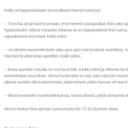
Kallio oli lopputulokseen luonnollisesti hieman pettynyt.
– Totta kai se jäi harmittamaan, että menetin paalupaikan ihan aika-aj
hyppysissäni. Mutta toisaalta, kisassa se on loppupeleissä ihan sama,
tapauksessa eturivissä, Kallio heitti.
– Ja olimme muutenkin koko aika-ajon ajan tosi hyvässä vauhdissa. Aj
näyttää hyvältä kisaa ajatellen, Kallio jatkoi.
– Kisaa ajatellen minulla on tosi hyvä fiilis. Kaikki toimii ja olemme h
kummempia muutoksia. Ainoa huolenaihe on sää, joka näyttää muuttuva
aikana aurinko alkoi paistamaan, takarenkaan pidon kanssa oli taas 
– Siksi toivoisinkin huomiselle kuivaa, mutta pilvistä, jolloin lämpötila 
Moto2-luokan kisa ajetaan sunnuntaina klo 13.20 Suomen aikaa.