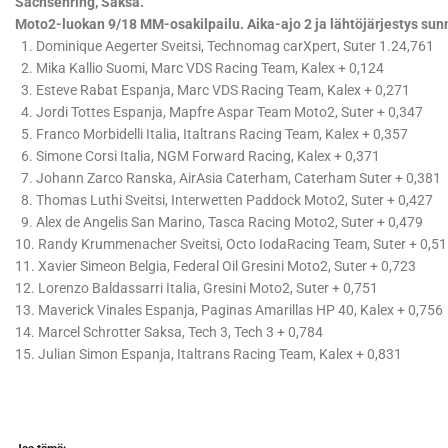
Sachsenring, Saksa.
Moto2-luokan 9/18 MM-osakilpailu. Aika-ajo 2 ja lähtöjärjestys sunn
1. Dominique Aegerter Sveitsi, Technomag carXpert, Suter 1.24,761
2. Mika Kallio Suomi, Marc VDS Racing Team, Kalex + 0,124
3. Esteve Rabat Espanja, Marc VDS Racing Team, Kalex + 0,271
4. Jordi Tottes Espanja, Mapfre Aspar Team Moto2, Suter + 0,347
5. Franco Morbidelli Italia, Italtrans Racing Team, Kalex + 0,357
6. Simone Corsi Italia, NGM Forward Racing, Kalex + 0,371
7. Johann Zarco Ranska, AirAsia Caterham, Caterham Suter + 0,381
8. Thomas Luthi Sveitsi, Interwetten Paddock Moto2, Suter + 0,427
9. Alex de Angelis San Marino, Tasca Racing Moto2, Suter + 0,479
10. Randy Krummenacher Sveitsi, Octo IodaRacing Team, Suter + 0,5
11. Xavier Simeon Belgia, Federal Oil Gresini Moto2, Suter + 0,723
12. Lorenzo Baldassarri Italia, Gresini Moto2, Suter + 0,751
13. Maverick Vinales Espanja, Paginas Amarillas HP 40, Kalex + 0,756
14. Marcel Schrotter Saksa, Tech 3, Tech 3 + 0,784
15. Julian Simon Espanja, Italtrans Racing Team, Kalex + 0,831