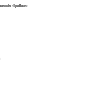
untain kilpailuun:
11