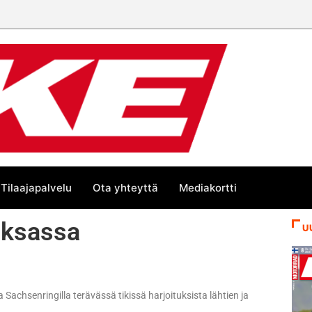
Tilaajapalvelu
Ota yhteyttä
Mediakortti
Saksassa
U
 Sachsenringilla terävässä tikissä harjoituksista lähtien ja