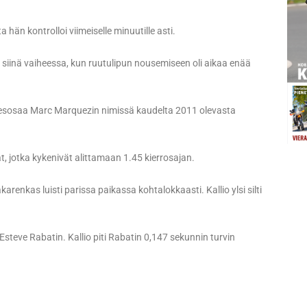
 hän kontrolloi viimeiselle minuutille asti.
li siinä vaiheessa, kun ruutulipun nousemiseen oli aikaa enää
annesosaa Marc Marquezin nimissä kaudelta 2011 olevasta
at, jotka kykenivät alittamaan 1.45 kierrosajan.
akarenkas luisti parissa paikassa kohtalokkaasti. Kallio ylsi silti
 Esteve Rabatin. Kallio piti Rabatin 0,147 sekunnin turvin