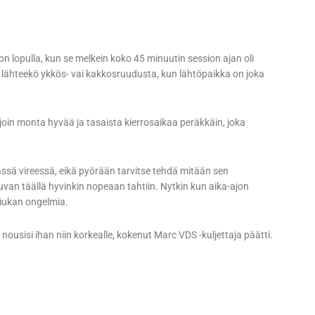
on lopulla, kun se melkein koko 45 minuutin session ajan oli
 lähteekö ykkös- vai kakkosruudusta, kun lähtöpaikka on joka
oin monta hyvää ja tasaista kierrosaikaa peräkkäin, joka
yvässä vireessä, eikä pyörään tarvitse tehdä mitään sen
n täällä hyvinkin nopeaan tahtiin. Nytkin kun aika-ajon
hiukan ongelmia.
ei nousisi ihan niin korkealle, kokenut Marc VDS -kuljettaja päätti.