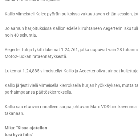
Kallio viimeisteli Kalex-pyörän puikoissa vakuuttavan ehjän session, jota
Jo aamun harjoituksissa Kallion edelle kiiruhtaneen Aegerterin isku tu
noin 40 sekuntia.
Aegerter tuli ja tykitti lukemat 1.24,761, jotka uupuivat vain 28 tuh
Moto2-luokan rataennätyksestä.
Lukemat 1.24,885 viimeistellyt Kallio ja Aegerter olivat ainoat kuljettaj
Kallio järjesti vielä viimeisellä kierroksella hurjan hyökkäyksen, mutta t
parhaimpaansa päätöskierroksella.
Kallio saa eturiviin rinnalleen sarjaa johtavan Marc VDS-tiimikaverinsa
takanaan.
Mika: "Kisaa ajatellen
tosi hyvä fiilis"