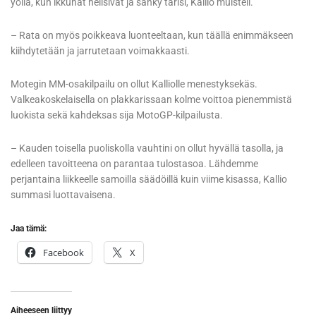
yöllä, kun ikkunat helisivät ja sänky tärisi, Kallio muisteli.
– Rata on myös poikkeava luonteeltaan, kun täällä enimmäkseen
kiihdytetään ja jarrutetaan voimakkaasti.
Motegin MM-osakilpailu on ollut Kalliolle menestyksekäs.
Valkeakoskelaisella on plakkarissaan kolme voittoa pienemmistä
luokista sekä kahdeksas sija MotoGP-kilpailusta.
– Kauden toisella puoliskolla vauhtini on ollut hyvällä tasolla, ja
edelleen tavoitteena on parantaa tulostasoa. Lähdemme
perjantaina liikkeelle samoilla säädöillä kuin viime kisassa, Kallio
summasi luottavaisena.
Jaa tämä:
Facebook
X
Aiheeseen liittyy