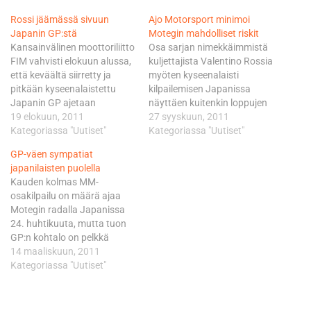
Rossi jäämässä sivuun
Ajo Motorsport minimoi
Japanin GP:stä
Motegin mahdolliset riskit
Kansainvälinen moottoriliitto
Osa sarjan nimekkäimmistä
FIM vahvisti elokuun alussa,
kuljettajista Valentino Rossia
että keväältä siirretty ja
myöten kyseenalaisti
pitkään kyseenalaistettu
kilpailemisen Japanissa
Japanin GP ajetaan
näyttäen kuitenkin loppujen
lokakuun ensimmäisenä
19 elokuun, 2011
lopuksi vihreää valoa sen
27 syyskuun, 2011
viikonvaihteena. FIM
Kategoriassa "Uutiset"
jälkeen, kun puolueeton
Kategoriassa "Uutiset"
perusteli päätöstään sillä,
tutkimus osoitti, että
GP-väen sympatiat
että sen yhdessä MotoGP-
Motegissa ei ole
japanilaisten puolella
sarjan kaupalliset oikeudet
säteilyvaaraa. GP-sarjan
Kauden kolmas MM-
omaavan Dornan kanssa
125-kuutioisten luokassa
osakilpailu on määrä ajaa
ARPA-tutkimuslaitoksella
kahden tiimin ja viiden
Motegin radalla Japanissa
teettämä analysointi on
kuljettajan voimin
24. huhtikuuta, mutta tuon
vahvistanut ettei Motegissa
operoivalla suomalaistalli
GP:n kohtalo on pelkkä
ja sen lähistöllä ole ilmennyt
Ajo Motorsportilla on ollut jo
sivuseikka kokonaiskuvaa
14 maaliskuun, 2011
terveyttä vaarantavaa
pitempään selvää, että
katsottaessa. - Jos
Kategoriassa "Uutiset"
säteilyriskiä. Motegin rata
Japanin kisa ajetaan. -…
japanilaiset ilmaisevat
sijaitsee vain…
halunsa järjestää kisan, niin
me teemme sen. Jos he