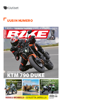
haluavat siirtää sen, niin me
Uutiset
teemme sen. Ja jos he
haluavat peruuttaa kisan,
niin me peruutamme sen.…
UUSIN NUMERO