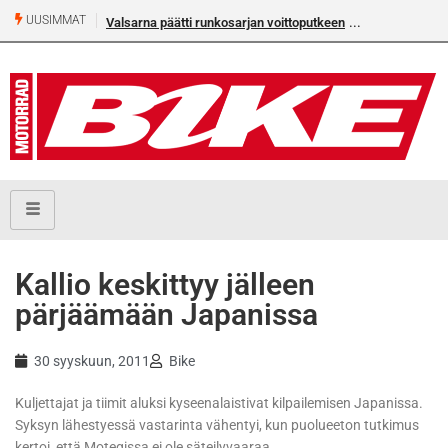
UUSIMMAT
Valsarna päätti runkosarjan voittoputkeen
Kallio keskittyy jälleen
pärjäämään Japanissa
30 syyskuun, 2011
Bike
Kuljettajat ja tiimit aluksi kyseenalaistivat kilpailemisen Japanissa.
Syksyn lähestyessä vastarinta vähentyi, kun puolueeton tutkimus
kertoi, että Motegissa ei ole säteilyvaaraa.