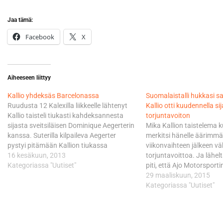
Jaa tämä:
Facebook
X
Aiheeseen liittyy
Kallio yhdeksäs Barcelonassa
Suomalaistalli hukkasi sa
Ruudusta 12 Kalexilla liikkeelle lähtenyt
Kallio otti kuudennella sij
Kallio taisteli tiukasti kahdeksannesta
torjuntavoiton
sijasta sveitsiläisen Dominique Aegerterin
Mika Kallion taistelema k
kanssa. Suterilla kilpaileva Aegerter
merkitsi hänelle äärimmä
pystyi pitämään Kallion tiukassa
viikonvaihteen jälkeen v
viimeisen kierroksen väännössä 72
16 kesäkuun, 2013
torjuntavoittoa. Ja lähelt
tuhannesosan turvin takanaan. - Otin
Kategoriassa "Uutiset"
piti, että Ajo Motorsporti
ihan hyvä startin, mutta ensimmäisellä
ranskalaiskuljettaja Joha
29 maaliskuun, 2015
kierroksella oli kontakteja monessa
sivaltanut ylivoimaiseksi
Kategoriassa "Uutiset"
paikassa ja tipun sen vuoksi monta
suomalaistallin Moto2-de
pykälää. Ensimmäisen kierroksen jälkeen
Ajon suojatti menetti kuit
olin…
varmalta vaikuttuneen vo