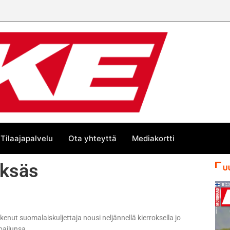
än kesän suurta Bike-
Tilaajapalvelu
Ota yhteyttä
Mediakortti
eksäs
U
kenut suomalaiskuljettaja nousi neljännellä kierroksella jo
pailunsa.