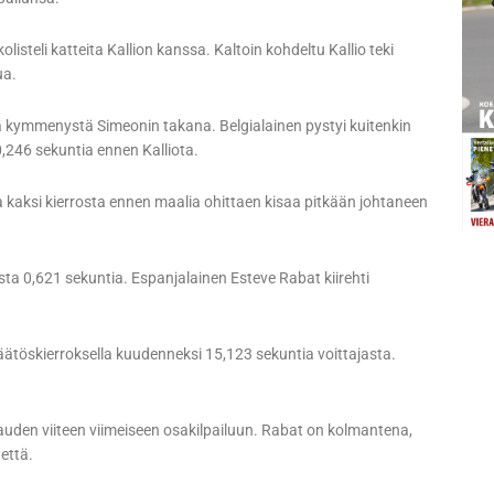
olisteli katteita Kallion kanssa. Kaltoin kohdeltu Kallio teki
ua.
neljä kymmenystä Simeonin takana. Belgialainen pystyi kuitenkin
,246 sekuntia ennen Kalliota.
sa kaksi kierrosta ennen maalia ohittaen kisaa pitkään johtaneen
a 0,621 sekuntia. Espanjalainen Esteve Rabat kiirehti
päätöskierroksella kuudenneksi 15,123 sekuntia voittajasta.
auden viiteen viimeiseen osakilpailuun. Rabat on kolmantena,
tettä.