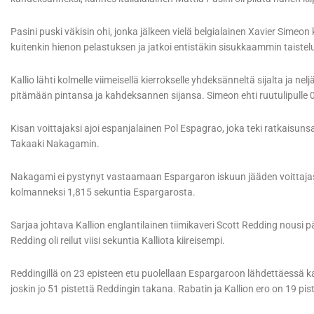
Pasini puski väkisin ohi, jonka jälkeen vielä belgialainen Xavier Simeon k
kuitenkin hienon pelastuksen ja jatkoi entistäkin sisukkaammin taistel
Kallio lähti kolmelle viimeisellä kierrokselle yhdeksänneltä sijalta ja 
pitämään pintansa ja kahdeksannen sijansa. Simeon ehti ruutulipulle 0
Kisan voittajaksi ajoi espanjalainen Pol Espagrao, joka teki ratkaisun
Takaaki Nakagamin.
Nakagami ei pystynyt vastaamaan Espargaron iskuun jääden voittajast
kolmanneksi 1,815 sekuntia Espargarosta.
Sarjaa johtava Kallion englantilainen tiimikaveri Scott Redding nousi 
Redding oli reilut viisi sekuntia Kalliota kiireisempi.
Reddingillä on 23 episteen etu puolellaan Espargaroon lähdettäessä k
joskin jo 51 pistettä Reddingin takana. Rabatin ja Kallion ero on 19 pis