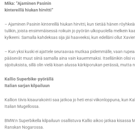
Mika: ”Ajaminen Pasinin
kintereillä hiukan hirvitti”
– Ajaminen Pasinin kintereillä hiukan hirvitti, kun tietää hänen röyhkeän
tulikin, joista ensimmäisessä roikuin jo pyörän ulkopuolella melkein ka
kylkeeni. Samalla kahdeksas sija jäi haaveeksi, kun edelläni ollut Xavi
– Kun yksi kuski ei ajattele seuraavaa mutkaa pidemmälle, vaan rupeaa
pääsevät muut siinä samalla aina vain kauemmaksi. Itsellänikin olisi v
sijoituksista, sillä olin vielä kisan alussa kärkiporukan perässä, mutt
Kallio Superbike-pyörällä
Italian sarjan kilpailuun
Kallion tiivis kisaurakointi saa jatkoa jo heti ensi viikonloppuna, kun
Italian Mugellossa.
BMW:n Superbikella kilpailuun osallistuva Kallio aikoo jatkaa kisassa Mic
Ranskan Nogarossa.