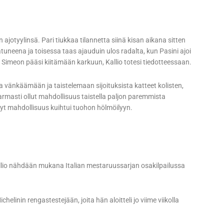
 ajotyylinsä. Pari tiukkaa tilannetta siinä kisan aikana sitten
atuneena ja toisessa taas ajauduin ulos radalta, kun Pasini ajoi
er Simeon pääsi kiitämään karkuun, Kallio totesi tiedotteessaan.
 vänkäämään ja taistelemaan sijoituksista katteet kolisten,
armasti ollut mahdollisuus taistella paljon paremmista
a nyt mahdollisuus kuihtui tuohon hölmöilyyn.
 Kallio nähdään mukana Italian mestaruussarjan osakilpailussa
helinin rengastestejään, joita hän aloitteli jo viime viikolla