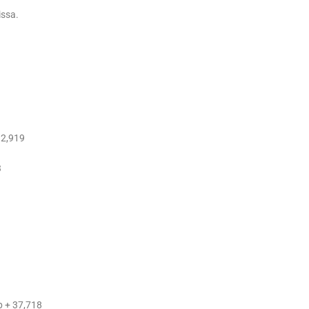
issa.
12,919
3
p + 37,718