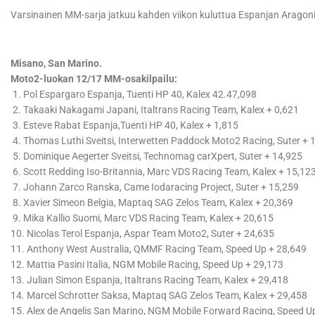
Varsinainen MM-sarja jatkuu kahden viikon kuluttua Espanjan Aragon
Misano, San Marino.
Moto2-luokan 12/17 MM-osakilpailu:
1. Pol Espargaro Espanja, Tuenti HP 40, Kalex 42.47,098
2. Takaaki Nakagami Japani, Italtrans Racing Team, Kalex + 0,621
3. Esteve Rabat Espanja,Tuenti HP 40, Kalex + 1,815
4. Thomas Luthi Sveitsi, Interwetten Paddock Moto2 Racing, Suter + 
5. Dominique Aegerter Sveitsi, Technomag carXpert, Suter + 14,925
6. Scott Redding Iso-Britannia, Marc VDS Racing Team, Kalex + 15,12
7. Johann Zarco Ranska, Came Iodaracing Project, Suter + 15,259
8. Xavier Simeon Belgia, Maptaq SAG Zelos Team, Kalex + 20,369
9. Mika Kallio Suomi, Marc VDS Racing Team, Kalex + 20,615
10. Nicolas Terol Espanja, Aspar Team Moto2, Suter + 24,635
11. Anthony West Australia, QMMF Racing Team, Speed Up + 28,649
12. Mattia Pasini Italia, NGM Mobile Racing, Speed Up + 29,173
13. Julian Simon Espanja, Italtrans Racing Team, Kalex + 29,418
14. Marcel Schrotter Saksa, Maptaq SAG Zelos Team, Kalex + 29,458
15. Alex de Angelis San Marino, NGM Mobile Forward Racing, Speed U