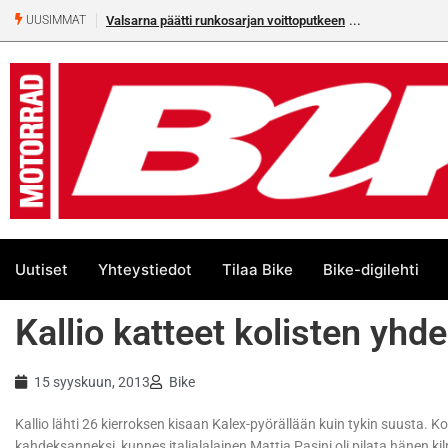
Valsarna päätti runkosarjan voittoputkeen
Älä missaa täm
UUSIMMAT
numeroa!
Uutiset
Yhteystiedot
Tilaa Bike
Bike-digilehti
Kallio katteet kolisten yhd
15 syyskuun, 2013
Bike
Kallio lähti 26 kierroksen kisaan Kalex-pyörällään kuin tykin suusta. Ko
kahdeksanneksi, kunnes italialalainen Mattia Pasini oli pilata hänen kil