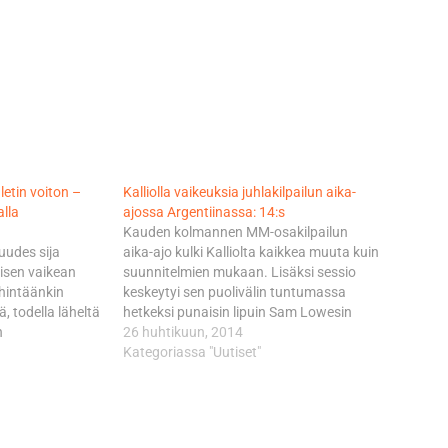
letin voiton –
Kalliolla vaikeuksia juhlakilpailun aika-
alla
ajossa Argentiinassa: 14:s
Kauden kolmannen MM-osakilpailun
uudes sija
aika-ajo kulki Kalliolta kaikkea muuta kuin
isen vaikean
suunnitelmien mukaan. Lisäksi sessio
ähintäänkin
keskeytyi sen puolivälin tuntumassa
ä, todella läheltä
hetkeksi punaisin lipuin Sam Lowesin
n
kaaduttua 4,8 kilometrin mittaisen radan
26 huhtikuun, 2014
nn Zarco olisi
kahdeksannessa mutkassa. Kallion
Kategoriassa "Uutiset"
 ykköseksi
paras aika 1.44,417 syntyi viimeisellä, eli
byytissä. Aki
20. kierroksella. Hän jäi sillä ajalla 0,754
enkin jo
sekuntia kärjestä. Paalupaikan nappasi
iton vajaat
nimiinsä MM-sarjaa johtava…