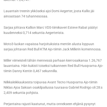
Lauantain treenin ykköseksi ajoi Domi Aegerter, josta Kallio jäi
ainoastaan 74 tuhannesosaa.
Sarjaa johtava Kallion Marc VDS-tiimikaveri Esteve Rabat päätyi
kuudenneksi 0,714 sekuntia Aegerterista.
Moto3-luokan vapaissa harjoituksista mentiin alusta loppuun
sarjaa johtavan Red Bull KTM Ajo-tiimin Jack Millerin komennossa.
Miller viimeisteli tähän mennessä parhaan kierrosaikansa 1.26,767
lauantaina. Hän kukisti toiseksi tuikanneen Red Bull Husqvarna Ajo-
tiimin Danny Kentin 0,467 sekunnilla.
Nilkkaleikkauksesta toipuvaa Avant Tecno Husqvarna Ajo-tiimin
Niklas Ajoa Saksan osakilpailussa tuuraava Gabriel Rodrigo oli 28:s
2,409 sekuntia pohjista.
Perjantaina rajusti kaatunut, mutta onnekseen ehjänä pysynyt