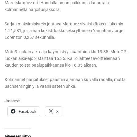
Marc Marquez otti Hondalla oman paikkansa lauantain
kolmannella harjoitusjaksolla.
Sarjaa maksimipistein johtava Marquez sivalsi kärkeen lukemin
1.21,581, joilla hän kukisti kakkoseksi yltäneen Yamahan Jorge
Lorenzon 0,267 sekunnilla.
Moto3-luokan aika-ajo käynnistyy lauantaina klo 13.35. MotoGP-
luokan aika-ajo 2 starttaa 15.35. Kallio lähtee tavoittelemaan
kauden toista paalupaikkaansa klo 16.05 alkaen.
Kolmannet harjoitukset päästiin ajamaan kuivalla radalla, mutta
Sachsenringin yllä vaanii sateen uhka.
Jaa tämä:
Facebook
X
Aiheeseen liittyy