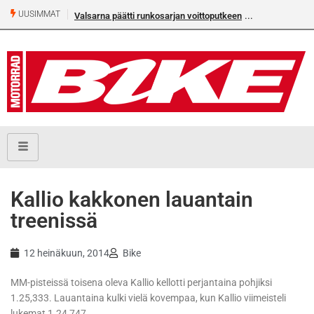
UUSIMMAT
Valsarna päätti runkosarjan voittoputkeen
Kallio kakkonen lauantain
treenissä
12 heinäkuun, 2014
Bike
MM-pisteissä toisena oleva Kallio kellotti perjantaina pohjiksi
1.25,333. Lauantaina kulki vielä kovempaa, kun Kallio viimeisteli
lukemat 1.24,747.