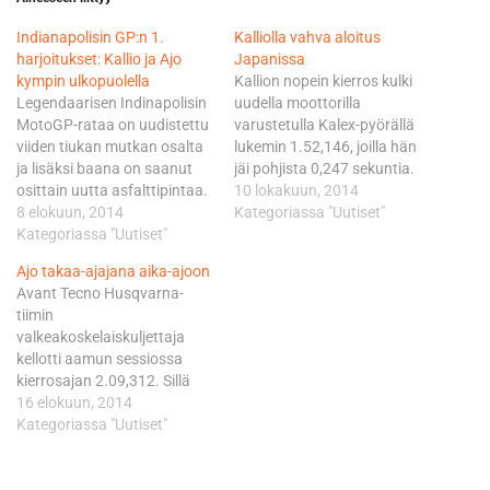
Indianapolisin GP:n 1.
Kalliolla vahva aloitus
harjoitukset: Kallio ja Ajo
Japanissa
kympin ulkopuolella
Kallion nopein kierros kulki
Legendaarisen Indinapolisin
uudella moottorilla
MotoGP-rataa on uudistettu
varustetulla Kalex-pyörällä
viiden tiukan mutkan osalta
lukemin 1.52,146, joilla hän
ja lisäksi baana on saanut
jäi pohjista 0,247 sekuntia.
osittain uutta asfalttipintaa.
Kärkeen karauttivat
10 lokakuun, 2014
Uudistukset osoittautuivat
8 elokuun, 2014
täsmälleen samalla ajalla
Kategoriassa "Uutiset"
heti kättelyssä onnistuneiksi
Kategoriassa "Uutiset"
1.51,899 Thomas Lüthi ja
aiempaa 46 metriä
Kallion tiimikaveri, sarjaa 33
Ajo takaa-ajajana aika-ajoon
lyhyemmällä radalla, jolla on
pisteellä johtava Esteve
Avant Tecno Husqvarna-
nykyisellään mittaa 4170
Rabat. Rabatin ja Kallion
tiimin
metriä. Rossi latasi
väliin kiilasivat Johann Zarco
valkeakoskelaiskuljettaja
Yamahallaan
ja Domi Aegerter. Zarco jäi
kellotti aamun sessiossa
harjoituskärkeen ajalla
pohjista ainoastaan
kierrosajan 2.09,312. Sillä
1.34,535, jolla mentiin peräti
seitsemän tuhannesosaa
lähti 95 tuhannesosaa
16 elokuun, 2014
4,5 sekuntia alle aiemman
ja…
perjantain parhaasta. Ajo on
Kategoriassa "Uutiset"
radan ennätysajan. - Täällä…
haarukoinut kaikissa
kolmessa treenissä samoja