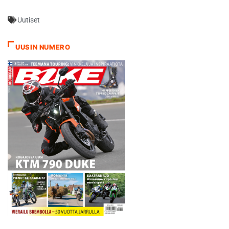
lukemia, sillä hän viimeisteli
perjantain sessiossa
Uutiset
lukemat 2.09,407 ja
2.09,443. Ajo jäi Tshekin
GP:n avauspäivänä pohjista
UUSIN NUMERO
1.438 sekuntia. Lauantain
harjoituksessa ero kaveni
pitkällä, 5,4 kilometrin
mittaisella radalla 1,183…