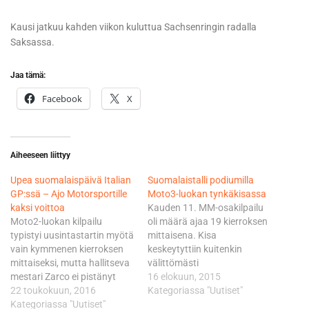
Kausi jatkuu kahden viikon kuluttua Sachsenringin radalla
Saksassa.
Jaa tämä:
Facebook
X
Aiheeseen liittyy
Upea suomalaispäivä Italian
Suomalaistalli podiumilla
GP:ssä – Ajo Motorsportille
Moto3-luokan tynkäkisassa
kaksi voittoa
Kauden 11. MM-osakilpailu
Moto2-luokan kilpailu
oli määrä ajaa 19 kierroksen
typistyi uusintastartin myötä
mittaisena. Kisa
vain kymmenen kierroksen
keskeytyttiin kuitenkin
mittaiseksi, mutta hallitseva
välittömästi
mestari Zarco ei pistänyt
avauskierroksella kahden
16 elokuun, 2015
kiivasta sprinttikisaa
22 toukokuun, 2016
peräkkäisen joukkokolarin
Kategoriassa "Uutiset"
pahakseen, päinvastoin.
Kategoriassa "Uutiset"
jäljiltä. Niklas Ajo oli mukana