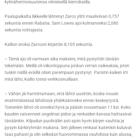
kylmähermoisuutensa viimeisellä kierroksella.
Paalupaikalta liikkeelle lähtenyt Zarco ylitti maaliviivan 0,757
sekuntia ennen Rabatia. Sam Lowes ajoi kolmanneksi 2,080
sekuntia voittajasta.
Kallion eroksi Zarcoon kirjattiin 8,105 sekuntia.
– Tämä ajo oli varmaan aika maksimi, mitä pystyttiin tänään
tekemään. Meillä oli viikonloppuna jonkun verran vaikeuksia, joten
tuskin näillä eväillä olisin parempaan pystynyt. Puristin kaiken irti
mitä lähti, Kallio totesi verkkosivuillaan.
– Vähän jäi harmittamaan, että lähtö uusittiin, koska nousin
ensimmäisessä lähdössä yhdeksänneksi ennen keskeytystä.
Toinenkin lähtö oli onneksi hyvä ja pääsin nousemaan 11:ksi. Koko
kauden vaivanneet ongelmat pidon ja renkaiden kanssa haittasivat
tänäänkin. Kilpailun puoliväliin asti ajoin hyvin kärjen vauhtia ja
pysyin kärkiryhmän mukana. Sen jälkeen renkaat kuitenkin kuluivat
taas pahasti ja olin selkeästi huonommassa vauhdissa kuin alussa,