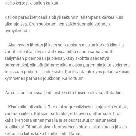
Kallio kertasi kilpailun kulkua.
Kallion paras kierrosaika oli yli sekunnin lähempänä kärkeä kuin
aika-ajoissa. Eron supistuminen saikin suomalaistähden
hymyilemään.
– Alun hyvän lähdön jälkeen sain tosiaan ajettua kärkeä kiinni ja
vauhti oli erittäin hyvä. Jatkossa pitää saada sama vauhti
säilymään pidempään ja pieniä yksityiskohtia säädettyä
paremmaksi, niin pärjäämme aika-ajoissa paremmin ja taistelemme
tosissaan podium -sijoituksista. Positiivista oli myös paluu takaisin
kymmenen parhaan joukkoon, Kallio tuumi.
Zarcolla on sarjassa jo 45 pisteen etu toisena olevaan Rabatiin.
– Kisan alku oli vaikea. Tito ajoi aggressiivisesti ja ajattelin että ok,
vastaan siihen. Katsoin parhaaksi, että pyrin ohittamaan Titon
kaksi kierrosta ennen maalia ja se osoittautui onnistuneeksi
taktiikaksi. Tämä oli aivan fantastinen voitto ja siitä kuuluu jälleen
kerran iso kiitos koko tiimille, iloitsi Rabat.