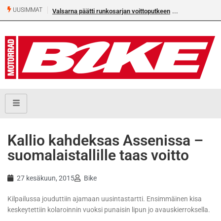
UUSIMMAT
Valsarna päätti runkosarjan voittoputkeen
Kallio kahdeksas Assenissa –
suomalaistallille taas voitto
27 kesäkuun, 2015
Bike
Kilpailussa jouduttiin ajamaan uusintastartti. Ensimmäinen kisa
keskeytettiin kolaroinnin vuoksi punaisin lipun jo avauskierroksella.