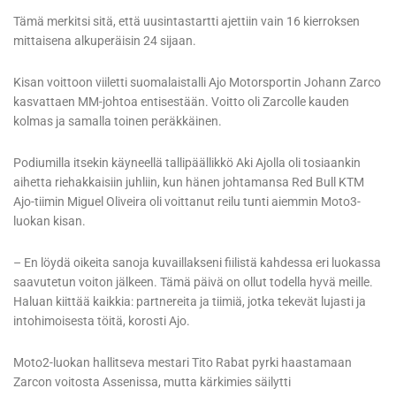
Tämä merkitsi sitä, että uusintastartti ajettiin vain 16 kierroksen
mittaisena alkuperäisin 24 sijaan.
Kisan voittoon viiletti suomalaistalli Ajo Motorsportin Johann Zarco
kasvattaen MM-johtoa entisestään. Voitto oli Zarcolle kauden
kolmas ja samalla toinen peräkkäinen.
Podiumilla itsekin käyneellä tallipäällikkö Aki Ajolla oli tosiaankin
aihetta riehakkaisiin juhliin, kun hänen johtamansa Red Bull KTM
Ajo-tiimin Miguel Oliveira oli voittanut reilu tunti aiemmin Moto3-
luokan kisan.
– En löydä oikeita sanoja kuvaillakseni fiilistä kahdessa eri luokassa
saavutetun voiton jälkeen. Tämä päivä on ollut todella hyvä meille.
Haluan kiittää kaikkia: partnereita ja tiimiä, jotka tekevät lujasti ja
intohimoisesta töitä, korosti Ajo.
Moto2-luokan hallitseva mestari Tito Rabat pyrki haastamaan
Zarcon voitosta Assenissa, mutta kärkimies säilytti