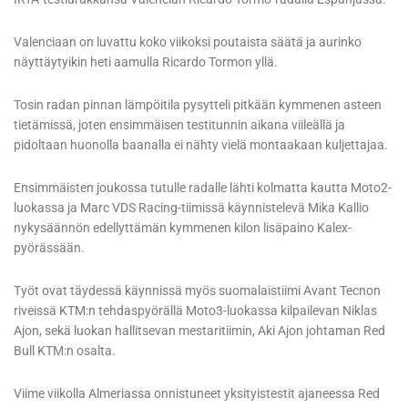
Valenciaan on luvattu koko viikoksi poutaista säätä ja aurinko
näyttäytyikin heti aamulla Ricardo Tormon yllä.
Tosin radan pinnan lämpöitila pysytteli pitkään kymmenen asteen
tietämissä, joten ensimmäisen testitunnin aikana viileällä ja
pidoltaan huonolla baanalla ei nähty vielä montaakaan kuljettajaa.
Ensimmäisten joukossa tutulle radalle lähti kolmatta kautta Moto2-
luokassa ja Marc VDS Racing-tiimissä käynnistelevä Mika Kallio
nykysäännön edellyttämän kymmenen kilon lisäpaino Kalex-
pyörässään.
Työt ovat täydessä käynnissä myös suomalaistiimi Avant Tecnon
riveissä KTM:n tehdaspyörällä Moto3-luokassa kilpailevan Niklas
Ajon, sekä luokan hallitsevan mestaritiimin, Aki Ajon johtaman Red
Bull KTM:n osalta.
Viime viikolla Almeriassa onnistuneet yksityistestit ajaneessa Red