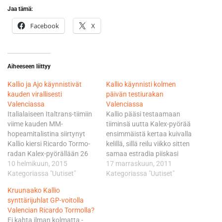
Jaa tämä:
Facebook
X
Aiheeseen liittyy
Kallio ja Ajo käynnistivät
Kallio käynnisti kolmen
kauden virallisesti
päivän testiurakan
Valenciassa
Valenciassa
Italialaiseen Italtrans-tiimiin
Kallio pääsi testaamaan
viime kauden MM-
tiiminsä uutta Kalex-pyörää
hopeamitalistina siirtynyt
ensimmäistä kertaa kuivalla
Kallio kiersi Ricardo Tormo-
kelillä, sillä reilu viikko sitten
radan Kalex-pyörällään 26
samaa estradia piiskasi
kertaa Moto2-luokan
10 helmikuun, 2015
vesisade. Kallio kiersi 4005
17 marraskuun, 2011
ensimmäisessä sessiossa.
Kategoriassa "Uutiset"
metrin mittaisen Ricardo
Kategoriassa "Uutiset"
Kallion nopein kierros oli
Tormo-radan yhteensä 62
Kruunaako Kallio
kulkenut siinä vaiheessa
kertaa kauden viimeisten
synttärijuhlat GP-voitolla
sijaan 15 oikeuttaneessa
testien avauspäivänä. Niistä
Valencian Ricardo Tormolla?
ajassa 1.37,699. Kärkeen
nopein kulki epävirallisen
Ei kahta ilman kolmatta -