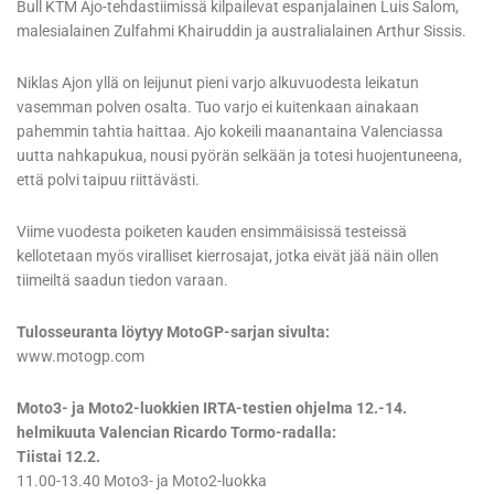
Bull KTM Ajo-tehdastiimissä kilpailevat espanjalainen Luis Salom,
malesialainen Zulfahmi Khairuddin ja australialainen Arthur Sissis.
Niklas Ajon yllä on leijunut pieni varjo alkuvuodesta leikatun
vasemman polven osalta. Tuo varjo ei kuitenkaan ainakaan
pahemmin tahtia haittaa. Ajo kokeili maanantaina Valenciassa
uutta nahkapukua, nousi pyörän selkään ja totesi huojentuneena,
että polvi taipuu riittävästi.
Viime vuodesta poiketen kauden ensimmäisissä testeissä
kellotetaan myös viralliset kierrosajat, jotka eivät jää näin ollen
tiimeiltä saadun tiedon varaan.
Tulosseuranta löytyy MotoGP-sarjan sivulta:
www.motogp.com
Moto3- ja Moto2-luokkien IRTA-testien ohjelma 12.-14.
helmikuuta Valencian Ricardo Tormo-radalla:
Tiistai 12.2.
11.00-13.40 Moto3- ja Moto2-luokka