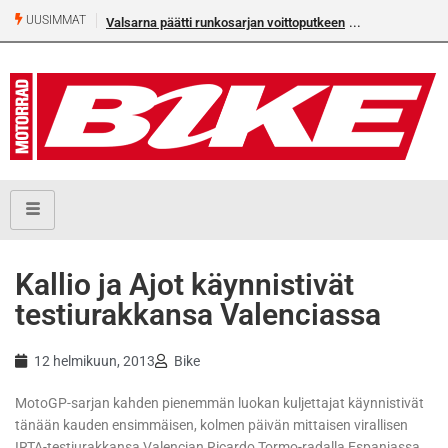
UUSIMMAT
Valsarna päätti runkosarjan voittoputkeen
Kallio ja Ajot käynnistivät
testiurakkansa Valenciassa
12 helmikuun, 2013
Bike
MotoGP-sarjan kahden pienemmän luokan kuljettajat käynnistivät
tänään kauden ensimmäisen, kolmen päivän mittaisen virallisen
IRTA-testiurakkansa Valencian Ricardo Tormo-radalla Espanjassa.