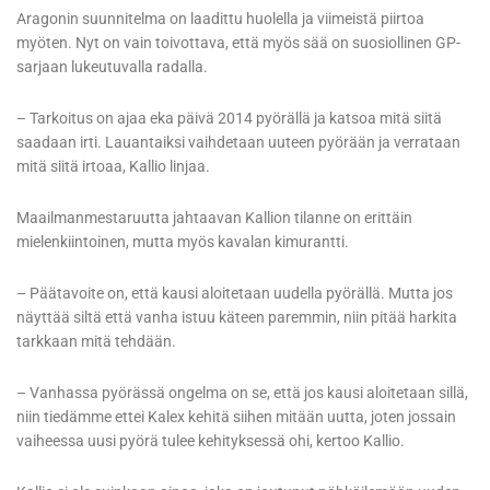
Aragonin suunnitelma on laadittu huolella ja viimeistä piirtoa
myöten. Nyt on vain toivottava, että myös sää on suosiollinen GP-
sarjaan lukeutuvalla radalla.
– Tarkoitus on ajaa eka päivä 2014 pyörällä ja katsoa mitä siitä
saadaan irti. Lauantaiksi vaihdetaan uuteen pyörään ja verrataan
mitä siitä irtoaa, Kallio linjaa.
Maailmanmestaruutta jahtaavan Kallion tilanne on erittäin
mielenkiintoinen, mutta myös kavalan kimurantti.
– Päätavoite on, että kausi aloitetaan uudella pyörällä. Mutta jos
näyttää siltä että vanha istuu käteen paremmin, niin pitää harkita
tarkkaan mitä tehdään.
– Vanhassa pyörässä ongelma on se, että jos kausi aloitetaan sillä,
niin tiedämme ettei Kalex kehitä siihen mitään uutta, joten jossain
vaiheessa uusi pyörä tulee kehityksessä ohi, kertoo Kallio.