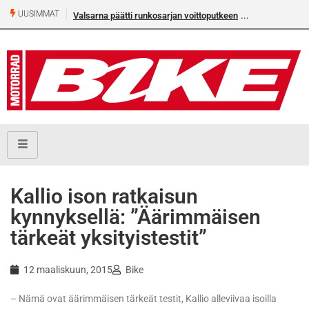
UUSIMMAT
Valsarna päätti runkosarjan voittoputkeen
Kallio ison ratkaisun
kynnyksellä: ”Äärimmäisen
tärkeät yksityistestit”
12 maaliskuun, 2015
Bike
– Nämä ovat äärimmäisen tärkeät testit, Kallio alleviivaa isoilla