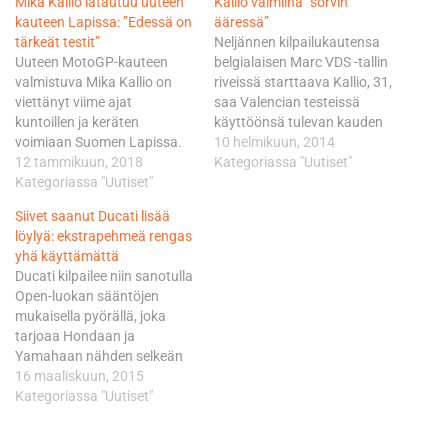
Mika Kallio latautuu uuteen
Kallio valmiina ”sorvin
kauteen Lapissa: ”Edessä on
ääressä”
tärkeät testit”
Neljännen kilpailukautensa
Uuteen MotoGP-kauteen
belgialaisen Marc VDS -tallin
valmistuva Mika Kallio on
riveissä starttaava Kallio, 31,
viettänyt viime ajat
saa Valencian testeissä
kuntoillen ja keräten
käyttöönsä tulevan kauden
voimiaan Suomen Lapissa.
työvälineensä, joka on
10 helmikuun, 2014
Levillä vietetty aika on
12 tammikuun, 2018
varustettu vuoden 2014
Kategoriassa "Uutiset"
pitänyt sisällään muun
Kategoriassa "Uutiset"
Kalex-rungolla. - Runkoa
muassa murtomaahiihtoa,
pääsimme testaamaan jo
Siivet saanut Ducati lisää
laskettelua,
marraskuussa Jerezissä,
löylyä: ekstrapehmeä rengas
moottorikelkkailua sekä
mutta nyt pyörään on tullut
yhä käyttämättä
jääkartingia. ”Pari kuukautta
myös aika paljon muuta
Ducati kilpailee niin sanotulla
on ajamisesta nyt taukoa ja
uutta. Pyörä on esimerkiksi
Open-luokan sääntöjen
tammikuun lopussa
ulkonäöllisesti hieman
mukaisella pyörällä, joka
lähdetään Malesiaan, josta
erilainen, sillä katteet ovat
tarjoaa Hondaan ja
alkaa perinteisesti
uudet…
Yamahaan nähden selkeän
ensimmäiset testit”, Kallio
edun erityisesti aika-ajossa
16 maaliskuun, 2015
toteaa. Mies osallistuu
ekstrapehmeän renkaan
Kategoriassa "Uutiset"
Malesiassa Sepangin…
muodossa. Tänään
päättyvän testijakson tähän