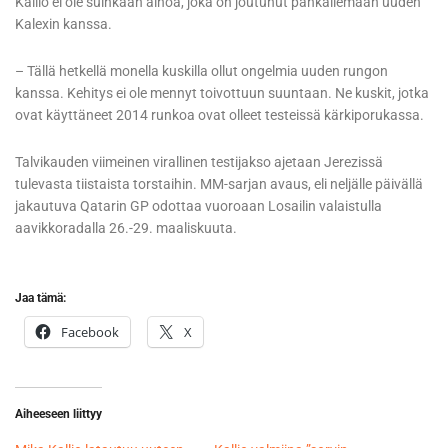
Kallio ei ole suinkaan ainoa, joka on joutunut pähkäilemään uuden
Kalexin kanssa.
– Tällä hetkellä monella kuskilla ollut ongelmia uuden rungon
kanssa. Kehitys ei ole mennyt toivottuun suuntaan. Ne kuskit, jotka
ovat käyttäneet 2014 runkoa ovat olleet testeissä kärkiporukassa.
Talvikauden viimeinen virallinen testijakso ajetaan Jerezissä
tulevasta tiistaista torstaihin. MM-sarjan avaus, eli neljälle päivällä
jakautuva Qatarin GP odottaa vuoroaan Losailin valaistulla
aavikkoradalla 26.-29. maaliskuuta.
Jaa tämä:
Facebook
X
Aiheeseen liittyy