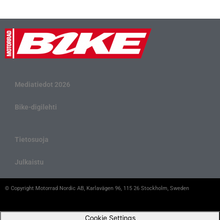
Mediatiedot 2026
Bike-digilehti
Tietosuoja
Julkaistu
© Copyright Motorrad Nordic AB, Karlavägen 96, 115 26 Stockholm, Sweden
Cookie Settings