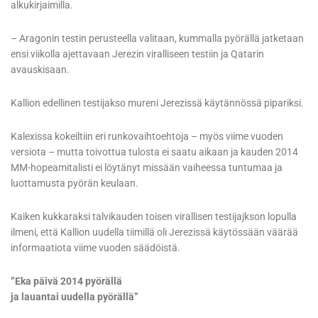
alkukirjaimilla.
– Aragonin testin perusteella valitaan, kummalla pyörällä jatketaan
ensi viikolla ajettavaan Jerezin viralliseen testiin ja Qatarin
avauskisaan.
Kallion edellinen testijakso mureni Jerezissä käytännössä pipariksi.
Kalexissa kokeiltiin eri runkovaihtoehtoja – myös viime vuoden
versiota – mutta toivottua tulosta ei saatu aikaan ja kauden 2014
MM-hopeamitalisti ei löytänyt missään vaiheessa tuntumaa ja
luottamusta pyörän keulaan.
Kaiken kukkaraksi talvikauden toisen virallisen testijajkson lopulla
ilmeni, että Kallion uudella tiimillä oli Jerezissä käytössään väärää
informaatiota viime vuoden säädöistä.
”Eka päivä 2014 pyörällä
ja lauantai uudella pyörällä”