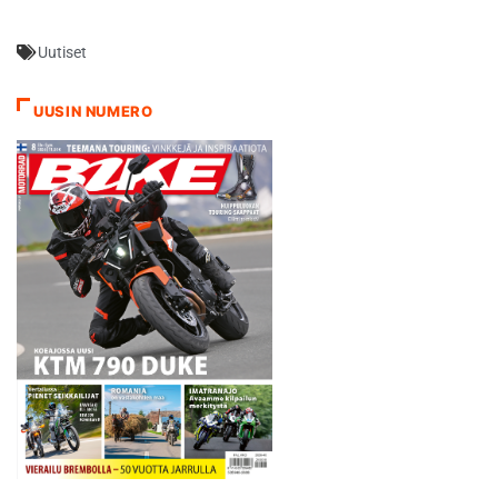
mennessä kovimman
kierrosajan takonut Andrea
Uutiset
Dovizioso kuitenkin
korostaa, että tuohon
renkaaseen ei ole
UUSIN NUMERO
turvauduttu vielä
kertaakaan voimakkaasti
valaistulla aavikkoradalla. -
Olemme käyttäneet täällä
koko ajan…