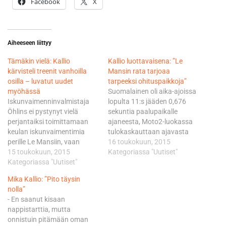
Facebook
X
Aiheeseen liittyy
Tämäkin vielä: Kallio
Kallio luottavaisena: ”Le
kärvisteli treenit vanhoilla
Mansin rata tarjoaa
osilla – luvatut uudet
tarpeeksi ohituspaikkoja”
myöhässä
Suomalainen oli aika-ajoissa
Iskunvaimenninvalmistaja
lopulta 11:s jääden 0,676
Öhlins ei pystynyt vielä
sekuntia paalupaikalle
perjantaiksi toimittamaan
ajaneesta, Moto2-luokassa
keulan iskunvaimentimia
tulokaskauttaan ajavasta
perille Le Mansiin, vaan
espanjalaisesta Alex
16 toukokuun, 2015
suomalainen joutui
15 toukokuun, 2015
Rinsistä, joka ajoi täsmälleen
Kategoriassa "Uutiset"
kärvistelemään vapaat
Kategoriassa "Uutiset"
saman ajan toiseksi tulleen
harjoitukset vielä vanhoilla
brittikuski Sam Lowesin
Mika Kallio: ”Pito täysin
osilla. Kallio oli lopulta
kanssa. - Kokeilimme aamun
nolla”
yhdistetyissä
harjoituksissa uusia iskarin
- En saanut kisaan
harjoitustuloksissa 12:s,
jousituksen osia, mutta eivät
nappistarttia, mutta
jääden 0,837 sekuntia
ne meitä juurikaan eteenpäin
onnistuin pitämään oman
kärkiajan ajaneesta
vieneet. Aika-ajoihin