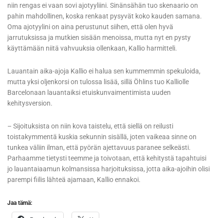
niin rengas ei vaan sovi ajotyyliini. Sinänsähän tuo skenaario on
pahin mahdollinen, koska renkaat pysyvät koko kauden samana.
Oma ajotyylini on aina perustunut siihen, että olen hyvä
jarrutuksissa ja mutkien sisään menoissa, mutta nyt en pysty
käyttämään niitä vahvuuksia ollenkaan, Kallio harmitteli.
Lauantain aika-ajoja Kallio ei halua sen kummemmin spekuloida,
mutta yksi oljenkorsi on tulossa lisää, sillä Öhlins tuo Kalliolle
Barcelonaan lauantaiksi etuiskunvaimentimista uuden
kehitysversion.
– Sijoituksista on niin kova taistelu, että siellä on reilusti
toistakymmentä kuskia sekunnin sisällä, joten vaikeaa sinne on
tunkea väliin ilman, että pyörän ajettavuus paranee selkeästi.
Parhaamme tietysti teemme ja toivotaan, että kehitystä tapahtuisi
jo lauantaiaamun kolmansissa harjoituksissa, jotta aika-ajoihin olisi
parempi fiilis lähteä ajamaan, Kallio ennakoi.
Jaa tämä: