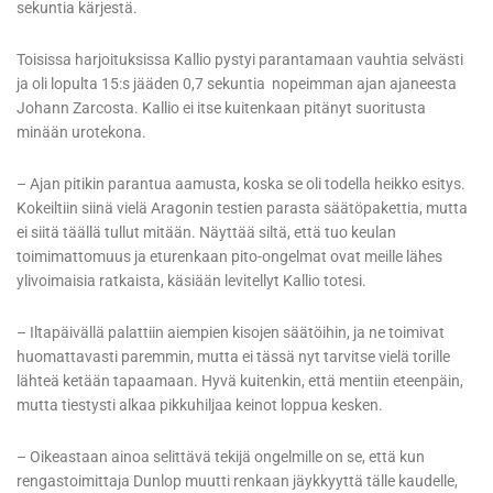
sekuntia kärjestä.
Toisissa harjoituksissa Kallio pystyi parantamaan vauhtia selvästi
ja oli lopulta 15:s jääden 0,7 sekuntia nopeimman ajan ajaneesta
Johann Zarcosta. Kallio ei itse kuitenkaan pitänyt suoritusta
minään urotekona.
– Ajan pitikin parantua aamusta, koska se oli todella heikko esitys.
Kokeiltiin siinä vielä Aragonin testien parasta säätöpakettia, mutta
ei siitä täällä tullut mitään. Näyttää siltä, että tuo keulan
toimimattomuus ja eturenkaan pito-ongelmat ovat meille lähes
ylivoimaisia ratkaista, käsiään levitellyt Kallio totesi.
– Iltapäivällä palattiin aiempien kisojen säätöihin, ja ne toimivat
huomattavasti paremmin, mutta ei tässä nyt tarvitse vielä torille
lähteä ketään tapaamaan. Hyvä kuitenkin, että mentiin eteenpäin,
mutta tiestysti alkaa pikkuhiljaa keinot loppua kesken.
– Oikeastaan ainoa selittävä tekijä ongelmille on se, että kun
rengastoimittaja Dunlop muutti renkaan jäykkyyttä tälle kaudelle,