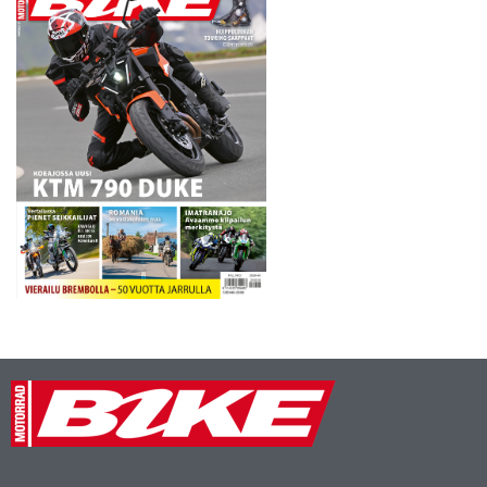
kilpailusta.…