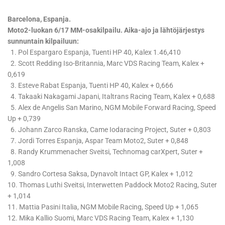
Barcelona, Espanja.
Moto2-luokan 6/17 MM-osakilpailu. Aika-ajo ja lähtöjärjestys
sunnuntain kilpailuun:
1. Pol Espargaro Espanja, Tuenti HP 40, Kalex 1.46,410
2. Scott Redding Iso-Britannia, Marc VDS Racing Team, Kalex +
0,619
3. Esteve Rabat Espanja, Tuenti HP 40, Kalex + 0,666
4. Takaaki Nakagami Japani, Italtrans Racing Team, Kalex + 0,688
5. Alex de Angelis San Marino, NGM Mobile Forward Racing, Speed
Up + 0,739
6. Johann Zarco Ranska, Came Iodaracing Project, Suter + 0,803
7. Jordi Torres Espanja, Aspar Team Moto2, Suter + 0,848
8. Randy Krummenacher Sveitsi, Technomag carXpert, Suter +
1,008
9. Sandro Cortesa Saksa, Dynavolt Intact GP, Kalex + 1,012
10. Thomas Luthi Sveitsi, Interwetten Paddock Moto2 Racing, Suter
+ 1,014
11. Mattia Pasini Italia, NGM Mobile Racing, Speed Up + 1,065
12. Mika Kallio Suomi, Marc VDS Racing Team, Kalex + 1,130