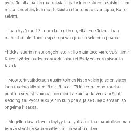
pyörään aika paljon muutoksia ja palasimme sitten takaisin siihen
mistä lähdettiin, kun muutoksista ei tuntunut olevan apua, Kallio
selvitti.
– Ihan hyvä tuo 12. ruutu kuitenkin on, eikä ero kärkeen ihan
mahdoton ole. Toinen sijakin jäi vain puolen sekunnin päähän.
Yhdeksi suurimmista ongelmista Kallio mainitsee Marc VDS -tiimin
Kalex-pyörien uudet moottorit, joista ei löydy voimaa toivotulla
tavalla.
– Moottorit vaihdetaan uusiin kolmen kisan välein ja se on sitten
ihan tuurista kiinni, mitä sieltä tulee. Tällä kertaa moottoreista
puuttuu selvästi voimaa, niin minulta kuin tallikaveriltani Scott
Reddingiltä. Pyörä ei kulje niin kuin pitäisi ja se tulee olemaan iso
ongelma kisassa.
– Mugellon kisan tavoin täytyy taas yrittää ottaa mahdollisimman
terävä startti ja katsoa sitten, mihin vauhti riittää.