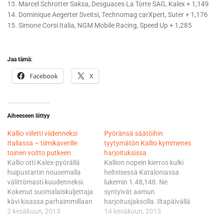
13. Marcel Schrotter Saksa, Desguaces La Torre SAG, Kalex + 1,149
14. Dominique Aegerter Sveitsi, Technomag carXpert, Suter + 1,176
15. Simone Corsi Italia, NGM Mobile Racing, Speed Up + 1,285
Jaa tämä:
Facebook
X
Aiheeseen liittyy
Kallio viiletti viidenneksi
Pyöränsä säätöihin
Italiassa – tiimikaverille
tyytymätön Kallio kymmenes
toinen voitto putkeen
harjoituksissa
Kallio otti Kalex-pyörällä
Kallion nopein kierros kulki
huipustartin nousemalla
helteisessä Kataloniassa
välittömasti kuudenneksi.
lukemin 1.48,148. Ne
Kokenut suomalaiskuljettaja
syntyivät aamun
kävi kisassa parhaimmillaan
harjoitusjaksolla. Iltapäivällä
jo neljäntenä, kunnnes
2 kesäkuun, 2013
Kallio ajoi Kalex-pyörällään
14 kesäkuun, 2013