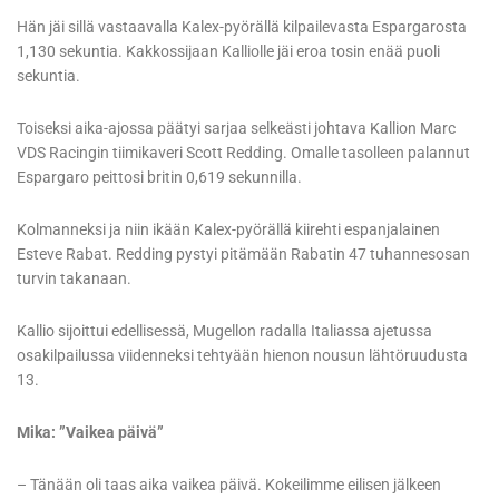
Hän jäi sillä vastaavalla Kalex-pyörällä kilpailevasta Espargarosta
1,130 sekuntia. Kakkossijaan Kalliolle jäi eroa tosin enää puoli
sekuntia.
Toiseksi aika-ajossa päätyi sarjaa selkeästi johtava Kallion Marc
VDS Racingin tiimikaveri Scott Redding. Omalle tasolleen palannut
Espargaro peittosi britin 0,619 sekunnilla.
Kolmanneksi ja niin ikään Kalex-pyörällä kiirehti espanjalainen
Esteve Rabat. Redding pystyi pitämään Rabatin 47 tuhannesosan
turvin takanaan.
Kallio sijoittui edellisessä, Mugellon radalla Italiassa ajetussa
osakilpailussa viidenneksi tehtyään hienon nousun lähtöruudusta
13.
Mika: ”Vaikea päivä”
– Tänään oli taas aika vaikea päivä. Kokeilimme eilisen jälkeen