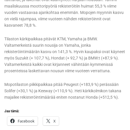
maaliskuussa moottoripyöriä rekisteröitiin huimat 55,3 % viime
vuoden vastaavaa ajankohtaa enemmän. Mopojen myynnin kasvu
on vielä rajumpaa, viime vuoteen nähden rekisteröinnit ovat
kasvaneet 78,8 %.
Tilaston kärkipaikkaa pitävät KTM, Yamaha ja BMW.
Valtamerkeistä suurin nousija on Yamaha, jonka
rekisteröintimäärän kasvu on 141,3 %. Hyvin kaupaksi ovat käyneet
myös Suzukit (+ 107,7 %), Hondat (+ 92,7 %) ja BMW:t (+87,9 %).
Valtamerkeistä kaikki ovat kirjanneet vähintään kymmenissä
prosenteissa laskettavan nousun viime vuoteen verrattuna.
Mopotilaston piikkipaikkaa pitää Peugeot (+183,9 %) perässään
Solifer (+30,1 %) ja Keeway (+110,9 %). Heti kärkikolmikon takana
majailee rekisteröintimäärää eniten nostanut Honda (+512,5 %).
Jaa tämä:
Facebook
X