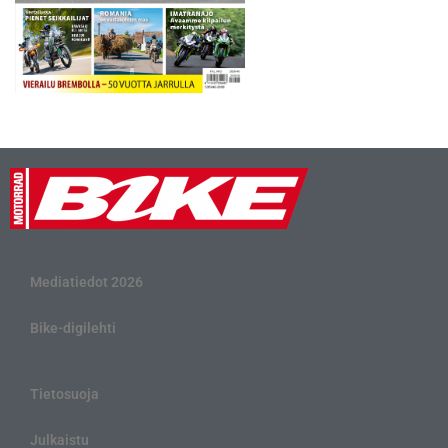
Mediatiedot 2026
Bike-digilehti
Tietosuoja
Julkaistu