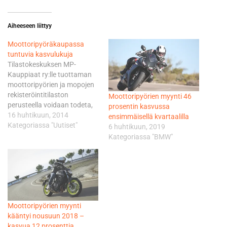
Aiheeseen liittyy
Moottoripyöräkaupassa
tuntuvia kasvulukuja
Tilastokeskuksen MP-
Kauppiaat ry:lle tuottaman
moottoripyörien ja mopojen
rekisteröintitilaston
Moottoripyörien myynti 46
perusteella voidaan todeta,
prosentin kasvussa
että pitkään jatkunut uusien
16 huhtikuun, 2014
ensimmäisellä kvartaalilla
ajoneuvojen rekisteröinnin
Kategoriassa "Uutiset"
6 huhtikuun, 2019
lasku on nyt taittunut ja
Kategoriassa "BMW"
uusia ajoneuvoja
rekisteröidään tänä vuonna
selkeästi enemmän kuin
vuonna 2013.
Moottoripyörien rekisteröinti
on kasvanut ensimmäisten
Moottoripyörien myynti
kolmen kuukauden aikana
kääntyi nousuun 2018 –
55,3%. Maaliskuun loppuun
kasvua 12 prosenttia
mennessä on rekisteröity