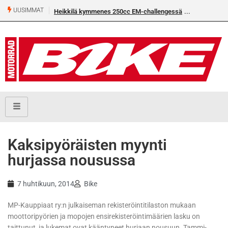
UUSIMMAT
Heikkilä kymmenes 250cc EM-challengessä
Kaksipyöräisten myynti
hurjassa nousussa
7 huhtikuun, 2014
Bike
MP-Kauppiaat ry:n julkaiseman rekisteröintitilaston mukaan
moottoripyörien ja mopojen ensirekisteröintimäärien lasku on
taittunut, ja lukemat ovat kääntyneet hurjaan nousuun. Tammi-