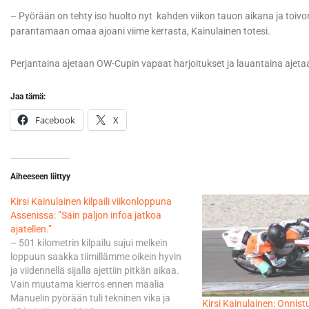
– Pyörään on tehty iso huolto nyt kahden viikon tauon aikana ja toiv
parantamaan omaa ajoani viime kerrasta, Kainulainen totesi.
Perjantaina ajetaan OW-Cupin vapaat harjoitukset ja lauantaina ajetaan
Jaa tämä:
Facebook
X
Aiheeseen liittyy
Kirsi Kainulainen kilpaili viikonloppuna
Assenissa: ”Sain paljon infoa jatkoa
ajatellen.”
– 501 kilometrin kilpailu sujui melkein
loppuun saakka tiimillämme oikein hyvin
ja viidennellä sijalla ajettiin pitkän aikaa.
Vain muutama kierros ennen maalia
Manuelin pyörään tuli tekninen vika ja
Kirsi Kainulainen: Onnist