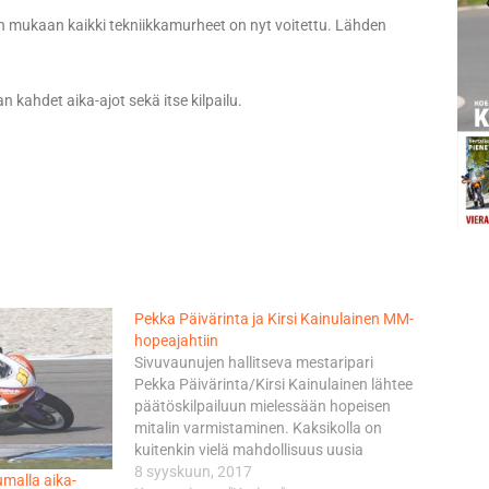
on mukaan kaikki tekniikkamurheet on nyt voitettu. Lähden
 kahdet aika-ajot sekä itse kilpailu.
​Pekka Päivärinta ja Kirsi Kainulainen MM-
hopeajahtiin
Sivuvaunujen hallitseva mestaripari
Pekka Päivärinta/Kirsi Kainulainen lähtee
päätöskilpailuun mielessään hopeisen
mitalin varmistaminen. Kaksikolla on
kuitenkin vielä mahdollisuus uusia
mestaruus, mutta se vaatisi Iso-
8 syyskuun, 2017
umalla aika-