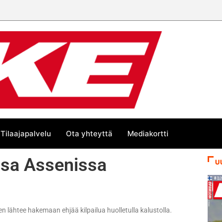
Tilaajapalvelu
Ota yhteyttä
Mediakortti
ssa Assenissa
U
n lähtee hakemaan ehjää kilpailua huolletulla kalustolla.