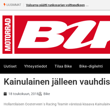
Valsarna päätti runkosarjan voittoputkeen
UUSIMMAT
Uutiset
Yhteystiedot
Tilaa Bike
Bike-digilehti
Kainulainen jälleen vauhdi
18 toukokuun, 2018
Bike
Hollantilaisen Oosterveen´s Racing Teamin väreissä kisaava Kainulaine