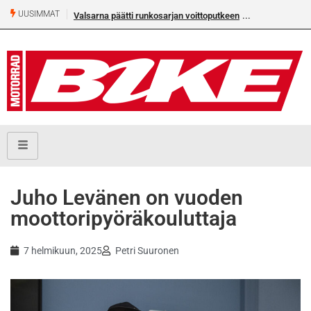
UUSIMMAT
Valsarna päätti runkosarjan voittoputkeen
Älä missaa täm
numeroa!
Juho Levänen on vuoden
moottoripyöräkouluttaja
7 helmikuun, 2025
Petri Suuronen