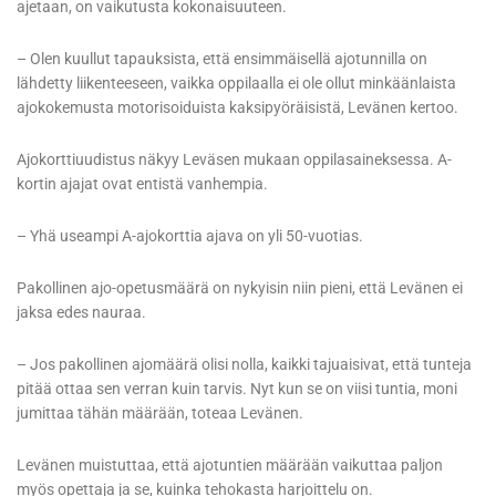
ajetaan, on vaikutusta kokonaisuuteen.
– Olen kuullut tapauksista, että ensimmäisellä ajotunnilla on
lähdetty liikenteeseen, vaikka oppilaalla ei ole ollut minkäänlaista
ajokokemusta motorisoiduista kaksipyöräisistä, Levänen kertoo.
Ajokorttiuudistus näkyy Leväsen mukaan oppilasaineksessa. A-
kortin ajajat ovat entistä vanhempia.
– Yhä useampi A-ajokorttia ajava on yli 50-vuotias.
Pakollinen ajo-opetusmäärä on nykyisin niin pieni, että Levänen ei
jaksa edes nauraa.
– Jos pakollinen ajomäärä olisi nolla, kaikki tajuaisivat, että tunteja
pitää ottaa sen verran kuin tarvis. Nyt kun se on viisi tuntia, moni
jumittaa tähän määrään, toteaa Levänen.
Levänen muistuttaa, että ajotuntien määrään vaikuttaa paljon
myös opettaja ja se, kuinka tehokasta harjoittelu on.