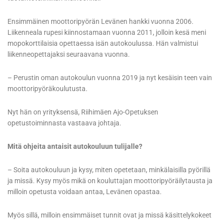
Ensimmäinen moottoripyörän Levänen hankki vuonna 2006.
Liikenneala rupesi kiinnostamaan vuonna 2011, jolloin kesä meni
mopokorttilaisia opettaessa isän autokoulussa. Hän valmistui
liikenneopettajaksi seuraavana vuonna.
– Perustin oman autokoulun vuonna 2019 ja nyt kesäisin teen vain
moottoripyöräkoulutusta.
Nyt hän on yrityksensä, Riihimäen Ajo-Opetuksen
opetustoiminnasta vastaava johtaja.
Mitä ohjeita antaisit autokouluun tulijalle?
– Soita autokouluun ja kysy, miten opetetaan, minkälaisilla pyörillä
ja missä. Kysy myös mikä on kouluttajan moottoripyöräilytausta ja
milloin opetusta voidaan antaa, Levänen opastaa.
Myös sillä, milloin ensimmäiset tunnit ovat ja missä käsittelykokeet