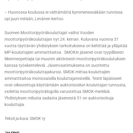
– Huonossa koulussa ei välttämättä kymmenessäkään tunnissa
opi juuri mitään, Levänen kertoo.
Suomen Moottoripyöräkouluttajat valitsi Vuoden
moottoripyöräkouluttajan nyt 24. kerran. Kuluvana vuonna 31
vuotta täyttävän yhdistyksen tarkoituksena on kehittää ja ylläpitää
MP-kouluttajien ammattitaitoa. SMOKin jäsenet ovat tyypillisesti
liikenneopettajia tai muuten aktiivisesti moottoripyöräkoulutuksen
kanssa työskenteleviä. Jäsenvaatimuksena on suoritettu
moottoripyöräkouluttajakurssi. SMOK mittaa kouluttajien
ammattitaitoa moniosaisilla kouluttajatesteillä. Testit läpäisseet
ovat oikeutettuja käyttämään auktorisoidun kouluttajan tunnusta,
violettia moottoripyörälogolla varustettua SMOK-merkkiä.
Yhdistyksen reilusta sadasta jäsenestä 51 on auktorisoituja
kouluttajia.
Teksti ja kuva: SMOK ry
Jaa tämä: