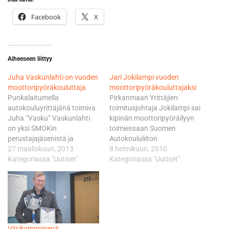
Facebook
X
Aiheeseen liittyy
Juha Vaskunlahti on vuoden
Jari Jokilampi vuoden
moottoripyöräkouluttaja
moottoripyöräkouluttajaksi
Punkalaitumella
Pirkanmaan Yrittäjien
autokouluyrittäjänä toimiva
toimitusjohtaja Jokilampi sai
Juha ”Vasku” Vaskunlahti
kipinän moottoripyöräilyyn
on yksi SMOKin
toimiessaan Suomen
perustajajäsenistä ja
Autokoululiiton
pitkäaikainen kantava
27 maaliskuun, 2013
koulutussuunnittelijana
8 helmikuun, 2010
voima. Hän oli yhdistyksen
Kategoriassa "Uutiset"
1983. Tällöin Autokoululiitto
Kategoriassa "Uutiset"
kolmen ensimmäisen
aloitti jäsenkoulujensa
kouluttajatestit läpässeiden
opettajien
joukossa vuonna 1995.
moottoripyöräkoulutustaitojen
Vasku toimi pitkään
kehittämisen. Heräte
yhdistyksen hallituksessa ja
SMOKin perustamiseen tuli
sihteerinä. Vasku harrastaa
1992. Joukko
Viisikymppisenä