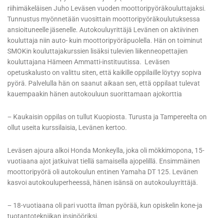
riihimäkeläisen Juho Leväsen vuoden moottoripyöräkouluttajaksi.
Tunnustus myönnetään vuosittain moottoripyöräkoulutuksessa
ansioituneelle jäsenelle. Autokouluyrittäjä Levänen on aktiivinen
kouluttaja niin auto- kuin moottoripyöräpuolella. Hän on toiminut
SMOKin kouluttajakurssien lisäksi tulevien liikenneopettajien
kouluttajana Hämeen Ammatti-instituutissa. Leväsen
opetuskalusto on valittu siten, että kaikille oppilaille löytyy sopiva
pyörä. Palvelulla hän on saanut aikaan sen, että oppilaat tulevat
kauempaakin hänen autokouluun suorittamaan ajokorttia
– Kaukaisin oppilas on tullut Kuopiosta. Turusta ja Tampereelta on
ollut useita kurssilaisia, Levänen kertoo.
Leväsen ajoura alkoi Honda Monkeylla, joka oli mökkimopona, 15-
vuotiaana ajot jatkuivat tiellä samaisella ajopelillä. Ensimmäinen
moottoripyörä oli autokoulun entinen Yamaha DT 125. Levänen
kasvoi autokouluperheessä, hänen isänsä on autokouluyrittäjä.
– 18-vuotiaana oli pari vuotta ilman pyörää, kun opiskelin kone-ja
tuotantotekniikan insinööriksi.