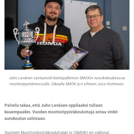
Juho Levänen vastaanotti kiertopalkinnon SMOKin vuosikokouksessa
moottoripyörämessuilla. Oikealla SMOK ry:n sihteeri Jussi Korhonen.
Palvelu takaa, että Juho Leväsen oppilaaksi tullaan
kauempaakin. Vuoden moottoripyöräkouluttaja antaa vinkit
autokoulun valintaan.
Suomen Moottoripyöräkouluttajat ry (SMOK) on valinnut