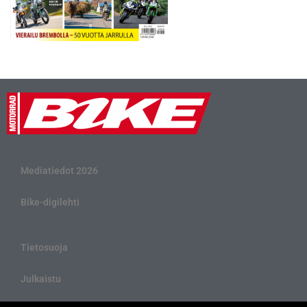
Mediatiedot 2026
Bike-digilehti
Tietosuoja
Julkaistu