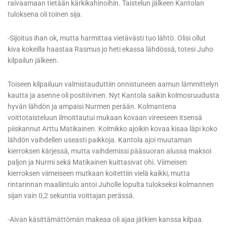
raivaamaan tietään kärkikahinoihin. Taistelun jälkeen Kantolan
tuloksena oli toinen sija.
-Sijoitus ihan ok, mutta harmittaa vietävästi tuo lähtö. Olisi ollut
kiva kokeilla haastaa Rasmus jo heti ekassa lähdössä, totesi Juho
kilpailun jälkeen.
Toiseen kilpailuun valmistauduttiin onnistuneen aamun lämmittelyn
kautta ja asenne oli positiivinen. Nyt Kantola saikin kolmosruudusta
hyvän lähdön ja ampaisi Nurmen perään. Kolmantena
voittotaisteluun ilmoittautui mukaan kovaan vireeseen itsensä
piiskannut Arttu Matikainen. Kolmikko ajoikin kovaa kisaa läpi koko
lähdön vaihdellen useasti paikkoja. Kantola ajoi muutaman
kierroksen kärjessä, mutta vaihdemissi pääsuoran alussa maksoi
paljon ja Nurmi sekä Matikainen kuittasivat ohi. Viimeisen
kierroksen viimeiseen mutkaan koitettiin vielä kaikki, mutta
rintarinnan maaliintulo antoi Juholle lopulta tulokseksi kolmannen
sijan vain 0,2 sekuntia voittajan perässä.
-Aivan käsittämättömän makeaa oli ajaa jätkien kanssa kilpaa.