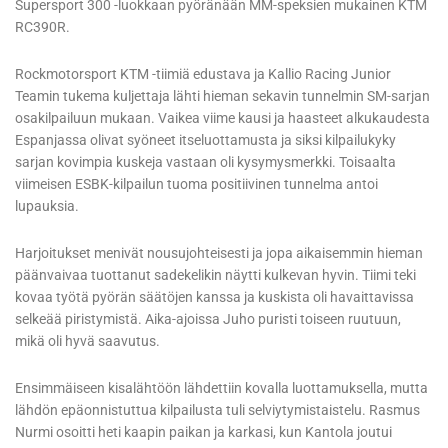
Supersport 300 -luokkaan pyöränään MM-speksien mukainen KTM
RC390R.
Rockmotorsport KTM -tiimiä edustava ja Kallio Racing Junior
Teamin tukema kuljettaja lähti hieman sekavin tunnelmin SM-sarjan
osakilpailuun mukaan. Vaikea viime kausi ja haasteet alkukaudesta
Espanjassa olivat syöneet itseluottamusta ja siksi kilpailukyky
sarjan kovimpia kuskeja vastaan oli kysymysmerkki. Toisaalta
viimeisen ESBK-kilpailun tuoma positiivinen tunnelma antoi
lupauksia.
Harjoitukset menivät nousujohteisesti ja jopa aikaisemmin hieman
päänvaivaa tuottanut sadekelikin näytti kulkevan hyvin. Tiimi teki
kovaa työtä pyörän säätöjen kanssa ja kuskista oli havaittavissa
selkeää piristymistä. Aika-ajoissa Juho puristi toiseen ruutuun,
mikä oli hyvä saavutus.
Ensimmäiseen kisalähtöön lähdettiin kovalla luottamuksella, mutta
lähdön epäonnistuttua kilpailusta tuli selviytymistaistelu. Rasmus
Nurmi osoitti heti kaapin paikan ja karkasi, kun Kantola joutui