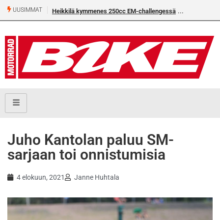
UUSIMMAT
Heikkilä kymmenes 250cc EM-challengessä
Rantala flat
Juho Kantolan paluu SM-
sarjaan toi onnistumisia
4 elokuun, 2021
Janne Huhtala