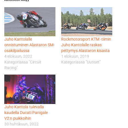
Juho Kantolalle
Rockmotorsport KTM -tiimin
onnistuminen Alastaron SM-
Juho Kantolalle raskas
osakilpailussa
pettymys Alastaron kisasta
4 elokuun, 2022
1 elokuun, 2019
Kategoriassa "Circuit
Kategoriassa "Uutiset"
Racing"
Juho Kantola tulevalla
kaudella Ducati Panigale
V2:n puikkoihin
30 huhtikuun, 2022