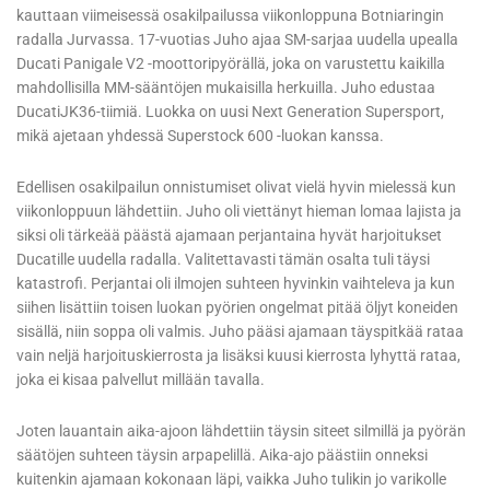
kauttaan viimeisessä osakilpailussa viikonloppuna Botniaringin
radalla Jurvassa. 17-vuotias Juho ajaa SM-sarjaa uudella upealla
Ducati Panigale V2 -moottoripyörällä, joka on varustettu kaikilla
mahdollisilla MM-sääntöjen mukaisilla herkuilla. Juho edustaa
DucatiJK36-tiimiä. Luokka on uusi Next Generation Supersport,
mikä ajetaan yhdessä Superstock 600 -luokan kanssa.
Edellisen osakilpailun onnistumiset olivat vielä hyvin mielessä kun
viikonloppuun lähdettiin. Juho oli viettänyt hieman lomaa lajista ja
siksi oli tärkeää päästä ajamaan perjantaina hyvät harjoitukset
Ducatille uudella radalla. Valitettavasti tämän osalta tuli täysi
katastrofi. Perjantai oli ilmojen suhteen hyvinkin vaihteleva ja kun
siihen lisättiin toisen luokan pyörien ongelmat pitää öljyt koneiden
sisällä, niin soppa oli valmis. Juho pääsi ajamaan täyspitkää rataa
vain neljä harjoituskierrosta ja lisäksi kuusi kierrosta lyhyttä rataa,
joka ei kisaa palvellut millään tavalla.
Joten lauantain aika-ajoon lähdettiin täysin siteet silmillä ja pyörän
säätöjen suhteen täysin arpapelillä. Aika-ajo päästiin onneksi
kuitenkin ajamaan kokonaan läpi, vaikka Juho tulikin jo varikolle