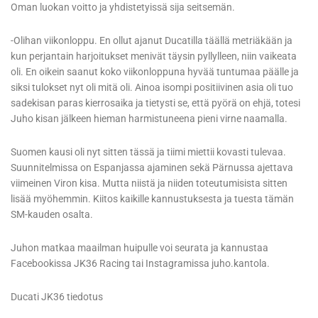
Oman luokan voitto ja yhdistetyissä sija seitsemän.
-Olihan viikonloppu. En ollut ajanut Ducatilla täällä metriäkään ja
kun perjantain harjoitukset menivät täysin pyllylleen, niin vaikeata
oli. En oikein saanut koko viikonloppuna hyvää tuntumaa päälle ja
siksi tulokset nyt oli mitä oli. Ainoa isompi positiivinen asia oli tuo
sadekisan paras kierrosaika ja tietysti se, että pyörä on ehjä, totesi
Juho kisan jälkeen hieman harmistuneena pieni virne naamalla.
Suomen kausi oli nyt sitten tässä ja tiimi miettii kovasti tulevaa.
Suunnitelmissa on Espanjassa ajaminen sekä Pärnussa ajettava
viimeinen Viron kisa. Mutta niistä ja niiden toteutumisista sitten
lisää myöhemmin. Kiitos kaikille kannustuksesta ja tuesta tämän
SM-kauden osalta.
Juhon matkaa maailman huipulle voi seurata ja kannustaa
Facebookissa JK36 Racing tai Instagramissa juho.kantola.
Ducati JK36 tiedotus