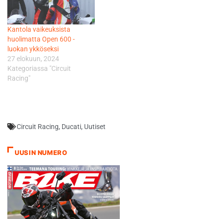
Kantola vaikeuksista
huolimatta Open 600 -
luokan ykköseksi
27 elokuun, 2024
Kategoriassa "Circuit
Racing"
Circuit Racing
,
Ducati
,
Uutiset
UUSIN NUMERO