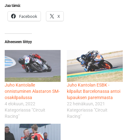
Jaa tämä:
Facebook
X
Aiheeseen liittyy
Juho Kantolalle
Juho Kantolan ESBK -
onnistuminen Alastaron SM-
kilpailut Barcelonassa antoi
osakilpailussa
lupauksen paremmasta
4 elokuun, 2022
22 heinäkuun, 2021
Kategoriassa "Circuit
Kategoriassa "Circuit
Racing"
Racing"