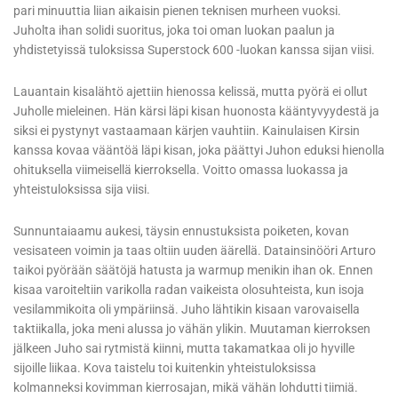
pari minuuttia liian aikaisin pienen teknisen murheen vuoksi.
Juholta ihan solidi suoritus, joka toi oman luokan paalun ja
yhdistetyissä tuloksissa Superstock 600 -luokan kanssa sijan viisi.
Lauantain kisalähtö ajettiin hienossa kelissä, mutta pyörä ei ollut
Juholle mieleinen. Hän kärsi läpi kisan huonosta kääntyvyydestä ja
siksi ei pystynyt vastaamaan kärjen vauhtiin. Kainulaisen Kirsin
kanssa kovaa vääntöä läpi kisan, joka päättyi Juhon eduksi hienolla
ohituksella viimeisellä kierroksella. Voitto omassa luokassa ja
yhteistuloksissa sija viisi.
Sunnuntaiaamu aukesi, täysin ennustuksista poiketen, kovan
vesisateen voimin ja taas oltiin uuden äärellä. Datainsinööri Arturo
taikoi pyörään säätöjä hatusta ja warmup menikin ihan ok. Ennen
kisaa varoiteltiin varikolla radan vaikeista olosuhteista, kun isoja
vesilammikoita oli ympäriinsä. Juho lähtikin kisaan varovaisella
taktiikalla, joka meni alussa jo vähän ylikin. Muutaman kierroksen
jälkeen Juho sai rytmistä kiinni, mutta takamatkaa oli jo hyville
sijoille liikaa. Kova taistelu toi kuitenkin yhteistuloksissa
kolmanneksi kovimman kierrosajan, mikä vähän lohdutti tiimiä.