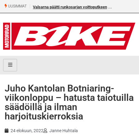
UUSIMMAT
Valsarna päätti runkosarjan voittoputkeen
Älä missaa täm
numeroa!
Juho Kantolan Botniaring-
viikonloppu – hatusta taiotuilla
säädöillä ja ilman
harjoituskierroksia
24 elokuun, 2022
Janne Huhtala