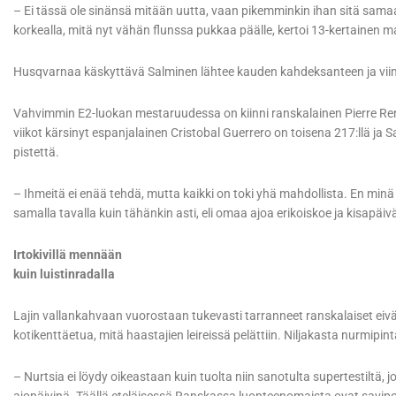
– Ei tässä ole sinänsä mitään uutta, vaan pikemminkin ihan sitä samaa 
korkealla, mitä nyt vähän flunssa pukkaa päälle, kertoi 13-kertainen 
Husqvarnaa käskyttävä Salminen lähtee kauden kahdeksanteen ja viim
Vahvimmin E2-luokan mestaruudessa on kiinni ranskalainen Pierre Ren
viikot kärsinyt espanjalainen Cristobal Guerrero on toisena 217:llä ja
pistettä.
– Ihmeitä ei enää tehdä, mutta kaikki on toki yhä mahdollista. En minä
samalla tavalla kuin tähänkin asti, eli omaa ajoa erikoiskoe ja kisapäiv
Irtokivillä mennään
kuin luistinradalla
Lajin vallankahvaan vuorostaan tukevasti tarranneet ranskalaiset eiv
kotikenttäetua, mitä haastajien leireissä pelättiin. Niljakasta nurmipint
– Nurtsia ei löydy oikeastaan kuin tuolta niin sanotulta supertestiltä, 