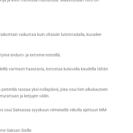
ohja ja kivet monessa muodossa. Maastoltaan reitti on
Paikoittain vaikuttaa kuin oltaisiin luistinradalla, kuvailee
tyinä enduro- ja extreme-testeillä.
eleillä varmasti haastavia, korostaa kuluvalla kaudella tähän
 pistetiliä rassaa yksi nollapäivä, joka osui heti alkukauteen
urattaan ja ketjujen väliin.
s osui Saksassa syyskuun viimeisellä viikolla ajettuun MM-
ne Saksan Sixille.