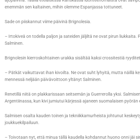
ajopäivinä. Täällä eteläisessä Ranskassa luonteenomaista ovat savip
enemmän sen kaltainen, mihin olemme Espanjassa tottuneet.
Sade on piiskannut viime päivinä Brignolesia.
– Irtokiveä on todella paljon ja sateiden jäljiltä ne ovat pirun liukkaita. 
Salminen.
Brignolesin kierroskohtainen urakka sisältää kaksi crossitestiä ryyditet
– Pätkät vaikuttavat ihan kivoilta. Ne ovat suht lyhyitä, mutta näillä k
mennessä neljään päivävoittoon yltänyt Salminen.
Renetillä niitä on plakkarissaan seitsemän ja Guerrerolla yksi. Salmisen
Argentiinassa, kun kivi jumiutui kärjessä ajaneen suomalaisen pyörän et
Salmisen osalta kauden toinen ja tekniikkamurheista johtunut keskeyty
joukkuekilpailuun.
– Toivotaan nyt, että minua tällä kaudella kohdannut huono onni jäi sin