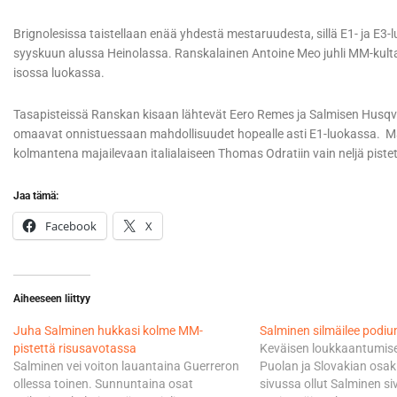
Brignolesissa taistellaan enää yhdestä mestaruudesta, sillä E1- ja E3-lu
syyskuun alussa Heinolassa. Ranskalainen Antoine Meo juhli MM-ku
isossa luokassa.
Tasapisteissä Ranskan kisaan lähtevät Eero Remes ja Salmisen Husqvar
omaavat onnistuessaan mahdollisuudet hopealle asti E1-luokassa. Mat
kolmantena majailevaan italialaiseen Thomas Odratiin vain neljä pistet
Jaa tämä:
Facebook
X
Aiheeseen liittyy
Juha Salminen hukkasi kolme MM-
Salminen silmäilee podium
pistettä risusavotassa
Keväisen loukkaantumisen
Salminen vei voiton lauantaina Guerreron
Puolan ja Slovakian osaki
ollessa toinen. Sunnuntaina osat
sivussa ollut Salminen si