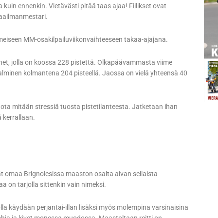
kuin ennenkin. Vietävästi pitää taas ajaa! Fiilikset ovat
maailmanmestari.
eiseen MM-osakilpailuviikonvaihteeseen takaa-ajajana.
et, jolla on koossa 228 pistettä. Olkapäävammasta viime
 Salminen kolmantena 204 pisteellä. Jaossa on vielä yhteensä 40
 ota mitään stressiä tuosta pistetilanteesta. Jatketaan ihan
ä kerrallaan.
ät omaa Brignolesissa maaston osalta aivan sellaista
aa on tarjolla sittenkin vain nimeksi.
jolla käydään perjantai-illan lisäksi myös molempina varsinaisina