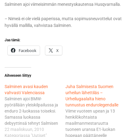
Salminen ajoi viimeisimmän menestyskautensa Husqvarnalla.
– Nimeä ei ole vielä paperissa, mutta sopimusneuvottelut ovat
hyvällä mallilla, vahvistaa Salminen.
Jaa tämä:
Facebook
X
Aiheeseen liittyy
Salminen avasi kauden
Juha Salmisesta Suomen
vahvasti Valenciassa
urheilun lähettiläs –
Salminen ajoi BMW-
Urheilugaalalta hieno
pyörällään yleiskilpailussa ja
tunnustus endurolegendalle
enduro 2-luokassa toiseksi.
Viime vuoteen upean ja 13
Samassa luokassa
henkilökohtaista
debyyttinsä tehnyt Salmisen
maailmanmestaruutta
tallikaveri, kaatumisiin aikaa
22 maaliskuun, 2010
tuoneen uransa E1-luokan
tuhrannut Marko Tarkkala oli
Kategoriassa "Uutiset"
hopeaan päättäneelle