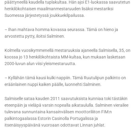
päättyneellä kaudella tuplakultaa. Hän ajoi E1-luokassa saavutetun
henkilökohtaisen maailmanmestaruuden lisäksi mestariksi
Suomessa järjestetyssä joukkuekilpailussa.
– Ihan mahtava homma kovassa seurassa. Tämä on hieno ja
arvostettu pytty, iloitsi Salminen.
Kolmella vuosikymmenellä mestaruuksia ajaneella Salmisella, 35, on
koossa jo 13 henkilökohtaista MM-kultaa, kun mukaan lasketaan
2000-luvun alun viisi yleismestaruutta.
– Kyllähän tämä kausi kulki nappiin. Tämä Ruutulipun palkinto on
eräänlainen nuppi kaiken päälle, luonnehti Salminen.
Salmiselle sataa kauden 2011 saavutuksista kunniaa toki tästäkin
eteenpäin ja vieläpä varsin nopealla aikataululla. Salminen vierailee
tulevana sunnuntaina kansainvälisen moottoriliiton FIM:n
palkintogaalassa Estorin Casinolla Portugalissa ja
itsenäisyyspäivänä vuoroaan odottavat Linnan juhlat.