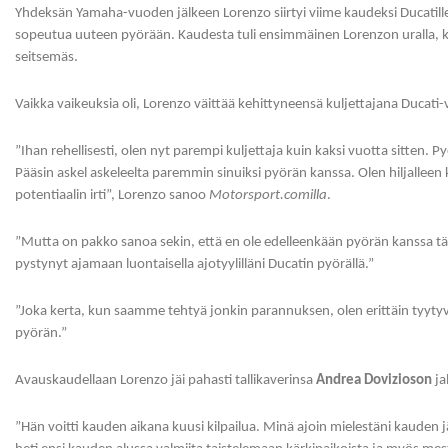
Yhdeksän Yamaha-vuoden jälkeen Lorenzo siirtyi viime kaudeksi Ducatille. 
sopeutua uuteen pyörään. Kaudesta tuli ensimmäinen Lorenzon uralla, ku
seitsemäs.
Vaikka vaikeuksia oli, Lorenzo väittää kehittyneensä kuljettajana Ducati
”Ihan rehellisesti, olen nyt parempi kuljettaja kuin kaksi vuotta sitten. Pyö
Pääsin askel askeleelta paremmin sinuiksi pyörän kanssa. Olen hiljallee
potentiaalin irti”, Lorenzo sanoo
Motorsport.comilla
.
”Mutta on pakko sanoa sekin, että en ole edelleenkään pyörän kanssa täy
pystynyt ajamaan luontaisella ajotyylilläni Ducatin pyörällä.”
”Joka kerta, kun saamme tehtyä jonkin parannuksen, olen erittäin tyyty
pyörän.”
Avauskaudellaan Lorenzo jäi pahasti tallikaverinsa
Andrea Dovizioson
ja
”Hän voitti kauden aikana kuusi kilpailua. Minä ajoin mielestäni kauden 