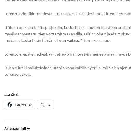
heti ensi kauden alussa valmiita taistelemaan kärkipaikoista ja myös me
Lorenzo odottikin kaudesta 2017 vaikeaa. Hän tiesi, että siirtyminen Yam
”Lähdin mukaan tähän projektiin, koska halusin uuden haasteen urallani. Ha
maailmanmestaruuden voittamista Ducatilla. Olisin voinut jäädä mukavuu
mukaan, koska tiesin tämän olevan vaikeaa”, Lorenzo sanoo.
Lorenzo ei epäile hetkeäkään, etteikö hän pystyisi menestymään myös Duc
”Olen ollut kilpailukykyinen urani aikana kaikilla pyörillä, millä olen ajan
Lorenzo uskoo.
Jaa tämä:
Facebook
X
Aiheeseen liittyy