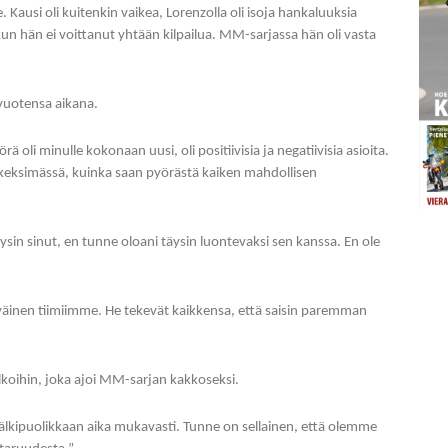
Kausi oli kuitenkin vaikea, Lorenzolla oli isoja hankaluuksia
n hän ei voittanut yhtään kilpailua. MM-sarjassa hän oli vasta
-vuotensa aikana.
rä oli minulle kokonaan uusi, oli positiivisia ja negatiivisia asioita.
n keksimässä, kuinka saan pyörästä kaiken mahdollisen
sin sinut, en tunne oloani täysin luontevaksi sen kanssa. En ole
väinen tiimiimme. He tekevät kaikkensa, että saisin paremman
lkoihin, joka ajoi MM-sarjan kakkoseksi.
jälkipuolikkaan aika mukavasti. Tunne on sellainen, että olemme