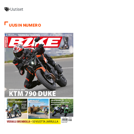
Lorenzo on ajanut Hondalla
Uutiset
250-kuutioisissa kaudella
2005, hän oli silloin sarjassa
keltanokkana viides. ”2019
UUSIN NUMERO
Lorenzosta tulee
nelinkertaisen
maailmanmestarin Marc
Marquezin tallikaveri; silloin
meillä…