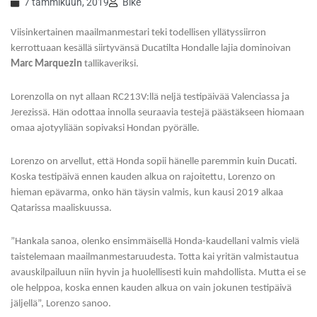
7 tammikuun, 2019
Bike
Viisinkertainen maailmanmestari teki todellisen yllätyssiirron
kerrottuaan kesällä siirtyvänsä Ducatilta Hondalle lajia dominoivan
Marc Marquezin
tallikaveriksi.
Lorenzolla on nyt allaan RC213V:llä neljä testipäivää Valenciassa ja
Jerezissä. Hän odottaa innolla seuraavia testejä päästäkseen hiomaan
omaa ajotyyliään sopivaksi Hondan pyörälle.
Lorenzo on arvellut, että Honda sopii hänelle paremmin kuin Ducati.
Koska testipäivä ennen kauden alkua on rajoitettu, Lorenzo on
hieman epävarma, onko hän täysin valmis, kun kausi 2019 alkaa
Qatarissa maaliskuussa.
”Hankala sanoa, olenko ensimmäisellä Honda-kaudellani valmis vielä
taistelemaan maailmanmestaruudesta. Totta kai yritän valmistautua
avauskilpailuun niin hyvin ja huolellisesti kuin mahdollista. Mutta ei se
ole helppoa, koska ennen kauden alkua on vain jokunen testipäivä
jäljellä”, Lorenzo sanoo.