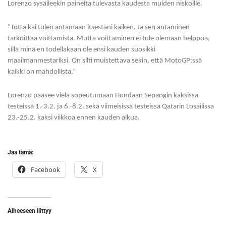
Lorenzo sysäileekin paineita tulevasta kaudesta muiden niskoille.
”Totta kai tulen antamaan itsestäni kaiken. Ja sen antaminen
tarkoittaa voittamista. Mutta voittaminen ei tule olemaan helppoa,
sillä minä en todellakaan ole ensi kauden suosikki
maailmanmestariksi. On silti muistettava sekin, että MotoGP:ssä
kaikki on mahdollista.”
Lorenzo pääsee vielä sopeutumaan Hondaan Sepangin kaksissa
testeissä 1.-3.2. ja 6.-8.2. sekä viimeisissä testeissä Qatarin Losailissa
23.-25.2. kaksi viikkoa ennen kauden alkua.
Jaa tämä:
Facebook
X
Aiheeseen liittyy