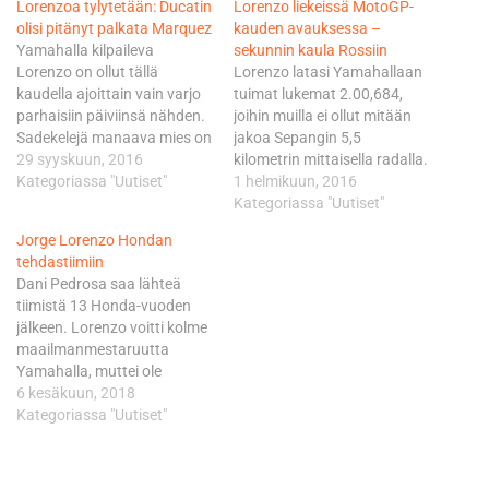
Lorenzoa tylytetään: Ducatin
Lorenzo liekeissä MotoGP-
olisi pitänyt palkata Marquez
kauden avauksessa –
Yamahalla kilpaileva
sekunnin kaula Rossiin
Lorenzo on ollut tällä
Lorenzo latasi Yamahallaan
kaudella ajoittain vain varjo
tuimat lukemat 2.00,684,
parhaisiin päiviinsä nähden.
joihin muilla ei ollut mitään
Sadekelejä manaava mies on
jakoa Sepangin 5,5
pisteissä toki kolmantena,
29 syyskuun, 2016
kilometrin mittaisella radalla.
mutta jo hyvissä ajoin kävi
Kategoriassa "Uutiset"
Virallinen rataennätys
1 helmikuun, 2016
selväksi, että mestaruuden
2.00,606 on sekin Lorenzon
Kategoriassa "Uutiset"
uusijaksi hänestä ei ole.
käsialaa viime kaudelta.
Jorge Lorenzo Hondan
Hondan LCR-tiimissä
Testiavauksen toiseksi
tehdastiimiin
puolestaan säväyttänyt
parhaasta vauhdista
Dani Pedrosa saa lähteä
Crutchlow ei povaa
vastannut Valentino Rossi
tiimistä 13 Honda-vuoden
Lorenzolle välttämättä
taipui tallikaverilleen 1,033
jälkeen. Lorenzo voitti kolme
kovinkaan ruusuista
sekuntia. Kolmanneksi
maailmanmestaruutta
tulevaisuutta Ducatilla.
Hondalla kiirehtinyt Dani
Yamahalla, muttei ole
Crutchlow lukeutuu
Pedrosa jäi puolestaan
sopeutunut Ducatin
6 kesäkuun, 2018
Valentino Rossin ja…
Rossista 63 tuhannesosaa.
pyörään, tosin viime
Kategoriassa "Uutiset"
Vauhtiaan päivän mittaan…
viikonloppuna hän otti
Ducati-uransa avausvoiton
ylivoimaisesti Mugellossa.