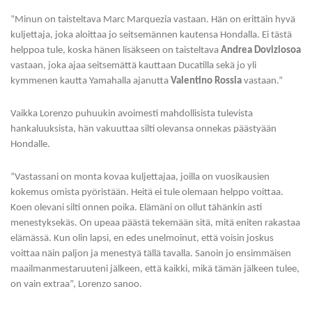
”Minun on taisteltava Marc Marquezia vastaan. Hän on erittäin hyvä
kuljettaja, joka aloittaa jo seitsemännen kautensa Hondalla. Ei tästä
helppoa tule, koska hänen lisäkseen on taisteltava
Andrea Doviziosoa
vastaan, joka ajaa seitsemättä kauttaan Ducatilla sekä jo yli
kymmenen kautta Yamahalla ajanutta
Valentino Rossia
vastaan.”
Vaikka Lorenzo puhuukin avoimesti mahdollisista tulevista
hankaluuksista, hän vakuuttaa silti olevansa onnekas päästyään
Hondalle.
”Vastassani on monta kovaa kuljettajaa, joilla on vuosikausien
kokemus omista pyöristään. Heitä ei tule olemaan helppo voittaa.
Koen olevani silti onnen poika. Elämäni on ollut tähänkin asti
menestyksekäs. On upeaa päästä tekemään sitä, mitä eniten rakastaa
elämässä. Kun olin lapsi, en edes unelmoinut, että voisin joskus
voittaa näin paljon ja menestyä tällä tavalla. Sanoin jo ensimmäisen
maailmanmestaruuteni jälkeen, että kaikki, mikä tämän jälkeen tulee,
on vain extraa”, Lorenzo sanoo.