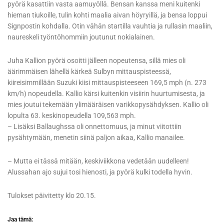
pyörä kasattiin vasta aamuyöllä. Bensan kanssa meni kuitenki
hieman tiukoille, tulin kohti maalia aivan höyryillä, ja bensa loppui
Signpostin kohdalla. Otin vähän startilla vauhtia ja rullasin maaliin,
naureskeli työntöhommiin joutunut nokialainen.
Juha Kallion pyörä osoitti jälleen nopeutensa, sillä mies oli
äärimmäisen lähellä kärkeä Sulbyn mittauspisteessä,
kiireisimmillään Suzuki kiisi mittauspisteeseen 169,5 mph (n. 273
km/h) nopeudella. Kallio kärsi kuitenkin visiirin huurtumisesta, ja
mies joutui tekemään ylimääräisen varikkopysähdyksen. Kallio oli
lopulta 63. keskinopeudella 109,563 mph.
– Lisäksi Ballaughssa oli onnettomuus, ja minut viitottiin
pysähtymään, menetin siinä paljon aikaa, Kallio manailee.
– Mutta ei tässä mitään, keskiviikkona vedetään uudelleen!
Alussahan ajo sujui tosi hienosti, ja pyörä kulki todella hyvin.
Tulokset päivitetty klo 20.15.
Jaa tämä: