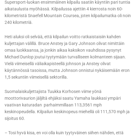
Supersport-luokan ensimmäinen kilpailu saatiin käyntiin pari tuntia
aikataulusta myöhässä. Kilpailussa ajettiin 4 kierrosta noin 60-
kilometristä Snaefell Mountain Coursea, joten kilpailumatka oli noin
240 kilometriä.
Heti aluksi oli selvää, että kilpailun voitto ratkaistaisiin kahden
kuljettajan välillä. Bruce Anstey ja Gary Johnson olivat nimittäin
omaa luokkaansa, ja jonkin aikaa kaksikon vauhdissa pysynyt
Michael Dunlop joutui tyytymään turvalliseen kolmanteen sijaan.
Vielä viimeisellä väliaikapisteellä johnson ja Anstey olivat
käytännössä tasoissa, mutta Johnson onnistui nykäisemään eron
1,5 sekuntiin viimeisellä sektorilla.
Suomalaiskuljettajista Tuukka Korhosen viime yönä
moottorivaurion jäljiltä ehjäksi saatu Yamaha laukkasi ympäri
vaativan katuradan parhaimmillaan 113,3561 mph
keskinopeudella. Kilpailun keskinopeus miehellä oli 111,570 mph ja
sijoitus 60.
– Tosi hyvä kisa, en voi olla kuin tyytyväinen siihen nähden, että