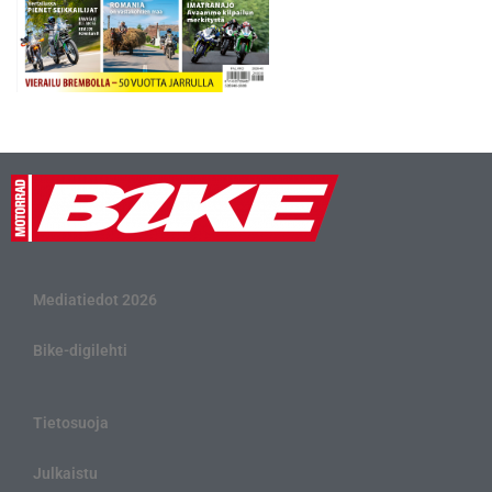
Mediatiedot 2026
Bike-digilehti
Tietosuoja
Julkaistu