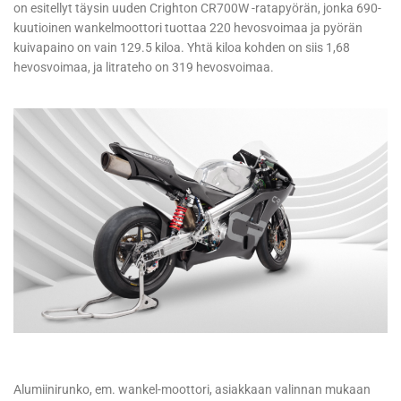
on esitellyt täysin uuden Crighton CR700W -ratapyörän, jonka 690-
kuutioinen wankelmoottori tuottaa 220 hevosvoimaa ja pyörän
kuivapaino on vain 129.5 kiloa. Yhtä kiloa kohden on siis 1,68
hevosvoimaa, ja litrateho on 319 hevosvoimaa.
Alumiinirunko, em. wankel-moottori, asiakkaan valinnan mukaan