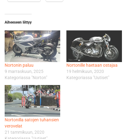
Aiheeseen liittyy
Nortonin paluu
Nortonille haetaan ostajaa
9 marraskuun, 2025
19 helmikuun, 2020
Kategoriassa "Norton"
Kategoriassa "Uutiset"
Nortonilla satojen tuhansien
verovelat
21 tammikuun, 2020
Kategoriassa "Uutiset"