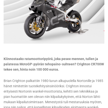
Kiinnostaako ratamoottoripyörä, joka pesee mennen, tullen ja
palatessa MotoGP-pyörän tehopaino-suhteen? Crighton CR700W
tekee sen, hinta noin 100 000 euroa.
Brian Crighton palkattiin 1980-luvun alkupuolella Nortonille ja 1985
hänet nimitettiin tuotekehitysinsinööriksi. Crighton innostui
erityisesti Nortonin wankel-moottorista, kehitti sen tekniikkaa ja
pian huomattiin sen olevan niin kilpailukykyinen, että Norton lähti
mukaan kilpailutoimintaan. Menestystä tuli mestaruuksia myöten,
jopa niin paljon, että kateellisten kilpailijoiden aloitteesta wankel-