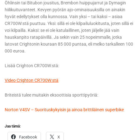
Öhlinsin tai Bitubon jousitus, Brembon huippujarrut ja Dymagin
hiilikuituvanteet. Kevyen pyörän ajo-ominaisuuksilla on ainakin
hyvät edellytykset olla kunnossa. Vain yksi – tai kaksi – asiaa
CR700W:stä puuttuu. Yksi: sillä ei ole kilpailuluokitusta, joten sillä ei
voi kilpailla. Kaksi: se ei ole katulaillinen, joten jäljelle jää vain
hauskanpito ratapäivillä. Ja sekin vain 25 nopeimmalle, jotka
latovat Crightonin kouraan 85 000 puntaa, eli melko tarkalleen 100
000 euroa.
Lisää Crighton CR700W:stä:
Video Crighton CR700W:stä
Briteistä tulee muitakin eksoottisia sporttipyöriä:
Norton V4SV – Suorituskykyisin ja ainoa brittiläinen superbike
Jaa tämä:
Facebook
X