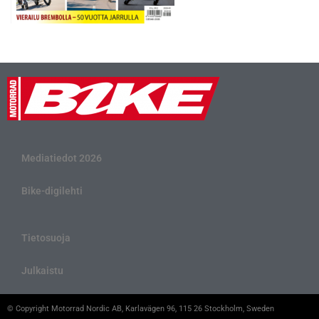
Mediatiedot 2026
Bike-digilehti
Tietosuoja
Julkaistu
© Copyright Motorrad Nordic AB, Karlavägen 96, 115 26 Stockholm, Sweden