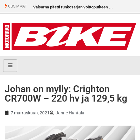
UUSIMMAT
Valsarna päätti runkosarjan voittoputkeen
Älä missaa täm
numeroa!
Johan on mylly: Crighton
CR700W – 220 hv ja 129,5 kg
7 marraskuun, 2021
Janne Huhtala