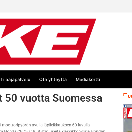
Tilaajapalvelu
Ota yhteyttä
Mediakortti
ät 50 vuotta Suomessa
U
0 moottoripyörän avulla läpileikkauksen 60-luvulla
tä Honda CB750 ”Tuutista” useita klassikkopyöriä Hondan,