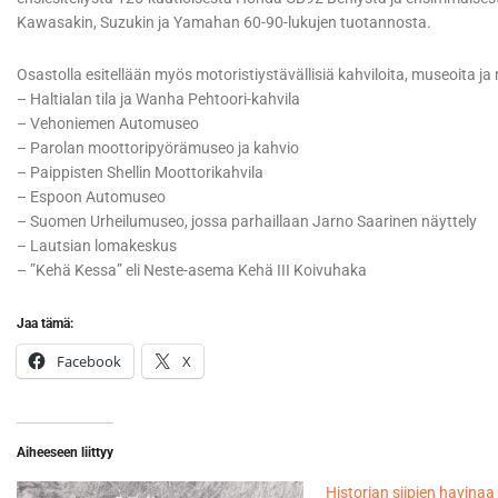
Kawasakin, Suzukin ja Yamahan 60-90-lukujen tuotannosta.
Osastolla esitellään myös motoristiystävällisiä kahviloita, museoita ja 
– Haltialan tila ja Wanha Pehtoori-kahvila
– Vehoniemen Automuseo
– Parolan moottoripyörämuseo ja kahvio
– Paippisten Shellin Moottorikahvila
– Espoon Automuseo
– Suomen Urheilumuseo, jossa parhaillaan Jarno Saarinen näyttely
– Lautsian lomakeskus
– ”Kehä Kessa” eli Neste-asema Kehä III Koivuhaka
Jaa tämä:
Facebook
X
Aiheeseen liittyy
Historian siipien havinaa