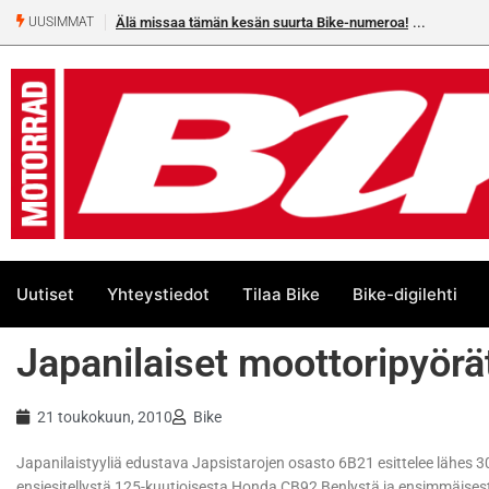
Älä missaa tämän kesän suurta Bike-numeroa!
UUSIMMAT
Uutiset
Yhteystiedot
Tilaa Bike
Bike-digilehti
Japanilaiset moottoripyör
21 toukokuun, 2010
Bike
Japanilaistyyliä edustava Japsistarojen osasto 6B21 esittelee lähes 3
ensiesitellystä 125-kuutioisesta Honda CB92 Benlystä ja ensimmäises