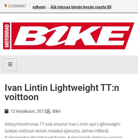
UUSIMMAT
an voittoputkeen
Älä missaa tämän kesän suurta Bike-
numeroa!
Ivan Lintin Lightweight TT:n
voittoon
12 kesäkuun, 2015
Bike
Debyyttivoittonsa TT:ssä ottanut Ivan Lintin ajoi Lightweight-
luokan voittoon ennen toiseksi ajanutta James Hillieriä.
Kolmanneksi ehti Michael Rutter. Kaksi kärkikuljettajaa ajoivat