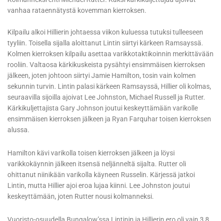
vanhaa rataennätystä kovemman kierroksen.
Kilpailu alkoi Hillierin johtaessa viikon kuluessa tutuksi tulleeseen
tyyliin. Toisella sijalla aloittanut Lintin siirtyi kärkeen Ramsayssä.
Kolmen kierroksen kilpailu asettaa varikkotaktikoinnin merkittävään
rooliin. Valtaosa kärkikuskeista pysähtyi ensimmäisen kierroksen
jälkeen, joten johtoon siirtyi Jamie Hamilton, tosin vain kolmen
sekunnin turvin. Lintin palasi kärkeen Ramsayssä, Hillier oli kolmas,
seuraavilla sijoilla ajoivat Lee Johnston, Michael Russell ja Rutter.
Kärkikuljettajista Gary Johnson joutui keskeyttämään varikolle
ensimmäisen kierroksen jälkeen ja Ryan Farquhar toisen kierroksen
alussa.
Hamilton kävi varikolla toisen kierroksen jälkeen ja löysi
varikkokäynnin jälkeen itsensä neljänneltä sijalta. Rutter oli
ohittanut niinikään varikolla käyneen Russelin. Kärjessä jatkoi
Lintin, mutta Hillier ajoi eroa lujaa kiinni. Lee Johnston joutui
keskeyttämään, joten Rutter nousi kolmanneksi.
Vuoristo-osuudella Bungalow’ssa Lintinin ja Hillierin ero oli vain 3,8