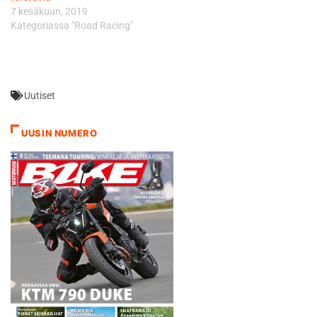
7 kesäkuun, 2019
taakseen jättänyt James
Kategoriassa "Road Racing"
Hillier. Hutchinson jatkoi
voittotahtiaan superstock-
luokan…
Uutiset
UUSIN NUMERO