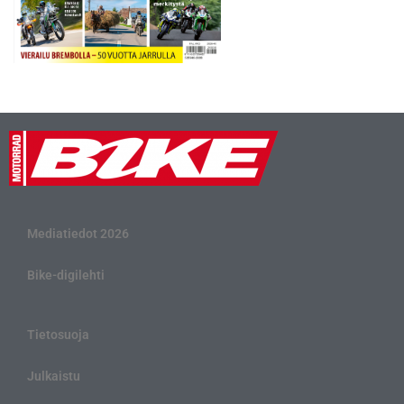
Mediatiedot 2026
Bike-digilehti
Tietosuoja
Julkaistu