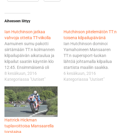
Aiheeseen liittyy
Ian Hutchinson jatkaa
Hutchinson pitelemätön TT:n
vahvoja otteita TT-viikolla
toisena kilpailupäivänä
Aamuinen sumu pakotti
Ian Hutchinson dominoi
siirtämään TT:n kolmannen
Yamahoineen Mansaaren
kilpailupäivän aikataulua ja
TT:n supersport-luokan
kilpailut saatiin käyntiin klo
lähtöä johtamalla kilpailua
12:45. Ensimmäisenä oli
startista maaliin saakka.
vuorossa Monster Energy
8 kesäkuun, 2016
Toiseksi kiireisimmän
6 kesäkuun, 2016
Supersport TT 2. Ian
Kategoriassa "Uutiset"
Michael Dunlopin pyörä
Kategoriassa "Uutiset"
Hutchinson ja Michael
todettiin sääntöjen
Dunlop olivat käytännössä
vastaiseksi kilpailun
tasoissa ennen ensimmäisen
jälkeisessä teknisessä
kierroksen vuoristo-osuutta,
tarkastuksessa, joten
mutta siitä eteenpäin kilpailu
kakkossijalle nousi vajaan
oli Hutchyn hallinnassa.
minuutin Hutchylle jäänyt
Hattrick-Hickman
Yhtä turvallinen kuin
Dean Harrison. Kolmas oli
tuplavoittoisa Mansaarella
Hutchyn kärkipaikka oli
niukasti Conor Cumminsin ja
torstaina
Dunlopin toinen sija,…
John McGuinnessin