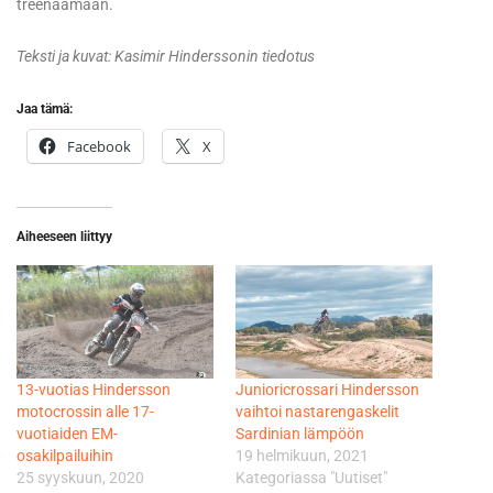
treenaamaan.
Teksti ja kuvat: Kasimir Hinderssonin tiedotus
Jaa tämä:
Facebook
X
Aiheeseen liittyy
13-vuotias Hindersson
Junioricrossari Hindersson
motocrossin alle 17-
vaihtoi nastarengaskelit
vuotiaiden EM-
Sardinian lämpöön
osakilpailuihin
19 helmikuun, 2021
25 syyskuun, 2020
Kategoriassa "Uutiset"