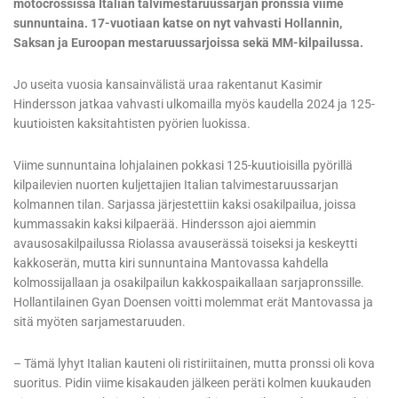
motocrossissa Italian talvimestaruussarjan pronssia viime
sunnuntaina. 17-vuotiaan katse on nyt vahvasti Hollannin,
Saksan ja Euroopan mestaruussarjoissa sekä MM-kilpailussa.
Jo useita vuosia kansainvälistä uraa rakentanut Kasimir
Hindersson jatkaa vahvasti ulkomailla myös kaudella 2024 ja 125-
kuutioisten kaksitahtisten pyörien luokissa.
Viime sunnuntaina lohjalainen pokkasi 125-kuutioisilla pyörillä
kilpailevien nuorten kuljettajien Italian talvimestaruussarjan
kolmannen tilan. Sarjassa järjestettiin kaksi osakilpailua, joissa
kummassakin kaksi kilpaerää. Hindersson ajoi aiemmin
avausosakilpailussa Riolassa avauserässä toiseksi ja keskeytti
kakkoserän, mutta kiri sunnuntaina Mantovassa kahdella
kolmossijallaan ja osakilpailun kakkospaikallaan sarjapronssille.
Hollantilainen Gyan Doensen voitti molemmat erät Mantovassa ja
sitä myöten sarjamestaruuden.
– Tämä lyhyt Italian kauteni oli ristiriitainen, mutta pronssi oli kova
suoritus. Pidin viime kisakauden jälkeen peräti kolmen kuukauden