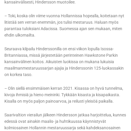
kansainvälisesti, Hindersson muotoilee.
– Toki, koska olin viime vuonna Hollannissa hopealla, koitetaan nyt
litistää sen verran enemmän, jos tulisi mestaruus. Haluan myös
parantaa tuloksiani Adacissa. Suomessa ajan sen mukaan, miten
ehdin ulkomailta.
Seuraava kilpailu Hinderssonilla on ensi viikon lopulla Isossa-
Britanniassa, missä järjestetään perinteinen Hawkstone Parkin
kansainvälinen koitos. Aikuisten luokissa on mukana lukuisia
maailmanmestaruussarjan ajajia ja Hinderssonin 125-luokassakin
on korkea taso.
– Olin siellä ensimmäisen kerran 2021. Kisassa on hyvä tunnelma,
kivoja ihmisiä ja hieno meininki. Tykkään kisasta ja kisapaikasta.
Kisalla on myös paljon painoarvoa, ja reilusti yleisöä paikalla.
Saarivaltion vierailun jälkeen Hindersson jatkaa harjoittelua, kunnes
edessä ovat ainakin maalis- ja huhtikuussa käynnistyvät
kolmiosainen Hollannin mestaruussarja sekä kahdeksanosainen