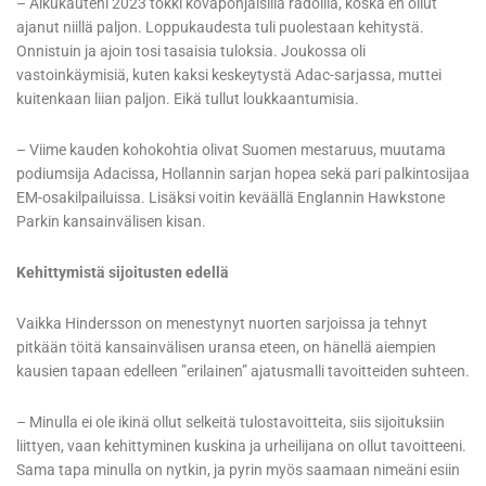
– Alkukauteni 2023 tökki kovapohjaisilla radoilla, koska en ollut
ajanut niillä paljon. Loppukaudesta tuli puolestaan kehitystä.
Onnistuin ja ajoin tosi tasaisia tuloksia. Joukossa oli
vastoinkäymisiä, kuten kaksi keskeytystä Adac-sarjassa, muttei
kuitenkaan liian paljon. Eikä tullut loukkaantumisia.
– Viime kauden kohokohtia olivat Suomen mestaruus, muutama
podiumsija Adacissa, Hollannin sarjan hopea sekä pari palkintosijaa
EM-osakilpailuissa. Lisäksi voitin keväällä Englannin Hawkstone
Parkin kansainvälisen kisan.
Kehittymistä sijoitusten edellä
Vaikka Hindersson on menestynyt nuorten sarjoissa ja tehnyt
pitkään töitä kansainvälisen uransa eteen, on hänellä aiempien
kausien tapaan edelleen ”erilainen” ajatusmalli tavoitteiden suhteen.
– Minulla ei ole ikinä ollut selkeitä tulostavoitteita, siis sijoituksiin
liittyen, vaan kehittyminen kuskina ja urheilijana on ollut tavoitteeni.
Sama tapa minulla on nytkin, ja pyrin myös saamaan nimeäni esiin