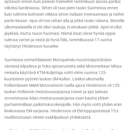
ajotauon ennen kuin palasin treeneihin tammikuun alussa pariksi
viikoksi Sardiniassa. Sitten oli taas pieni tauko Suomessa ennen
kuin tulimme kolmisen viikkoa sitten Italiaan treenaamaan ja näihin
pariin kisaan. Ajoa oli tosi vähän alla ja pitkä tauko takana. Monella
ulkomaalaisella ei ole ollut taukoja, ei ainakaan pitkiä. Ajoni ei ollut
jäykkää, mutta tauon huomasi. Nämä kisat olivat hyvää oppia
tulevaa varten ja niistä jäi hyvä fiilis, tammikuussa 17 vuotta
täyttänyt Hindersson kuvailee.
Suomessa orimattilalaisen Motopalvelu-moottoripyörätalon
väreissä kilpaileva ja Yoko-ajovarusteita sekä Motorenkaan Mitas-
renkaita käyttävä KTM-kuljettaja voitti viime vuonna 125-
kuutioisten pyörien luokan SM-kullan. Lisäksi ulkomailla
hollantilaisen M&M Motovationin tuella ajava Hindersson oli 125-
luokan Hollannin mestaruussarjassa toinen ja ajoi Saksan
arvostetussa Adac-mestaruussarjassa osan kautta yltäen
parhaimmillaan palkintokorokesijoille. Hän myös voitti yhden erän
kivikovassa EM-sarjassa. Hindersson oli EM-loppupisteissä 15:s
osallistuttuaan viiteen osakilpailuun yhdeksästä.