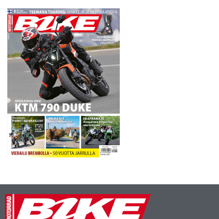
miehen mittoihin kasvaneen
Vinalesin henkilökohtaisena
managerina.…