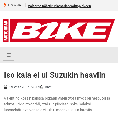
UUSIMMAT
Valsarna päätti runkosarjan voittoputkeen
Älä missaa täm
numeroa!
Iso kala ei ui Suzukin haaviin
19 kesäkuun, 2014
Bike
Valentino Rossin kanssa pitkään yhteistyötä myös bisnespuolella
tehnyt Brivio myöntää, että GP-piireissä isoksi kalaksi
luonnehdittava vonkale ei tule uimaan Suzukin haaviin.