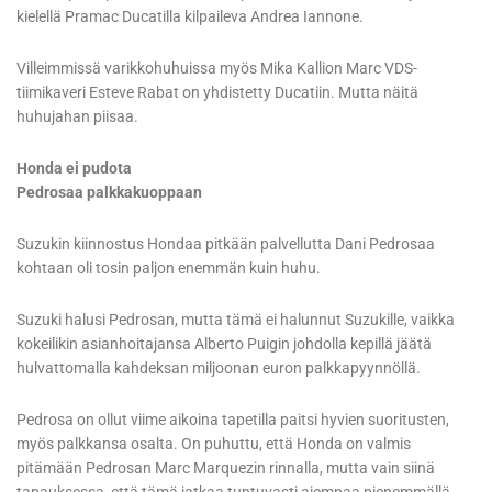
kielellä Pramac Ducatilla kilpaileva Andrea Iannone.
Villeimmissä varikkohuhuissa myös Mika Kallion Marc VDS-
tiimikaveri Esteve Rabat on yhdistetty Ducatiin. Mutta näitä
huhujahan piisaa.
Honda ei pudota
Pedrosaa palkkakuoppaan
Suzukin kiinnostus Hondaa pitkään palvellutta Dani Pedrosaa
kohtaan oli tosin paljon enemmän kuin huhu.
Suzuki halusi Pedrosan, mutta tämä ei halunnut Suzukille, vaikka
kokeilikin asianhoitajansa Alberto Puigin johdolla kepillä jäätä
hulvattomalla kahdeksan miljoonan euron palkkapyynnöllä.
Pedrosa on ollut viime aikoina tapetilla paitsi hyvien suoritusten,
myös palkkansa osalta. On puhuttu, että Honda on valmis
pitämään Pedrosan Marc Marquezin rinnalla, mutta vain siinä