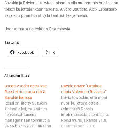
Suzukin ja Brivion ei tarvitse toisaalta olla suuremmin huolissaan
toisen kuljettajankaan tasosta. Alvaro Bautista, Aleix Espargaro
sekä kumppanit ovat kyllä taatusti tekijämiehiä.
Unohtamatta tietenkään Crutchlowia.
Jaa tämä:
Facebook
X
Aiheeseen liittyy
Ducati-vuodet opettivat:
Davide Brivio: ”Ottakaa
Rossi ei ota uutta riskiä
oppia Valentino Rossista”
Suzukin kanssa
Brivio toivookin, että moni
Rossi on liitetty Suzukiin
nuori kuljettaja ottaisi
lähinnä siksi, että hänen
esimerkkiä Rossin
henkilökohtaisena
intohimoisesta asenteesta.
managerinaan toiminut ja
Rossi mursi jalkansa 31.8.
VR46-bisneksissä mukana
harjoitellessaan
8 tammikuun, 2018