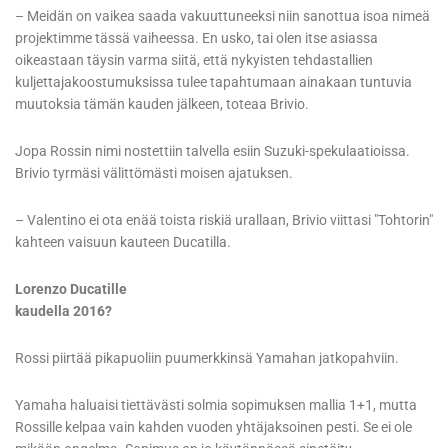
– Meidän on vaikea saada vakuuttuneeksi niin sanottua isoa nimeä
projektimme tässä vaiheessa. En usko, tai olen itse asiassa
oikeastaan täysin varma siitä, että nykyisten tehdastallien
kuljettajakoostumuksissa tulee tapahtumaan ainakaan tuntuvia
muutoksia tämän kauden jälkeen, toteaa Brivio.
Jopa Rossin nimi nostettiin talvella esiin Suzuki-spekulaatioissa.
Brivio tyrmäsi välittömästi moisen ajatuksen.
– Valentino ei ota enää toista riskiä urallaan, Brivio viittasi "Tohtorin"
kahteen vaisuun kauteen Ducatilla.
Lorenzo Ducatille
kaudella 2016?
Rossi piirtää pikapuoliin puumerkkinsä Yamahan jatkopahviin.
Yamaha haluaisi tiettävästi solmia sopimuksen mallia 1+1, mutta
Rossille kelpaa vain kahden vuoden yhtäjaksoinen pesti. Se ei ole