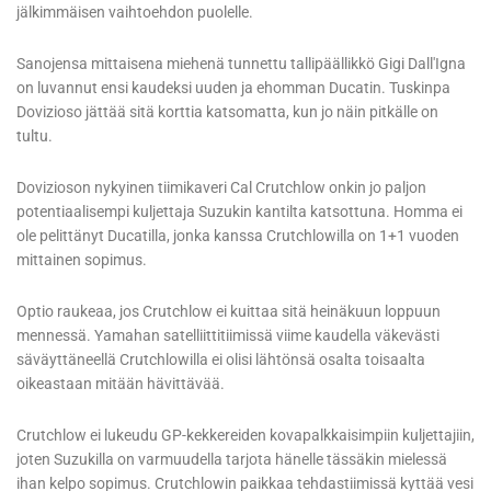
jälkimmäisen vaihtoehdon puolelle.
Sanojensa mittaisena miehenä tunnettu tallipäällikkö Gigi Dall'Igna
on luvannut ensi kaudeksi uuden ja ehomman Ducatin. Tuskinpa
Dovizioso jättää sitä korttia katsomatta, kun jo näin pitkälle on
tultu.
Dovizioson nykyinen tiimikaveri Cal Crutchlow onkin jo paljon
potentiaalisempi kuljettaja Suzukin kantilta katsottuna. Homma ei
ole pelittänyt Ducatilla, jonka kanssa Crutchlowilla on 1+1 vuoden
mittainen sopimus.
Optio raukeaa, jos Crutchlow ei kuittaa sitä heinäkuun loppuun
mennessä. Yamahan satelliittitiimissä viime kaudella väkevästi
säväyttäneellä Crutchlowilla ei olisi lähtönsä osalta toisaalta
oikeastaan mitään hävittävää.
Crutchlow ei lukeudu GP-kekkereiden kovapalkkaisimpiin kuljettajiin,
joten Suzukilla on varmuudella tarjota hänelle tässäkin mielessä
ihan kelpo sopimus. Crutchlowin paikkaa tehdastiimissä kyttää vesi