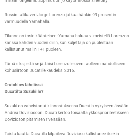
mikään ongelma. Sopimus on jo käytännössä sinetöity.
Rossin tallikaveri Jorge Lorenzo jatkaa hänkin 99 prosentin
varmuudella Yamahalla.
Tilanne on tosin käänteinen: Yamaha haluaa viimeistellä Lorenzon
kanssa kahden vuoden diilin, kun kuljettaja on puolestaan
kallistunut mallin 1+1 puoleen.
Tämä siksi, että se jättäisi Lorenzolle oven raolleen mahdolliseen
kohusiirtoon Ducatille kaudeksi 2016.
Crutchlow lähdössä
Ducatilta Suzukille?
Suzuki on vahvistanut kiinnostuksensa Ducatin nykyiseen ässään
Andrea Doviziosoon. Ducati kertoo toisaalta ykkösprioriteetikseen
Dovizioson pitämisen riveissään.
Toista kautta Ducatilla kilpaileva Dovizioso kallistunee itsekin