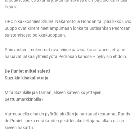
tapauksessa, että tämä jatkaa tuntuvasti aiempaa pienemmällä
liksalla.
HRC:n kakkosmies Shuhei Nakamoto ja Hondan tallipäällikkö Livio
Suppo ovat kiirehtineet ampumaan lonkalta uutisankan Pedrosan
suistamisesta palkkakuoppaan.
Päinvastoin, molemmat ovat viime päivinä korostaneet, että he
haluavat jatkaa yhteistyötä Pedrosan kanssa – nykyisin ehdoin.
De Puniet miltei saletti
Suzukin kisakuljettaja
Mitä Suzukille jää tämän jälkeen käteen kuljettajien
pestuumarkkinoilla?
Varmuudella ainakin pyörää pitkään ja hartaasti testannut Randy
de Puniet, jonka ensi kauden pesti kisakuljettajana alkaa olla jo
kiveen hakattu.