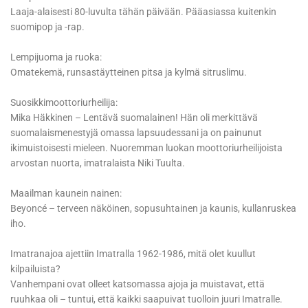
Laaja-alaisesti 80-luvulta tähän päivään. Pääasiassa kuitenkin
suomipop ja -rap.
Lempijuoma ja ruoka:
Omatekemä, runsastäytteinen pitsa ja kylmä sitruslimu.
Suosikkimoottoriurheilija:
Mika Häkkinen – Lentävä suomalainen! Hän oli merkittävä
suomalaismenestyjä omassa lapsuudessani ja on painunut
ikimuistoisesti mieleen. Nuoremman luokan moottoriurheilijoista
arvostan nuorta, imatralaista Niki Tuulta.
Maailman kaunein nainen:
Beyoncé – terveen näköinen, sopusuhtainen ja kaunis, kullanruskea
iho.
Imatranajoa ajettiin Imatralla 1962-1986, mitä olet kuullut
kilpailuista?
Vanhempani ovat olleet katsomassa ajoja ja muistavat, että
ruuhkaa oli – tuntui, että kaikki saapuivat tuolloin juuri Imatralle.