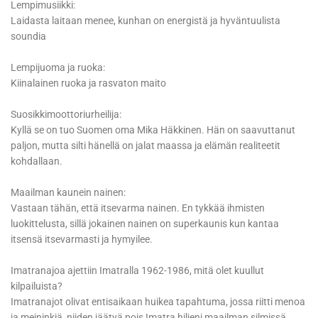
Lempimusiikki:
Laidasta laitaan menee, kunhan on energistä ja hyväntuulista
soundia
Lempijuoma ja ruoka:
Kiinalainen ruoka ja rasvaton maito
Suosikkimoottoriurheilija:
Kyllä se on tuo Suomen oma Mika Häkkinen. Hän on saavuttanut
paljon, mutta silti hänellä on jalat maassa ja elämän realiteetit
kohdallaan.
Maailman kaunein nainen:
Vastaan tähän, että itsevarma nainen. En tykkää ihmisten
luokittelusta, sillä jokainen nainen on superkaunis kun kantaa
itsensä itsevarmasti ja hymyilee.
Imatranajoa ajettiin Imatralla 1962-1986, mitä olet kuullut
kilpailuista?
Imatranajot olivat entisaikaan huikea tapahtuma, jossa riitti menoa
ja meininkiä, niiden jäätyä pois Imatra hiljeni maailman silmissä,