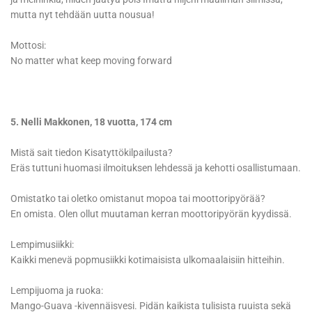
mutta nyt tehdään uutta nousua!
Mottosi:
No matter what keep moving forward
5. Nelli Makkonen, 18 vuotta, 174 cm
Mistä sait tiedon Kisatyttökilpailusta?
Eräs tuttuni huomasi ilmoituksen lehdessä ja kehotti osallistumaan.
Omistatko tai oletko omistanut mopoa tai moottoripyörää?
En omista. Olen ollut muutaman kerran moottoripyörän kyydissä.
Lempimusiikki:
Kaikki menevä popmusiikki kotimaisista ulkomaalaisiin hitteihin.
Lempijuoma ja ruoka:
Mango-Guava -kivennäisvesi. Pidän kaikista tulisista ruuista sekä