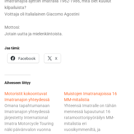
Imatranajoa ajettiin Imatralla 1962-1986, mitä olet kuullut
kilpailuista?
Voittaja oli Italialainen Giacomo Agostini
Mottosi:
Jotain uutta ja mielenkiintoista.
Jaa tämä:
Facebook
X
Aiheeseen liittyy
Motoristit kokoontuvat
Muistojen Imatranajoissa 16
Imatranajon yhteydessä
MM-mitalistia
Omana tapahtumanaan
Yhteensä Imatralle on tähän
Imatranajon yhteydessä
mennessä lupautunut 16
järjestetty International
ratamoottoripyöräilyn MM-
Imatra Motorcycle Touring
mitalistia eri
näki päivänvalon vuonna
vuosikymmeniltä, ja