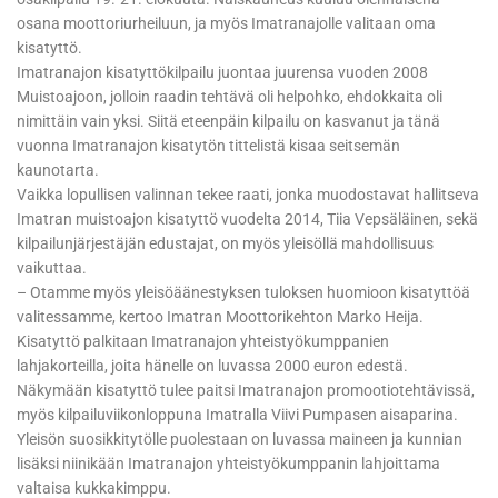
osana moottoriurheiluun, ja myös Imatranajolle valitaan oma
kisatyttö.
Imatranajon kisatyttökilpailu juontaa juurensa vuoden 2008
Muistoajoon, jolloin raadin tehtävä oli helpohko, ehdokkaita oli
nimittäin vain yksi. Siitä eteenpäin kilpailu on kasvanut ja tänä
vuonna Imatranajon kisatytön tittelistä kisaa seitsemän
kaunotarta.
Vaikka lopullisen valinnan tekee raati, jonka muodostavat hallitseva
Imatran muistoajon kisatyttö vuodelta 2014, Tiia Vepsäläinen, sekä
kilpailunjärjestäjän edustajat, on myös yleisöllä mahdollisuus
vaikuttaa.
– Otamme myös yleisöäänestyksen tuloksen huomioon kisatyttöä
valitessamme, kertoo Imatran Moottorikehton Marko Heija.
Kisatyttö palkitaan Imatranajon yhteistyökumppanien
lahjakorteilla, joita hänelle on luvassa 2000 euron edestä.
Näkymään kisatyttö tulee paitsi Imatranajon promootiotehtävissä,
myös kilpailuviikonloppuna Imatralla Viivi Pumpasen aisaparina.
Yleisön suosikkitytölle puolestaan on luvassa maineen ja kunnian
lisäksi niinikään Imatranajon yhteistyökumppanin lahjoittama
valtaisa kukkakimppu.