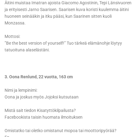
Äitini muistaa Imatran ajoista Giacomo Agostinin, Tepi Länsivuoren
ja erityisesti Jarno Saarisen. Saarisen kuva koristi kuulemma äitini
huoneen seinääkin ja itku pääsi, kun Saarinen sitten kuoli
Monzassa.
Mottosi:
”Be the best version of yourself!” Tuo tärkeä elämänohje löytyy
tatuoituna alaselästäni.
3. Oona Renlund, 22 vuotta, 163 cm
Nimi ja lempinimi:
Oona ja joskus myös Jojoksi kutsutaan
Mistä sait tiedon Kisatyttökilpailusta?
Facebookista taisin huomata ilmoituksen
Omistatko tai oletko omistanut mopoa tai moottoripyörää?