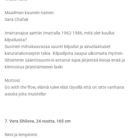
Maailman kaunein nainen:
Sara Chafak
Imatranajoa ajettiin Imatralla 1962-1986, mitä olet kuullut
kilpailuista?
Suomen mittakaavassa suuret kilpailut ja ainutlaatuiset
katuratakonseptin takia. Kilpailijoita saapui ulkomaita myöten.
Sittemmin sääntösuomi ei antanut lupia järjestää kisoja enää ja
kiinnostus järjestämiseen laski
Mottosi:
Go with the flow, elämä tulee elää täysillä että on sitte vanhana
asioita joita muistella!
7. Vera Shilova, 24 vuotta, 165 cm
Nimi ja lempinimi: