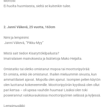
Mottosi:
Ei huolta huomisesta, sieltä se kuitenkin tulee.
2. Janni Väkevä, 25 vuotta, 163cm
Nimi ja lempinimi:
Janni Väkevä, ”Pikku-Myy”
Mistä sait tiedon Kisatyttökilpailusta?
Imatralaisen mainoksesta ja lisätietoja Mako Heijalta.
Omistatko tai oletko omistanut mopoa tai moottoripyörää:
En omista, enkä ole omistanut. Ihailen mieluummin sivusta, kun
ammattilaiset ajavat. Mopolla olen ajanut. Isompien pelien käytön
olen luottanut kokeneemmille. Moottoripyörän kyydissä olen ollut
pari kertaa – oli upeaa vauhdin huumaa! Lisäksi olen toki
poseerannut valokuvauksissa moottoripyörien selässä ja kyljessä.
Lempimusiikki: