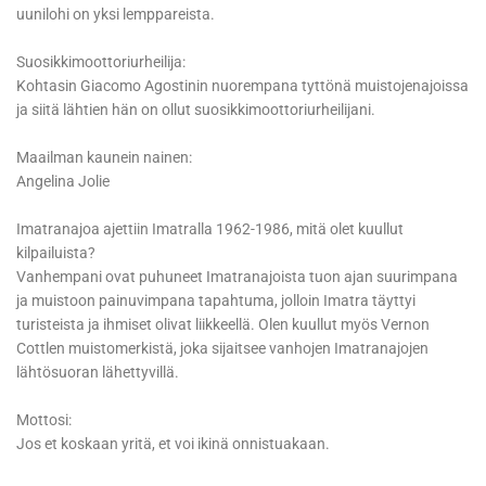
uunilohi on yksi lemppareista.
Suosikkimoottoriurheilija:
Kohtasin Giacomo Agostinin nuorempana tyttönä muistojenajoissa
ja siitä lähtien hän on ollut suosikkimoottoriurheilijani.
Maailman kaunein nainen:
Angelina Jolie
Imatranajoa ajettiin Imatralla 1962-1986, mitä olet kuullut
kilpailuista?
Vanhempani ovat puhuneet Imatranajoista tuon ajan suurimpana
ja muistoon painuvimpana tapahtuma, jolloin Imatra täyttyi
turisteista ja ihmiset olivat liikkeellä. Olen kuullut myös Vernon
Cottlen muistomerkistä, joka sijaitsee vanhojen Imatranajojen
lähtösuoran lähettyvillä.
Mottosi:
Jos et koskaan yritä, et voi ikinä onnistuakaan.