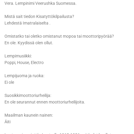
Vera. Lempinimi Veerushka Suomessa.
Mistä sait tiedon Kisatyttökilpailusta?
Lehdestä Imatralaiselta .
Omistatko tai oletko omistanut mopoa tai moottoripyörää?
En ole. Kyydissä olen ollut.
Lempimusiikki:
Poppi, House, Electro
Lempijuoma ja ruoka:
Ei ole
Suosikkimoottoriurheilija:
En ole seurannut ennen moottoriurheilijoita.
Maailman kaunein nainen:
Äiti