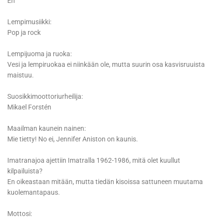
En
Lempimusiikki:
Pop ja rock
Lempijuoma ja ruoka:
Vesi ja lempiruokaa ei niinkään ole, mutta suurin osa kasvisruuista
maistuu.
Suosikkimoottoriurheilija:
Mikael Forstén
Maailman kaunein nainen:
Mie tietty! No ei, Jennifer Aniston on kaunis.
Imatranajoa ajettiin Imatralla 1962-1986, mitä olet kuullut
kilpailuista?
En oikeastaan mitään, mutta tiedän kisoissa sattuneen muutama
kuolemantapaus.
Mottosi: