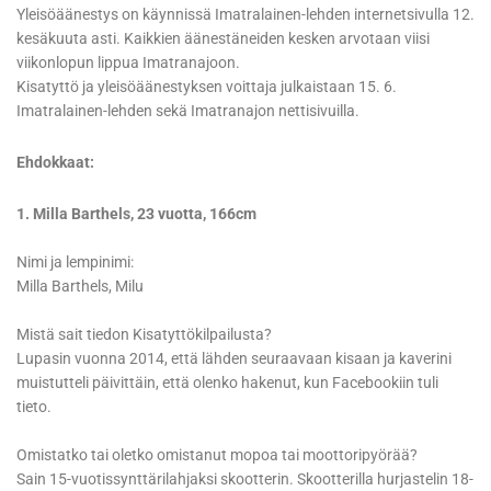
Yleisöäänestys on käynnissä Imatralainen-lehden internetsivulla 12.
kesäkuuta asti. Kaikkien äänestäneiden kesken arvotaan viisi
viikonlopun lippua Imatranajoon.
Kisatyttö ja yleisöäänestyksen voittaja julkaistaan 15. 6.
Imatralainen-lehden sekä Imatranajon nettisivuilla.
Ehdokkaat:
1. Milla Barthels, 23 vuotta, 166cm
Nimi ja lempinimi:
Milla Barthels, Milu
Mistä sait tiedon Kisatyttökilpailusta?
Lupasin vuonna 2014, että lähden seuraavaan kisaan ja kaverini
muistutteli päivittäin, että olenko hakenut, kun Facebookiin tuli
tieto.
Omistatko tai oletko omistanut mopoa tai moottoripyörää?
Sain 15-vuotissynttärilahjaksi skootterin. Skootterilla hurjastelin 18-