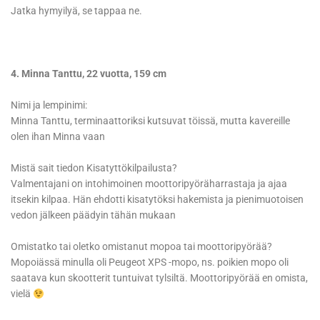
Jatka hymyilyä, se tappaa ne.
4. Minna Tanttu, 22 vuotta, 159 cm
Nimi ja lempinimi:
Minna Tanttu, terminaattoriksi kutsuvat töissä, mutta kavereille
olen ihan Minna vaan
Mistä sait tiedon Kisatyttökilpailusta?
Valmentajani on intohimoinen moottoripyöräharrastaja ja ajaa
itsekin kilpaa. Hän ehdotti kisatytöksi hakemista ja pienimuotoisen
vedon jälkeen päädyin tähän mukaan
Omistatko tai oletko omistanut mopoa tai moottoripyörää?
Mopoiässä minulla oli Peugeot XPS -mopo, ns. poikien mopo oli
saatava kun skootterit tuntuivat tylsiltä. Moottoripyörää en omista,
vielä