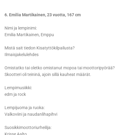
6. Emilia Martikainen, 23 vuotta, 167 cm
Nimi ja lempinimi:
Emilia Martikainen, Emppu
Mistä sait tiedon Kisatyttökilpailusta?
Ilmaisjakelulehdes
Omistatko tai oletko omistanut mopoa tai moottoripyörää?
Skootteri oli teininä, ajoin sillä kauheat määrät.
Lempimusiikki:
edm ja rock
Lempijuoma ja ruoka:
Valkoviini ja naudanlihapihvi
Suosikkimoottoriurheilija:
Krisse Aalto