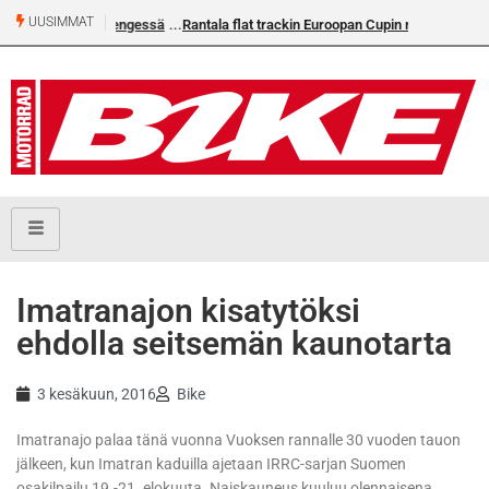
UUSIMMAT
Rantala flat trackin Euroopan Cupin mestari
Imatranajon kisatytöksi
ehdolla seitsemän kaunotarta
3 kesäkuun, 2016
Bike
Imatranajo palaa tänä vuonna Vuoksen rannalle 30 vuoden tauon
jälkeen, kun Imatran kaduilla ajetaan IRRC-sarjan Suomen
osakilpailu 19.-21. elokuuta. Naiskauneus kuuluu olennaisena