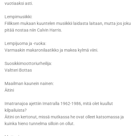
vuotiaaksi asti.
Lempimusiikki:
Fiiliksen mukaan kuuntelen musiikkii laidasta laitaan, mutta jos joku
pitää nostaa niin Calvin Harris.
Lempijuoma ja -ruoka:
Varmaakin makaronilaatikko ja makea kylmä viini.
Suosikkimoottoriurheilija:
Valtteri Bottas
Maailman kaunein nainen:
Äitini
Imatranajoa ajettiin Imatralla 1962-1986, mitä olet kuullut
kilpailuista?
Äitini on kertonut, missä mutkassa he ovat olleet katsomassa ja
kuinka hieno tunnelma silloin on ollut.