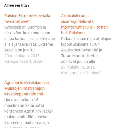
Aiheeseen liittyy
Raision Extreme Areenalla
Artukaisiin uusi
”avoimet ovet”
sisäharjoittelurata
Kyseessä on Suomen ja
moottoriurheilulle – toinen
tiettävästi koko maailman
halli Raisioon
ainoa kallion sisällä, eli maan
Pitkäaikaisten neuvottelujen
alla sijaitseva rata. Extreme
lopputuloksena Turun
Areena on jo ollut
Aikuiskoulutussäätiö ja
koekäytössä, mutta nyt se
20 toukokuun, 2013
Turun Moottorikerho
avataan virallisesti. Areena
Kategoriassa "Uutiset"
solmivat joulun alla
mahdollistaa offroad-
monivuotisen
27 joulukuun, 2012
moottoripyöräilyn
vuokrasopimuksen.
Kategoriassa "Uutiset"
harrastamisen
Artukaisten
Agostini tuikkii elokuussa
kesäolosuhteissa ympäri
teollisuusalueella Turun
Muistojen Imatranajon
vuoden. Extreme Areenan
AKK:n vuokralle tarjoama
kirkkaimpana tähtenä
avajaiset alkavat torstaina
halli sijaitsee hyvien
Upealla urallaan 15
klo 18.00 ja arvioitu kesto on
liikenneyhteyksien varrella.
maailmanmestaruutta
kaksi tuntia. Päivä on
Hallin sijainti etäällä
voittaneen Agostinin lisäksi
tarkoitettu median…
Jyrkkälästä ja Härkämäestä
mukana nähdään useita
minimoi meluhaitat
kymmeniä muita Imatran
asutukselle. Keväällä kiistaa