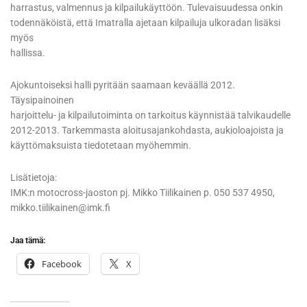
harrastus, valmennus ja kilpailukäyttöön. Tulevaisuudessa onkin
todennäköistä, että Imatralla ajetaan kilpailuja ulkoradan lisäksi
myös
hallissa.
Ajokuntoiseksi halli pyritään saamaan keväällä 2012.
Täysipainoinen
harjoittelu- ja kilpailutoiminta on tarkoitus käynnistää talvikaudelle
2012-2013. Tarkemmasta aloitusajankohdasta, aukioloajoista ja
käyttömaksuista tiedotetaan myöhemmin.
Lisätietoja:
IMK:n motocross-jaoston pj. Mikko Tiilikainen p. 050 537 4950,
mikko.tiilikainen@imk.fi
Jaa tämä:
Facebook
X