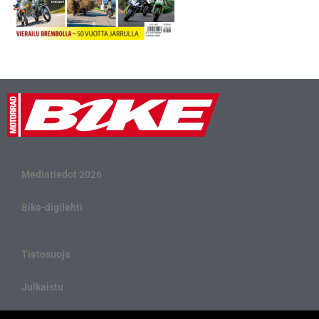
Mediatiedot 2026
Bike-digilehti
Tietosuoja
Julkaistu