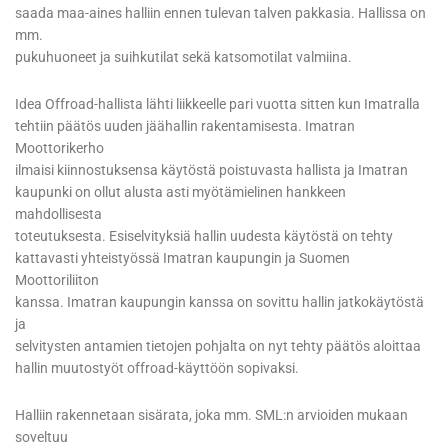
saada maa-aines halliin ennen tulevan talven pakkasia. Hallissa on
mm.
pukuhuoneet ja suihkutilat sekä katsomotilat valmiina.
Idea Offroad-hallista lähti liikkeelle pari vuotta sitten kun Imatralla
tehtiin päätös uuden jäähallin rakentamisesta. Imatran
Moottorikerho
ilmaisi kiinnostuksensa käytöstä poistuvasta hallista ja Imatran
kaupunki on ollut alusta asti myötämielinen hankkeen
mahdollisesta
toteutuksesta. Esiselvityksiä hallin uudesta käytöstä on tehty
kattavasti yhteistyössä Imatran kaupungin ja Suomen
Moottoriliiton
kanssa. Imatran kaupungin kanssa on sovittu hallin jatkokäytöstä
ja
selvitysten antamien tietojen pohjalta on nyt tehty päätös aloittaa
hallin muutostyöt offroad-käyttöön sopivaksi.
Halliin rakennetaan sisärata, joka mm. SML:n arvioiden mukaan
soveltuu