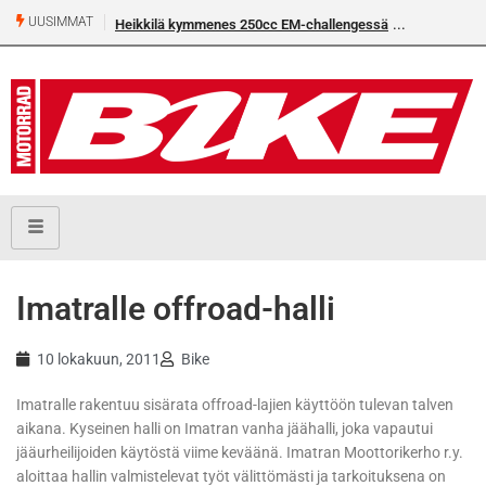
UUSIMMAT
Heikkilä kymmenes 250cc EM-challengessä
Imatralle offroad-halli
10 lokakuun, 2011
Bike
Imatralle rakentuu sisärata offroad-lajien käyttöön tulevan talven
aikana. Kyseinen halli on Imatran vanha jäähalli, joka vapautui
jääurheilijoiden käytöstä viime keväänä. Imatran Moottorikerho r.y.
aloittaa hallin valmistelevat työt välittömästi ja tarkoituksena on