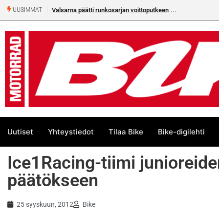
Valsarna päätti runkosarjan voittoputkeen
UUSIMMAT
Uutiset
Yhteystiedot
Tilaa Bike
Bike-digilehti
Ice1Racing-tiimi junioreid
päätökseen
25 syyskuun, 2012
Bike