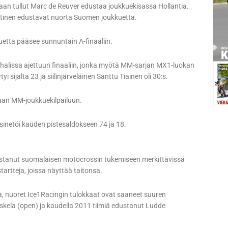
n tullut Marc de Reuver edustaa joukkuekisassa Hollantia.
Lehtinen edustavat nuorta Suomen joukkuetta.
uetta pääsee sunnuntain A-finaaliin.
halissa ajettuun finaaliin, jonka myötä MM-sarjan MX1-luokan
i sijalta 23 ja siilinjärveläinen Santtu Tiainen oli 30:s.
aan MM-joukkuekilpailuun.
inetöi kauden pistesaldokseen 74 ja 18.
ostanut suomalaisen motocrossin tukemiseen merkittävissä
tartteja, joissa näyttää taitonsa.
, nuoret Ice1Racingin tulokkaat ovat saaneet suuren
oskela (open) ja kaudella 2011 tiimiä edustanut Ludde