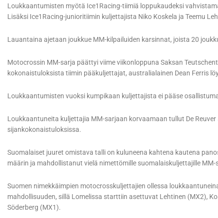
Loukkaantumisten myötä Ice1Racing-tiimiä loppukaudeksi vahvistamaa
Lisäksi Ice1Racing-junioritiimin kuljettajista Niko Koskela ja Teemu 
Lauantaina ajetaan joukkue MM-kilpailuiden karsinnat, joista 20 joukk
Motocrossin MM-sarja päättyi viime viikonloppuna Saksan Teutschent
kokonaistuloksista tiimin pääkuljettajat, australialainen Dean Ferris löyty
Loukkaantumisten vuoksi kumpikaan kuljettajista ei pääse osallistum
Loukkaantuneita kuljettajia MM-sarjaan korvaamaan tullut De Reuver s
sijankokonaistuloksissa.
Suomalaiset juuret omistava talli on kuluneena kahtena kautena pan
määrin ja mahdollistanut vielä nimettömille suomalaiskuljettajille MM-s
Suomen nimekkäimpien motocrosskuljettajien ollessa loukkaantuneina
mahdollisuuden, sillä Lomelissa starttiin asettuvat Lehtinen (MX2), K
Söderberg (MX1).