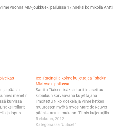
 viime vuonna MM-joukkuekilpailuissa 17:nneksi kolmikolla Antti
oiveikas
Ice1Racingilla kolme kuljettajaa Tshekin
MM-osakilpailussa
in ja pääsin
Santtu Tiaisen lisäksi starttiin asettuu
 kunnes menetin
kilpailuun korvaavana kuljettajana
essä kurvissa
ilmoitettu Niko Koskela ja viime hetken
isäksi rollarit
muutosten myötä myös Marc de Reuver
ella ja lopun
pääsi starttiin mukaan. Tiimin kuljettajilla
päräkameran
on kolmen viikon testitauko takana ja
5 elokuun, 2012
n. Sanomattakin
paluu sarjaan on toiveikas. Karsinnassa
Kategoriassa "Uutiset"