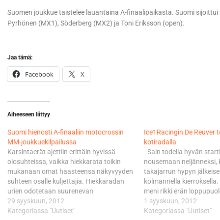
Suomen joukkue taistelee lauantaina A-finaalipaikasta. Suomi sijoittui
Pyrhönen (MX1), Söderberg (MX2) ja Toni Eriksson (open).
Jaa tämä:
Facebook
X
Aiheeseen liittyy
Suomi hienosti A-finaaliin motocrossin
Ice1Racingin De Reuver t
MM-joukkuekilpailussa
kotiradalla
Karsintaerät ajettiin erittäin hyvissä
- Sain todella hyvän start
olosuhteissa, vaikka hiekkarata toikin
nousemaan neljänneksi,
mukanaan omat haasteensa näkyvyyden
takajarrun hypyn jälkeis
suhteen osalle kuljettajia. Hiekkaradan
kolmannella kierroksella. L
urien odotetaan suurenevan
meni rikki erän loppupuol
finaalipäivälle, minkä myötä erotkin
29 syyskuun, 2012
kruunasi järjestäjän ky
1 syyskuun, 2012
kärjessä kasvavat. Loukkaantumisten
Kategoriassa "Uutiset"
leimahtaminen liekkeihi
Kategoriassa "Uutiset"