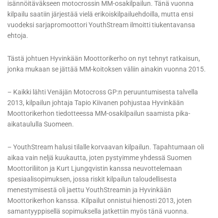
isännöitäväkseen motocrossin MM-osakilpailun. Tänä vuonna
kilpailu saatiin järjestää vielä erikoiskilpailuehdoilla, mutta ensi
vuodeksi sarjapromoottori YouthStream ilmoitti tiukentavansa
ehtoja.
Tästä johtuen Hyvinkään Moottorikerho on nyt tehnyt ratkaisun,
jonka mukaan se jättää MM-koitoksen väliin ainakin vuonna 2015.
– Kaikki lähti Venäjän Motocross GP:n peruuntumisesta talvella
2013, kilpailun johtaja Tapio Kiivanen pohjustaa Hyvinkään
Moottorikerhon tiedotteessa MM-osakilpailun saamista pika-
aikataululla Suomeen.
– YouthStream halusi tilalle korvaavan kilpailun. Tapahtumaan oli
aikaa vain neljä kuukautta, joten pystyimme yhdessä Suomen
Moottoriliiton ja Kurt Ljungqvistin kanssa neuvottelemaan
spesiaalisopimuksen, jossa riskit kilpailun taloudellisesta
menestymisestä oli jaettu YouthStreamin ja Hyvinkään
Moottorikerhon kanssa. Kilpailut onnistui hienosti 2013, joten
samantyyppisellä sopimuksella jatkettiin myös tänä vuonna.