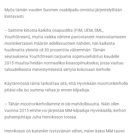
Myös tämän vuoden Suomen osakilpailu onnistui järjestelyiltään
loistavasti.
– Saimme kiitosta kaikilta osapuolilta (FIM, UEM, SML,
YouthStream), mutta vaikka olimme panostaneet mainostamiseen
moninkertaisen määrän edellisvuoteen nähden, niin kaikesta
huolimatta yleisöä oli 30 prosenttia vähemmän. Tämän
seurauksena YouthStream tarjoama sopimusehdotus kaudelle
2015 muuttui heidän normaaliksi kisasopimukseksi, jossa vastuu
taloudellisesta menestymisestä siirtyisi kokonaan kerholle.
Käytännössä tämä tarkoittaa sitä, että Hyvinkään moottorikerholla
pitäisi olla iso summa rahaa jo ennen kilpailuja.
– Tähän moottorikerhollamme ei ole mahdollisuutta. Näin ollen
vuonna 2015 emme voi järjestää MM-kilpailuja Hyvinkäällä, kerhon
puheenjohtaja Juha Henriksson toteaa.
Henriksson on kuitenkin tyytyväinen siihen, miten kaksi MM-tason