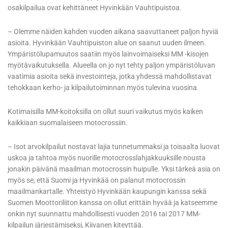
osakilpailua ovat kehittäneet Hyvinkään Vauhtipuistoa.
– Olemme näiden kahden vuoden aikana saavuttaneet paljon hyviä
asioita. Hyvinkään Vauhtipuiston alue on saanut uuden ilmeen.
Ympäristölupamuutos saatiin myös lainvoimaiseksi MM -kisojen
myötävaikutuksella. Alueella on jo nyt tehty paljon ympäristöluvan
vaatimia asioita sekä investointeja, jotka yhdessä mahdollistavat
tehokkaan kerho- ja kilpailutoiminnan myös tulevina vuosina.
Kotimaisilla MM-koitoksilla on ollut suuri vaikutus myös kaiken
kaikkiaan suomalaiseen motocrossiin.
– Isot arvokilpailut nostavat lajia tunnetummaksi ja toisaalta luovat
uskoa ja tahtoa myös nuorille motocrosslahjakkuuksille nousta
jonakin päivänä maailman motocrossin huipulle. Yksi tärkeä asia on
myös se, että Suomi ja Hyvinkää on palanut motocrossin
maailmankartalle. Yhteistyö Hyvinkään kaupungin kanssa sekä
Suomen Moottoriliiton kanssa on ollut erittäin hyvää ja katseemme
onkin nyt suunnattu mahdollisesti vuoden 2016 tai 2017 MM-
kilpailun järjestämiseksi, Kiivanen kiteyttää.