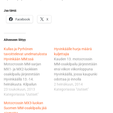
Jaa tämä:
Facebook
X
Aiheeseen liittyy
Kullas ja Pyrhönen
Hyvinkäälle hurja määrä
tavoittelevat unelmatulosta
kuljettajia
Hyvinkään MM:ssä
Kauden 13. motocrossin
Motocrossin MM-sarjan
MM-osakilpailu järjestetään
MX1- ja MX2-luokkien
ensi viikon viikonloppuna
osakilpailu järjestetään
Hyvinkäällä, jossa kaupunki
Hyvinkäällä 13.-14.
odottaa jo innolla
heinäkuuta. Kilpailun
kansainvälisen sirkuksen
2 heinäkuun, 2014
järjestäjänä toimii Suomen
23 toukokuun, 2013
saapumista. Kilpailuun on
Kategoriassa "Uutiset"
Moottoriliitto ry ja Hyvinkään
Kategoriassa "Uutiset"
ilmoittautunut kuuteen eri
Moottorikerho ry. Kimi
luokkaan yhteensä noin 250
Motocrossin MX3-luokan
Räikkösen omistaman
kuljettajaa. - Meidän tulee
Suomen MM-osakilpailu jää
Ice1Racing-tiimin
tehdä katsojille elämys,