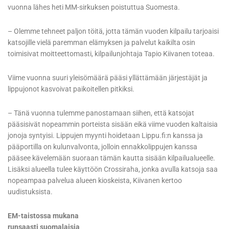
vuonna lähes heti MM-sirkuksen poistuttua Suomesta.
– Olemme tehneet paljon töitä, jotta tämän vuoden kilpailu tarjoaisi
katsojille vielä paremman elämyksen ja palvelut kaikilta osin
toimisivat moitteettomasti, kilpailunjohtaja Tapio Kiivanen toteaa.
Viime vuonna suuri yleisömäärä pääsi yllättämään järjestäjät ja
lippujonot kasvoivat paikoitellen pitkiksi.
– Tänä vuonna tulemme panostamaan siihen, että katsojat
pääsisivät nopeammin porteista sisään eikä viime vuoden kaltaisia
jonoja syntyisi. Lippujen myynti hoidetaan Lippu.fi:n kanssa ja
pääportilla on kulunvalvonta, jolloin ennakkolippujen kanssa
pääsee kävelemään suoraan tämän kautta sisään kilpailualueelle.
Lisäksi alueella tulee käyttöön Crossiraha, jonka avulla katsoja saa
nopeampaa palvelua alueen kioskeista, Kiivanen kertoo
uudistuksista.
EM-taistossa mukana
runsaasti suomalaisia