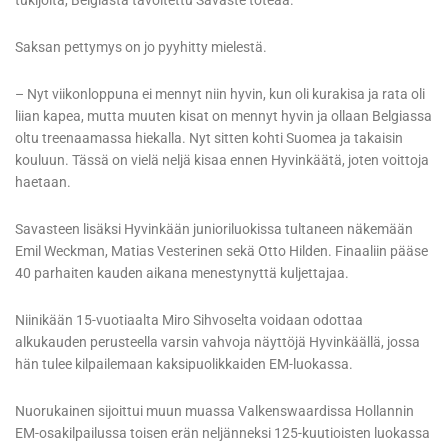
tukijoita, Belgiasta tavoitettu Savaste toteaa.
Saksan pettymys on jo pyyhitty mielestä.
– Nyt viikonloppuna ei mennyt niin hyvin, kun oli kurakisa ja rata oli
liian kapea, mutta muuten kisat on mennyt hyvin ja ollaan Belgiassa
oltu treenaamassa hiekalla. Nyt sitten kohti Suomea ja takaisin
kouluun. Tässä on vielä neljä kisaa ennen Hyvinkäätä, joten voittoja
haetaan.
Savasteen lisäksi Hyvinkään junioriluokissa tultaneen näkemään
Emil Weckman, Matias Vesterinen sekä Otto Hilden. Finaaliin pääse
40 parhaiten kauden aikana menestynyttä kuljettajaa.
Niinikään 15-vuotiaalta Miro Sihvoselta voidaan odottaa
alkukauden perusteella varsin vahvoja näyttöjä Hyvinkäällä, jossa
hän tulee kilpailemaan kaksipuolikkaiden EM-luokassa.
Nuorukainen sijoittui muun muassa Valkenswaardissa Hollannin
EM-osakilpailussa toisen erän neljänneksi 125-kuutioisten luokassa