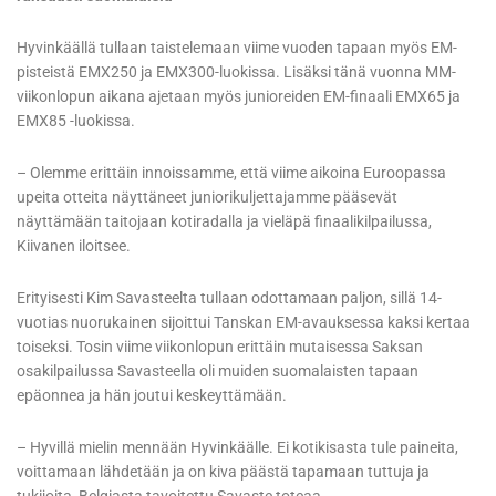
Hyvinkäällä tullaan taistelemaan viime vuoden tapaan myös EM-
pisteistä EMX250 ja EMX300-luokissa. Lisäksi tänä vuonna MM-
viikonlopun aikana ajetaan myös junioreiden EM-finaali EMX65 ja
EMX85 -luokissa.
– Olemme erittäin innoissamme, että viime aikoina Euroopassa
upeita otteita näyttäneet juniorikuljettajamme pääsevät
näyttämään taitojaan kotiradalla ja vieläpä finaalikilpailussa,
Kiivanen iloitsee.
Erityisesti Kim Savasteelta tullaan odottamaan paljon, sillä 14-
vuotias nuorukainen sijoittui Tanskan EM-avauksessa kaksi kertaa
toiseksi. Tosin viime viikonlopun erittäin mutaisessa Saksan
osakilpailussa Savasteella oli muiden suomalaisten tapaan
epäonnea ja hän joutui keskeyttämään.
– Hyvillä mielin mennään Hyvinkäälle. Ei kotikisasta tule paineita,
voittamaan lähdetään ja on kiva päästä tapamaan tuttuja ja