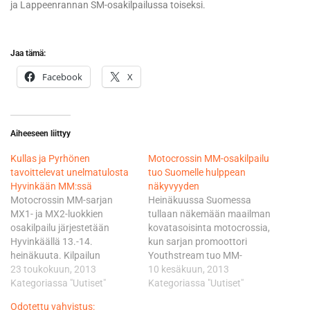
ja Lappeenrannan SM-osakilpailussa toiseksi.
Jaa tämä:
Facebook
X
Aiheeseen liittyy
Kullas ja Pyrhönen
Motocrossin MM-osakilpailu
tavoittelevat unelmatulosta
tuo Suomelle hulppean
Hyvinkään MM:ssä
näkyvyyden
Motocrossin MM-sarjan
Heinäkuussa Suomessa
MX1- ja MX2-luokkien
tullaan näkemään maailman
osakilpailu järjestetään
kovatasoisinta motocrossia,
Hyvinkäällä 13.-14.
kun sarjan promoottori
heinäkuuta. Kilpailun
Youthstream tuo MM-
järjestäjänä toimii Suomen
23 toukokuun, 2013
sirkuksensa Hyvinkäälle.
10 kesäkuun, 2013
Moottoriliitto ry ja Hyvinkään
Kategoriassa "Uutiset"
MM-sarjan MX1- ja MX2-
Kategoriassa "Uutiset"
Moottorikerho ry. Kimi
luokkien osakilpailu on
Odotettu vahvistus: