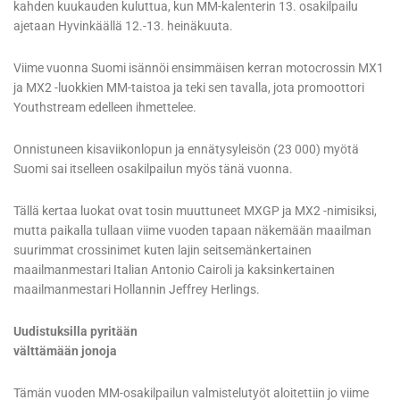
kahden kuukauden kuluttua, kun MM-kalenterin 13. osakilpailu
ajetaan Hyvinkäällä 12.-13. heinäkuuta.
Viime vuonna Suomi isännöi ensimmäisen kerran motocrossin MX1
ja MX2 -luokkien MM-taistoa ja teki sen tavalla, jota promoottori
Youthstream edelleen ihmettelee.
Onnistuneen kisaviikonlopun ja ennätysyleisön (23 000) myötä
Suomi sai itselleen osakilpailun myös tänä vuonna.
Tällä kertaa luokat ovat tosin muuttuneet MXGP ja MX2 -nimisiksi,
mutta paikalla tullaan viime vuoden tapaan näkemään maailman
suurimmat crossinimet kuten lajin seitsemänkertainen
maailmanmestari Italian Antonio Cairoli ja kaksinkertainen
maailmanmestari Hollannin Jeffrey Herlings.
Uudistuksilla pyritään
välttämään jonoja
Tämän vuoden MM-osakilpailun valmistelutyöt aloitettiin jo viime