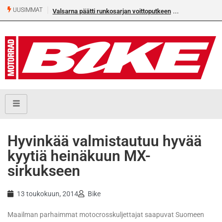
UUSIMMAT
Valsarna päätti runkosarjan voittoputkeen
Älä missaa täm
numeroa!
Hyvinkää valmistautuu hyvää
kyytiä heinäkuun MX-
sirkukseen
13 toukokuun, 2014
Bike
Maailman parhaimmat motocrosskuljettajat saapuvat Suomeen