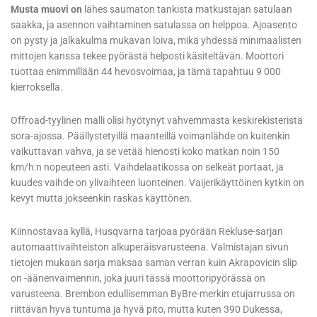
Musta muovi on
lähes saumaton tankista matkustajan satulaan
saakka, ja asennon vaihtaminen satulassa on helppoa. Ajoasento
on pysty ja jalkakulma mukavan loiva, mikä yhdessä minimaalisten
mittojen kanssa tekee pyörästä helposti käsiteltävän. Moottori
tuottaa enimmillään 44 hevosvoimaa, ja tämä tapahtuu 9 000
kierroksella.
Offroad-tyylinen malli olisi hyötynyt vahvemmasta keskirekisteristä
sora-ajossa. Päällystetyillä maanteillä voimanlähde on kuitenkin
vaikuttavan vahva, ja se vetää hienosti koko matkan noin 150
km/h:n nopeuteen asti. Vaihdelaatikossa on selkeät portaat, ja
kuudes vaihde on ylivaihteen luonteinen. Vaijerikäyttöinen kytkin on
kevyt mutta jokseenkin raskas käyttönen.
Kiinnostavaa kyllä, Husqvarna tarjoaa pyörään Rekluse-sarjan
automaattivaihteiston alkuperäisvarusteena. Valmistajan sivun
tietojen mukaan sarja maksaa saman verran kuin Akrapovicin slip
on -äänenvaimennin, joka juuri tässä moottoripyörässä on
varusteena. Brembon edullisemman ByBre-merkin etujarrussa on
riittävän hyvä tuntuma ja hyvä pito, mutta kuten 390 Dukessa,