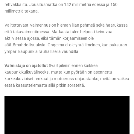
rehvakkailta. Jousitusmatka on 142 millimetriä edessä ja 150
millimetriä takana.
Valitettavasti vaimennus on hieman liian pehmeä sekä haarukassa
että takavaimentimessa. Matkasta tulee helposti keinuvaa
aktiivisessa ajossa, eikä tämän korjaamiseen ole
säätömahdollisuuksia. Ongelma ei ole yhtä ilmeinen, kun puksutan
ympäri kaupunkia rauhallisella vauhdilla.
Valmistaja on ajatellut
Svartpilenin ennen kaikkea
kaupunkikulkuvälineeksi, mutta kun pyörään on asennettu
karkeakuvioiset renkaat ja motocross-ohjaustanko, meitä on vaikea
estää kaasuttelemasta sillä pitkin sorateitä.