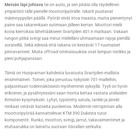
Metsän läpi johtava
tie on autio, ja sen pitäisi olla täydellinen
ympäristö tälle pienelle moottoripyörälle. Iskarit joustavat
mäennyppylän päällä. Pyörät eivät irtoa maasta, mutta pienentynyt
paine saa takarenkaan sutimaan jälleen kerran. Moottori mielii
kovia kierroksia lähettääkseen Svartpilen 401:n matkaan. Vakaan
rungon pitkä svingi saa minut mielelläni uhmaamaan rajoja pienillä
sorateillä. Sekä edessä että takana on kestävät 17-tuumaiset
pinnavanteet. Muita offroad-ominaisuuksia ovat lampun ristikko ja
pieni pohjapanssari.
Tämä on Husqvarnan kahdesta luvatusta Svartpilen-mallista
ensimmäinen. Toinen, joka perustuu nykyisiin 701-malleihin,
paljastetaan todennäköisesti myöhemmin syksyllä. Tyyli on hyvin
erikoinen, ja pysähtyessäni saan monta kertaa vastata uteliaiden
ihmisten kysymyksiin. Lyhyt, typistetty satula, tankki ja järeät
renkaat vetävät katseita puoleensa. Modernin retropinnan alla
moottoripyörää kannattelevat KTM 390 Dukesta tutut
komponentit. Runko, moottori, svingi, jarrut, takavaimentimet ja
etuhaarukka on lainattu suoraan Itävallan-serkulta.