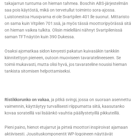
takajarrun tuntuma on hieman tahmea. Boschin ABS-järjestelmän
saa pois käytöstä, mikä on tervetullut toiminto sora-ajossa.
Luistonestoa Husqvarna ei ole Svartpilen 401:lle suonut. Mittaristo
on sama kuin Vitpilen 701:ssä, ja myös tässä moottoripyörässä sitä
on hieman vaikea tulkita. Olisin mielelläni nähnyt Svartpilenissä
saman TFT-näytön kuin 390 Dukessa.
Osaksi ajomatkaa sidon kevyesti pakatun kuivasäkin tankkiin
kiinnitettyyn pieneen, outoon muoviseen tavaratelineeseen. Se
toimii mukavasti, mutta olisi hyvä, jos tavarateline nousisi hieman
tankista sitomisen helpottamiseksi.
Ristikkorunko on vakaa
, ja pitkä svingi, jossa on suoraan asennettu
vaimennin, käyttäytyy turvallisesti riippumatta siitä, kaasutanko
kovaa sorateillä vai lisäänkö vauhtia päällystetyillä pikkuteillä.
Pieni paino, hienot etujarrut ja pirteä moottori inspiroivat ajamaan
aktiivisesti. Jousituskomponentit WP-logoineen näyttävät