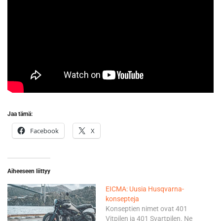
Jaa tämä:
Facebook
X
Aiheeseen liittyy
EICMA: Uusia Husqvarna-
konsepteja
Konseptien nimet ovat 401
Vitpilen ja 401 Svartpilen. Ne