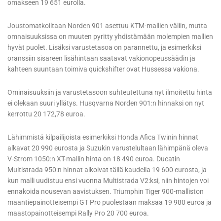
omakseen 19 651 eurolla.
Joustomatkoiltaan Norden 901 asettuu KTM-mallien väliin, mutta
omnaisuuksissa on muuten pyritty yhdistämään molempien mallien
hyvät puolet. Lisäksi varustetasoa on parannettu, ja esimerkiksi
oranssiin sisareen lisähintaan saatavat vakionopeussäädin ja
kahteen suuntaan toimiva quickshifter ovat Hussessa vakiona.
Ominaisuuksiin ja varustetasoon suhteutettuna nyt ilmoitettu hinta
ei olekaan suuri yllätys. Husqvarna Norden 901:n hinnaksi on nyt
kerrottu 20 172,78 euroa.
Lähimmistä kilpailijoista esimerkiksi Honda Afica Twinin hinnat
alkavat 20 990 eurosta ja Suzukin varustelultaan lähimpänä oleva
V-Strom 1050:n XT-mallin hinta on 18 490 euroa. Ducatin
Multistrada 950:n hinnat alkoivat tällä kaudella 19 600 eurosta, ja
kun malli uudistuu ensi vuonna Multistrada V2:ksi, niin hintojen voi
ennakoida nousevan aavistuksen. Triumphin Tiger 900-malliston
maantiepainotteisempi GT Pro puolestaan maksaa 19 980 euroa ja
maastopainotteisempi Rally Pro 20 700 euroa.