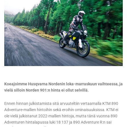
Koeajoimme Husqvarna Nordenin loka-marraskuun vaihteessa, ja
vielä silloin Norden 901:n hinta ei ollut selvillä.
Ennen hinnan julkistamista sitä arvuuteltiin vertaamalla KTM 890
Adventure-mallien hintoihin sekä eroihin ominaisuuksissa. KTM ei
ole vielä julkistanut 2022-mallien hintoja, mutta tänä vuonna 890
Adventuren hintalapussa luki 18 137 ja 890 Adventure R:n sai