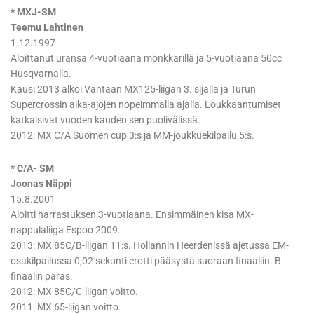
* MXJ-SM
Teemu Lahtinen
1.12.1997
Aloittanut uransa 4-vuotiaana mönkkärillä ja 5-vuotiaana 50cc
Husqvarnalla.
Kausi 2013 alkoi Vantaan MX125-liigan 3. sijalla ja Turun
Supercrossin aika-ajojen nopeimmalla ajalla. Loukkaantumiset
katkaisivat vuoden kauden sen puolivälissä.
2012: MX C/A Suomen cup 3:s ja MM-joukkuekilpailu 5:s.
* C/A- SM
Joonas Näppi
15.8.2001
Aloitti harrastuksen 3-vuotiaana. Ensimmäinen kisa MX-
nappulaliiga Espoo 2009.
2013: MX 85C/B-liigan 11:s. Hollannin Heerdenissä ajetussa EM-
osakilpailussa 0,02 sekunti erotti pääsystä suoraan finaaliin. B-
finaalin paras.
2012: MX 85C/C-liigan voitto.
2011: MX 65-liigan voitto.