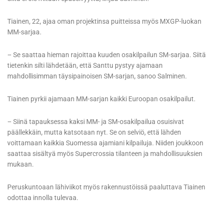
Tiainen, 22, ajaa oman projektinsa puitteissa myös MXGP-luokan
MM-sarjaa.
– Se saattaa hieman rajoittaa kuuden osakilpailun SM-sarjaa. Siitä
tietenkin silti lähdetään, että Santtu pystyy ajamaan
mahdollisimman täysipainoisen SM-sarjan, sanoo Salminen.
Tiainen pyrkii ajamaan MM-sarjan kaikki Euroopan osakilpailut.
– Siinä tapauksessa kaksi MM- ja SM-osakilpailua osuisivat
päällekkäin, mutta katsotaan nyt. Se on selviö, että lähden
voittamaan kaikkia Suomessa ajamiani kilpailuja. Niiden joukkoon
saattaa sisältyä myös Supercrossia tilanteen ja mahdollisuuksien
mukaan.
Peruskuntoaan lähiviikot myös rakennustöissä paaluttava Tiainen
odottaa innolla tulevaa.