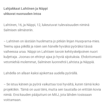
Lahjakkaat Lahtinen ja Näppi
uhkuvat nuoruuden intoa
Lahtinen, 16, ja Näppi, 12, lukeutuvat tulevaisuuden niminä
Salmisen silmäteriin.
– Lahtinen on iästään huolimatta jo pitkän linjan Husqvarna-mies.
Teemu ajaa piikillä ja näen sen hänelle hyväksi pyöräksi tässä
vaiheessa uraa. Näppi on Lahtisen tavoin kehityskelpoinen nuori
kuljettaja. Joonas on ehtinyt ajaa jo hyviä sijoituksia. Ehdottomasti
vetomiehiä molemmat, Salminen luonnehtii Lahtista ja Näppiä.
Lahdella on allaan kaksi ajokertaa uudella pyörällä.
– Se istuu käteen ja pyörä vaikuttaa tosi hyvältä, kuten tämä koko
projektikin. Tämä on uusi tiimi, mutta sen taustalla on erittäin kovia
nimiä. Ensi kauden pääjuttuni on MXJ, jota lähden tosissaan
voittamaan.