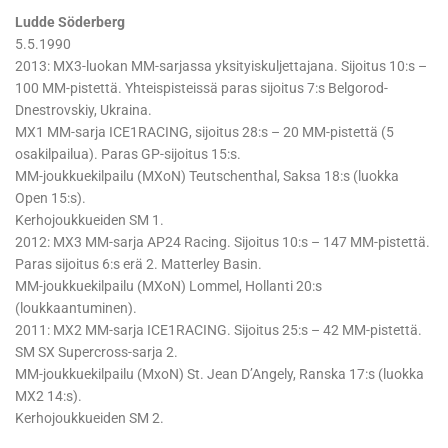
Ludde Söderberg
5.5.1990
2013: MX3-luokan MM-sarjassa yksityiskuljettajana. Sijoitus 10:s –
100 MM-pistettä. Yhteispisteissä paras sijoitus 7:s Belgorod-
Dnestrovskiy, Ukraina.
MX1 MM-sarja ICE1RACING, sijoitus 28:s – 20 MM-pistettä (5
osakilpailua). Paras GP-sijoitus 15:s.
MM-joukkuekilpailu (MXoN) Teutschenthal, Saksa 18:s (luokka
Open 15:s).
Kerhojoukkueiden SM 1.
2012: MX3 MM-sarja AP24 Racing. Sijoitus 10:s – 147 MM-pistettä.
Paras sijoitus 6:s erä 2. Matterley Basin.
MM-joukkuekilpailu (MXoN) Lommel, Hollanti 20:s
(loukkaantuminen).
2011: MX2 MM-sarja ICE1RACING. Sijoitus 25:s – 42 MM-pistettä.
SM SX Supercross-sarja 2.
MM-joukkuekilpailu (MxoN) St. Jean D’Angely, Ranska 17:s (luokka
MX2 14:s).
Kerhojoukkueiden SM 2.