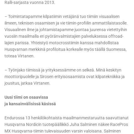
Ralli-sarjasta vuonna 2013.
– Toimintatapamme kilpatiimin vetäjänä tuo tiimiin visuaalisen
ilmeen, teknisen osaamisen ja vie tiimin-profiilin ammattilaistasolle.
Visuaalinen ilme ja johtamistapamme juontaa juurensa vietettyihin
vuosiin maailmalla eri pyöränvalmistajien palveluksessa offroad-
lajien parissa. Yhteistyö motocrosstiimin kanssa mahdollistaa
Husqvarnan merkkinä profiloitua korkealle myös täällä Suomessa,
toteaa Virtanen.
– Työnjako tiimissä ja yrityksessämme on selkeä. Minä keskityn
moottoripuolelle ja Sirosen erityisosaamista ovat kilpatekniikka ja
jousitus, jatkaa Virtanen.
Uusi tiimi on osaavissa
ja kansainvälisissä käsissä
Endurossa 13 henkilökohtaista maailmanmestaruutta saavuttanut
Husqvarna Nordicin tuotepäällikkö Juha Salminen näkee RacePros
MX Husqvarna-tiimin tulevaisuuden varsin valoisana. Salminen