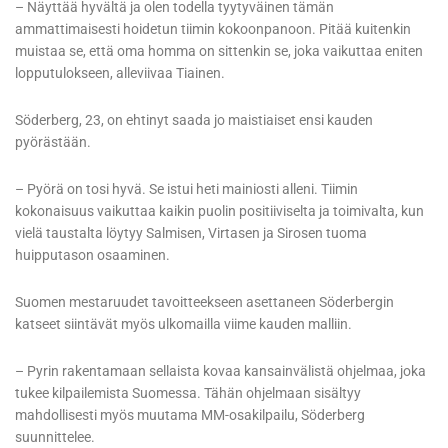
– Näyttää hyvältä ja olen todella tyytyväinen tämän
ammattimaisesti hoidetun tiimin kokoonpanoon. Pitää kuitenkin
muistaa se, että oma homma on sittenkin se, joka vaikuttaa eniten
lopputulokseen, alleviivaa Tiainen.
Söderberg, 23, on ehtinyt saada jo maistiaiset ensi kauden
pyörästään.
– Pyörä on tosi hyvä. Se istui heti mainiosti alleni. Tiimin
kokonaisuus vaikuttaa kaikin puolin positiiviselta ja toimivalta, kun
vielä taustalta löytyy Salmisen, Virtasen ja Sirosen tuoma
huipputason osaaminen.
Suomen mestaruudet tavoitteekseen asettaneen Söderbergin
katseet siintävät myös ulkomailla viime kauden malliin.
– Pyrin rakentamaan sellaista kovaa kansainvälistä ohjelmaa, joka
tukee kilpailemista Suomessa. Tähän ohjelmaan sisältyy
mahdollisesti myös muutama MM-osakilpailu, Söderberg
suunnittelee.