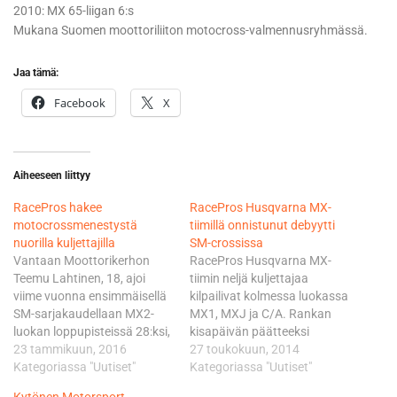
2010: MX 65-liigan 6:s
Mukana Suomen moottoriliiton motocross-valmennusryhmässä.
Jaa tämä:
Facebook
X
Aiheeseen liittyy
RacePros hakee
RacePros Husqvarna MX-
motocrossmenestystä
tiimillä onnistunut debyytti
nuorilla kuljettajilla
SM-crossissa
Vantaan Moottorikerhon
RacePros Husqvarna MX-
Teemu Lahtinen, 18, ajoi
tiimin neljä kuljettajaa
viime vuonna ensimmäisellä
kilpailivat kolmessa luokassa
SM-sarjakaudellaan MX2-
MX1, MXJ ja C/A. Rankan
luokan loppupisteissä 28:ksi,
kisapäivän päätteeksi
kansallisen MX-liigan 125-
23 tammikuun, 2016
jokainen keräsi vakuuttavan
27 toukokuun, 2014
luokassa pronssille ja
Kategoriassa "Uutiset"
pistepotin vaikka
Kategoriassa "Uutiset"
kerhojoukkueiden Suomen
parannettavaakin vielä jäi.