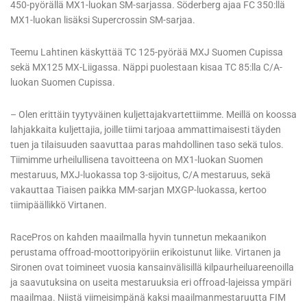
450-pyörällä MX1-luokan SM-sarjassa. Söderberg ajaa FC 350:llä
MX1-luokan lisäksi Supercrossin SM-sarjaa.
Teemu Lahtinen käskyttää TC 125-pyörää MXJ Suomen Cupissa
sekä MX125 MX-Liigassa. Näppi puolestaan kisaa TC 85:lla C/A-
luokan Suomen Cupissa.
– Olen erittäin tyytyväinen kuljettajakvartettiimme. Meillä on koossa
lahjakkaita kuljettajia, joille tiimi tarjoaa ammattimaisesti täyden
tuen ja tilaisuuden saavuttaa paras mahdollinen taso sekä tulos.
Tiimimme urheilullisena tavoitteena on MX1-luokan Suomen
mestaruus, MXJ-luokassa top 3-sijoitus, C/A mestaruus, sekä
vakauttaa Tiaisen paikka MM-sarjan MXGP-luokassa, kertoo
tiimipäällikkö Virtanen.
RacePros on kahden maailmalla hyvin tunnetun mekaanikon
perustama offroad-moottoripyöriin erikoistunut liike. Virtanen ja
Sironen ovat toimineet vuosia kansainvälisillä kilpaurheiluareenoilla
ja saavutuksina on useita mestaruuksia eri offroad-lajeissa ympäri
maailmaa. Niistä viimeisimpänä kaksi maailmanmestaruutta FIM