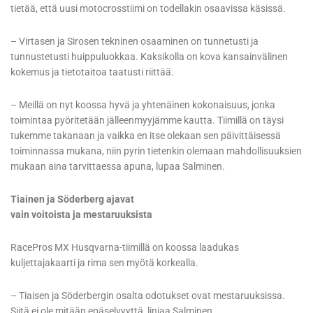
tietää, että uusi motocrosstiimi on todellakin osaavissa käsissä.
– Virtasen ja Sirosen tekninen osaaminen on tunnetusti ja
tunnustetusti huippuluokkaa. Kaksikolla on kova kansainvälinen
kokemus ja tietotaitoa taatusti riittää.
– Meillä on nyt koossa hyvä ja yhtenäinen kokonaisuus, jonka
toimintaa pyöritetään jälleenmyyjämme kautta. Tiimillä on täysi
tukemme takanaan ja vaikka en itse olekaan sen päivittäisessä
toiminnassa mukana, niin pyrin tietenkin olemaan mahdollisuuksien
mukaan aina tarvittaessa apuna, lupaa Salminen.
Tiainen ja Söderberg ajavat
vain voitoista ja mestaruuksista
RacePros MX Husqvarna-tiimillä on koossa laadukas
kuljettajakaarti ja rima sen myötä korkealla.
– Tiaisen ja Söderbergin osalta odotukset ovat mestaruuksissa.
Siitä ei ole mitään epäselvyyttä, linjaa Salminen.