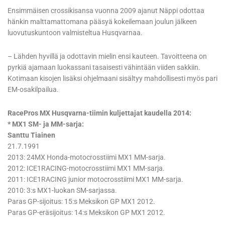
Ensimmäisen crossikisansa vuonna 2009 ajanut Näppi odottaa
hänkin malttamattomana pääsyä kokeilemaan joulun jälkeen
luovutuskuntoon valmisteltua Husqvarnaa.
– Lähden hyvillä ja odottavin mielin ensi kauteen. Tavoitteena on
pyrkiä ajamaan luokassani tasaisesti vähintään viiden sakkiin.
Kotimaan kisojen lisäksi ohjelmaani sisältyy mahdollisesti myös pari
EM-osakilpailua.
RacePros MX Husqvarna-tiimin kuljettajat kaudella 2014:
* MX1 SM- ja MM-sarja:
Santtu Tiainen
21.7.1991
2013: 24MX Honda-motocrosstiimi MX1 MM-sarja.
2012: ICE1RACING-motocrosstiimi MX1 MM-sarja.
2011: ICE1RACING junior motocrosstiimi MX1 MM-sarja.
2010: 3:s MX1-luokan SM-sarjassa.
Paras GP-sijoitus: 15:s Meksikon GP MX1 2012.
Paras GP-eräsijoitus: 14:s Meksikon GP MX1 2012.