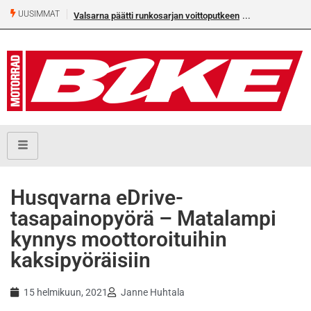
UUSIMMAT
Valsarna päätti runkosarjan voittoputkeen
Älä missaa täm
numeroa!
Husqvarna eDrive-
tasapainopyörä – Matalampi
kynnys moottoroituihin
kaksipyöräisiin
15 helmikuun, 2021
Janne Huhtala