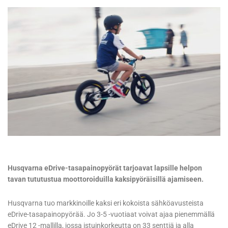
Husqvarna eDrive-tasapainopyörät tarjoavat lapsille helpon
tavan tututustua moottoroiduilla kaksipyöräisillä ajamiseen.
Husqvarna tuo markkinoille kaksi eri kokoista sähköavusteista
eDrive-tasapainopyörää. Jo 3-5 -vuotiaat voivat ajaa pienemmällä
eDrive 12 -mallilla, jossa istuinkorkeutta on 33 senttiä ja alla