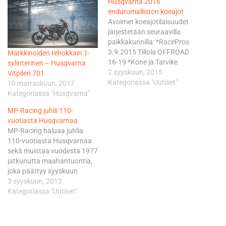
Husqvarna 2016
enduromalliston koeajot
Avoimet koeajotilaisuudet
järjestetään seuraavilla
paikkakunnilla: *RacePros
3.9.2015 Tillola OFFROAD
Markkinoiden tehokkain 1-
16-19 *Kone ja Tarvike
sylinterinen – Husqvarna
M.Leppänen 8.9.2015 Uuron
2 syyskuun, 2015
Vitpilen 701
MX-rata 15-18 *Kone ja
Kategoriassa "Uutiset"
10 marraskuun, 2017
Tarvike M.Leppänen
Kategoriassa "Husqvarna"
9.9.2015 Heinjoki, Kuopio
MP-Racing juhlii 110-
15-18 *Takatalo Oy
vuotiasta Husqvarnaa
16.9.2015 Raisio 15-18
MP-Racing haluaa juhlia
*R.M. Heino Oy 19.9.2015
110-vuotiasta Husqvarnaa
Kuru Enduro 10-16 *R.M.
sekä muistaa vuodesta 1977
Heino Oy 10.10.2015 Espoo
jatkunutta maahantuontia,
Kolmperä 12-15 Koeajossa
joka päättyy syyskuun
mukana paikallinen
lopussa. Lauantaina 14.
3 syyskuun, 2013
Husqvarna-jälleenmyyjä.
päivä syyskuuta järjestetään
Kategoriassa "Uutiset"
Lisätietoja…
Hyvinkäällä, monelle tutussa
Sahanmäenkadun
myymälässä kaikille avoimet