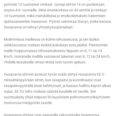
pyörivät 12-tuumaiset renkaat. Isompi eDrive 16 on puolestaan
sopiva 4-8 -vuotiaille. Siinä istuinkorkeus on 43 senttiä ja renkaat
16-tuumaiset, mikä mahdollistaa jo ensikosketuksen hakemisen
epätasaiseenkin maastoon. Pyörät valmistaa Stacyc, jonka kanssa
Husqvarna on tehnyt yhteistyösopimuksen.
Molemmissa malleissa on kolme tehoasetusta, ja sen lisäksi
sähköavustus voidaan kytkeä kokokaan pois päältä. Pienemmän
mallin huippunopeus tehoasetuksesta riippuen on 8, 11 tai 14
km/h. Isommalla mallilla vastaavat lukemat ovat 8, 12 tai 24 km/h.
Yhdellä latauksella virtaa riittää noin tunnin ajeluun.
Husqvarna eDrivet antavat hyvät eväät siirtyä Husqvarna EE 5 -
minisähköpyörään sitten, kun tasapaino ja koordinaatio ovat
tasapainopyörällä ensin kehittyneet, ja kaasun hallittu käyttö alkaa
sujua. EE 5:n teho voidaan säätää kuudelle eri tasolle. Sen
suorituskyky yltää helposti 50-kuutioisen polttomoottorikäyttöisen
motocross-minipyörän tasolle.
Husqvarna eDrivet ovat saatavilla valtuutetuilta Husqvarna-