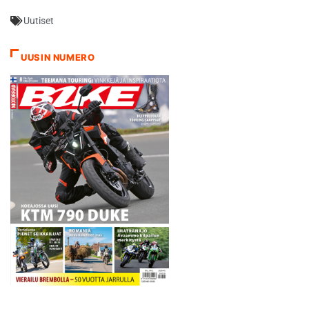
juhlat kello 10 - 16. Paikalla
Uutiset
juhlimassa ovat muun
muassa Heikki Mikkola, Juha
Salminen, Kari Tiainen,
UUSIN NUMERO
Petteri Silván ja Matti
Seistola. Juhlivilla
kuljettajilla…