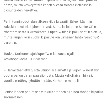
päivin, mutta keskeytettiin kärjen ollessa toisella kierroksella
olosuhteiden heikettyä.
Parin tunnin odottelun jälkeen kilpailu saatiin jälleen käyntiin
kaksikierroksiseksi lyhennettynä. Samalla iloitettiin Senior GP:n
lyhentämisestä 3 kierrokseen. SuperTwinien kilpailu saatiin ajettua,
mutta kurjan kelin vuoksi kilpailuviikon viimeinen lähtö, Senior GP,
peruttiin.
Tuukka Korhonen ajoi SuperTwin-luokassa sijalle 11
keskinopeudella 103,293 mph.
– Harmittaa tietysti, että Senior jäi ajamatta ja SuperTwineistäkin
odotin paljon parempaa sijoitusta. Mutta keli oli aivan hirveä,
vuorilla ei nähnyt yhtään mitään, Korhonen manaili.
Senior-lähdön perumisen vuoksi Korhonen oli ainoa tänään kilpaillut
suomalainen.