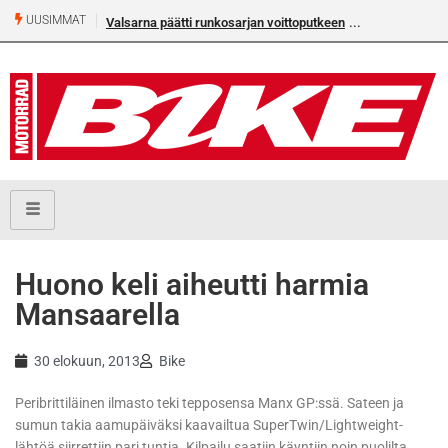
UUSIMMAT
Valsarna päätti runkosarjan voittoputkeen
Huono keli aiheutti harmia
Mansaarella
30 elokuun, 2013
Bike
Peribrittiläinen ilmasto teki tepposensa Manx GP:ssä. Sateen ja
sumun takia aamupäiväksi kaavailtua SuperTwin/Lightweight-
lähtöä siirrettiin pari tuntia. Kilpailu saatiin käyntiin noin puolilta