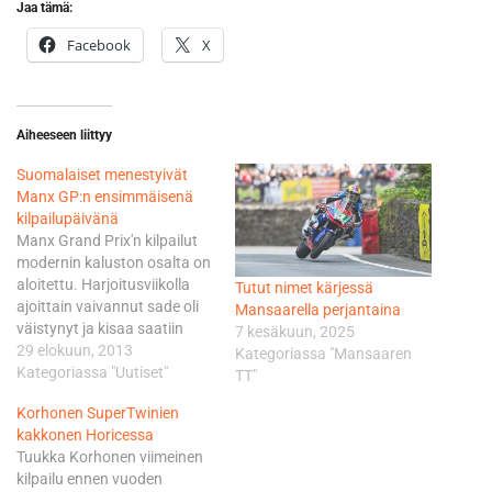
Jaa tämä:
Facebook
X
Aiheeseen liittyy
Suomalaiset menestyivät
Manx GP:n ensimmäisenä
kilpailupäivänä
Manx Grand Prix'n kilpailut
modernin kaluston osalta on
aloitettu. Harjoitusviikolla
Tutut nimet kärjessä
ajoittain vaivannut sade oli
Mansaarella perjantaina
väistynyt ja kisaa saatiin
7 kesäkuun, 2025
ajaa erinomaisissa
29 elokuun, 2013
Kategoriassa "Mansaaren
olosuhteissa. Suomalaisista
Kategoriassa "Uutiset"
TT"
kilpailuun osallistuvat
Korhonen SuperTwinien
Tuukka Korhonen, Tapio
kakkonen Horicessa
Mustonen ja Miitri Suhonen.
Tuukka Korhonen viimeinen
Tällä kaudella
kilpailu ennen vuoden
eurooppalaiseen