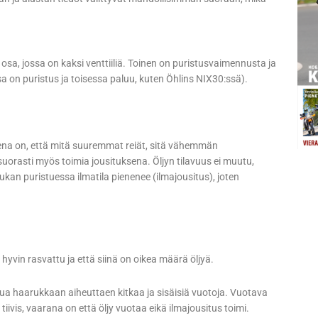
osa, jossa on kaksi venttiiliä. Toinen on puristusvaimennusta ja
a on puristus ja toisessa paluu, kuten Öhlins NIX30:ssä).
attena on, että mitä suuremmat reiät, sitä vähemmän
uorasti myös toimia jousituksena. Öljyn tilavuus ei muutu,
n puristuessa ilmatila pienenee (ilmajousitus), joten
hyvin rasvattu ja että siinä on oikea määrä öljyä.
eutua haarukkaan aiheuttaen kitkaa ja sisäisiä vuotoja. Vuotava
tiivis, vaarana on että öljy vuotaa eikä ilmajousitus toimi.