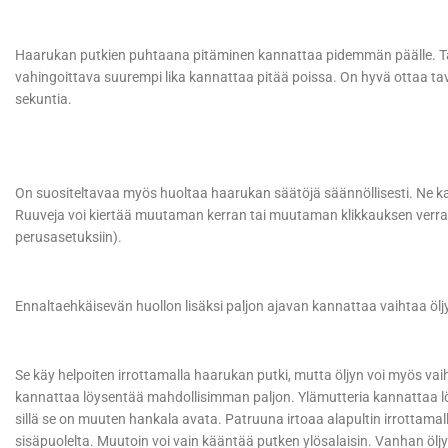
Haarukan putkien puhtaana pitäminen kannattaa pidemmän päälle. Tava
vahingoittava suurempi lika kannattaa pitää poissa. On hyvä ottaa tav
sekuntia.
On suositeltavaa myös huoltaa haarukan säätöjä säännöllisesti. Ne k
Ruuveja voi kiertää muutaman kerran tai muutaman klikkauksen verran
perusasetuksiin).
Ennaltaehkäisevän huollon lisäksi paljon ajavan kannattaa vaihtaa öl
Se käy helpoiten irrottamalla haarukan putki, mutta öljyn voi myös vai
kannattaa löysentää mahdollisimman paljon. Ylämutteria kannattaa l
sillä se on muuten hankala avata. Patruuna irtoaa alapultin irrottamalla
sisäpuolelta. Muutoin voi vain kääntää putken ylösalaisin. Vanhan öl