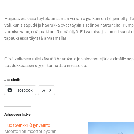
Huijausversiossa täytetään saman verran öljyä kuin on tyhjennetty. T
väli, kun sisäputki ja haarukka ovat täysin sisäänpainautuneita. Pum
varmistetaan, että putki on täynnä öljyä. Eri valmistajilla on eri suosi
tapauksessa täyttää arvaamalla!
Öljyä valitessa tulisi käyttää haarukalle ja vaimennusjärjestelmälle sopiv
Laadukkaaseen öljyyn kannattaa investoida.
Jaa tämä:
Facebook
X
Aiheeseen liittyy
Huoltovinkki: Öljynvaihto
Moottori on moottoripyörän