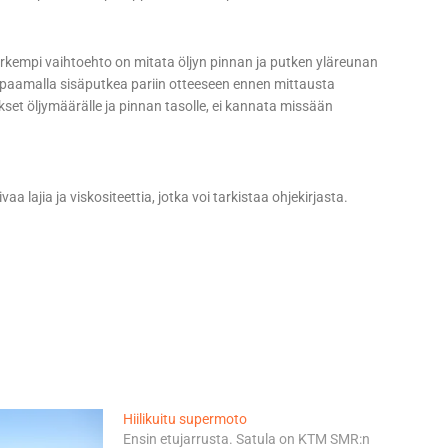
arkempi vaihtoehto on mitata öljyn pinnan ja putken yläreunan
ppaamalla sisäputkea pariin otteeseen ennen mittausta
tukset öljymäärälle ja pinnan tasolle, ei kannata missään
aa lajia ja viskositeettia, jotka voi tarkistaa ohjekirjasta.
Hiilikuitu supermoto
Ensin etujarrusta. Satula on KTM SMR:n