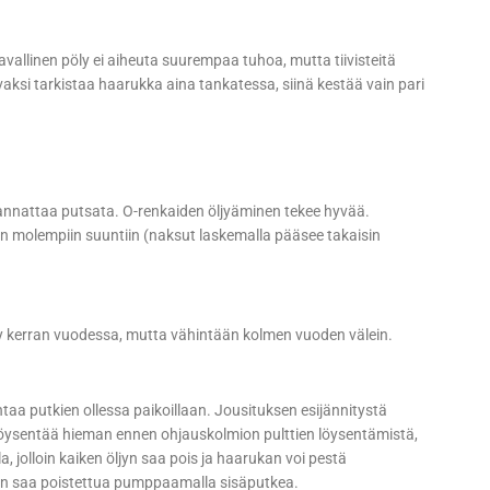
llinen pöly ei aiheuta suurempaa tuhoa, mutta tiivisteitä
aksi tarkistaa haarukka aina tankatessa, siinä kestää vain pari
annattaa putsata. O-renkaiden öljyäminen tekee hyvää.
 molempiin suuntiin (naksut laskemalla pääsee takaisin
jy kerran vuodessa, mutta vähintään kolmen vuoden välein.
htaa putkien ollessa paikoillaan. Jousituksen esijännitystä
öysentää hieman ennen ohjauskolmion pulttien löysentämistä,
, jolloin kaiken öljyn saa pois ja haarukan voi pestä
jyn saa poistettua pumppaamalla sisäputkea.