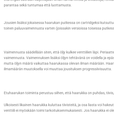
parantaa sekä tuntumaa että luottamusta.
Jousien lisäksi jokaisessa haarukan putkessa on cartridgeksi kutsuttu 
toinen paluuvaimennusta varten (joissakin versioissa toisessa putkess
Vaimennusta säädellään siten, että öljy kulkee venttiilien läpi. Peria
vaimennusta. Vaimennuksen lisäksi öljyn tehtävänä on voidella ja epäs
mutta öljyn määrä vaikuttaa haarukassa olevan ilman määrään. Haaruka
ilmamäärän muutoksella voi muuttaa jousituksen progressiivisuutta.
Etuhaarukan toiminta perustuu siihen, että haarukka on puhdas, tiivis, 
Ulkoisesti likainen haarukka kuluttaa tiivisteitä, ja osa liasta voi hak
venttiili ei myöskään toimi tarkoituksenmukaisesti. Jos haarukka ei ole 