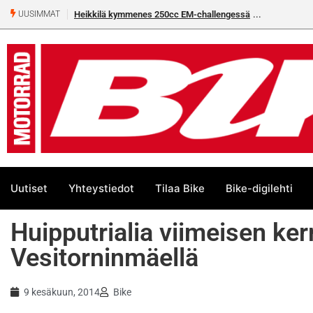
Heikkilä kymmenes 250cc EM-challengessä
Rantala flat
UUSIMMAT
Uutiset
Yhteystiedot
Tilaa Bike
Bike-digilehti
Huipputrialia viimeisen k
Vesitorninmäellä
9 kesäkuun, 2014
Bike