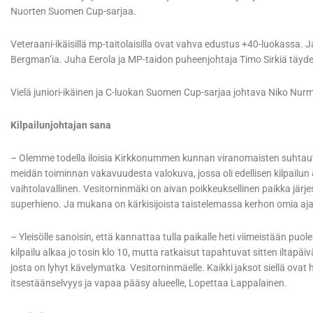
Nuorten Suomen Cup-sarjaa.
Veteraani-ikäisillä mp-taitolaisilla ovat vahva edustus +40-luokassa. 
Bergman’ia. Juha Eerola ja MP-taidon puheenjohtaja Timo Sirkiä täyde
Vielä juniori-ikäinen ja C-luokan Suomen Cup-sarjaa johtava Niko Nu
Kilpailunjohtajan sana
– Olemme todella iloisia Kirkkonummen kunnan viranomaisten suhtautu
meidän toiminnan vakavuudesta valokuva, jossa oli edellisen kilpailun 
vaihtolavallinen. Vesitorninmäki on aivan poikkeuksellinen paikka järje
superhieno. Ja mukana on kärkisijoista taistelemassa kerhon omia ajaj
– Yleisölle sanoisin, että kannattaa tulla paikalle heti viimeistään puol
kilpailu alkaa jo tosin klo 10, mutta ratkaisut tapahtuvat sitten iltapäi
josta on lyhyt kävelymatka Vesitorninmäelle. Kaikki jaksot siellä ovat hyv
itsestäänselvyys ja vapaa pääsy alueelle, Lopettaa Lappalainen.