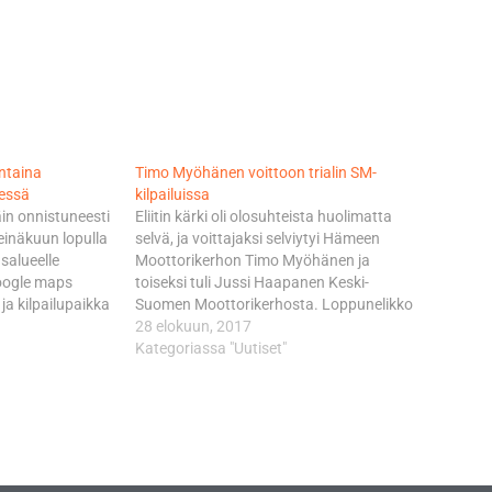
antaina
Timo Myöhänen voittoon trialin SM-
essä
kilpailuissa
äin onnistuneesti
Eliitin kärki oli olosuhteista huolimatta
einäkuun lopulla
selvä, ja voittajaksi selviytyi Hämeen
usalueelle
Moottorikerhon Timo Myöhänen ja
oogle maps
toiseksi tuli Jussi Haapanen Keski-
 ja kilpailupaikka
Suomen Moottorikerhosta. Loppunelikko
, 45, kauden
mahtuikin yhdeksän pisteen sisään ja
28 elokuun, 2017
väskylää
heistä parhaiten ajoi lopulta Henry
Kategoriassa "Uutiset"
n ajaa ehkä
Vierimaa, MP-Tait. A-luokan vei MP-
Kahden
Taidon Niko Nurmio, toiseksi tuli Mikko
panen johtaa
Mäkelä, JSMK ja kolmanneksi Leevi
n lopulla hän
Seppälä, HäMk. Sunnuntaina
Kirkkonummen…