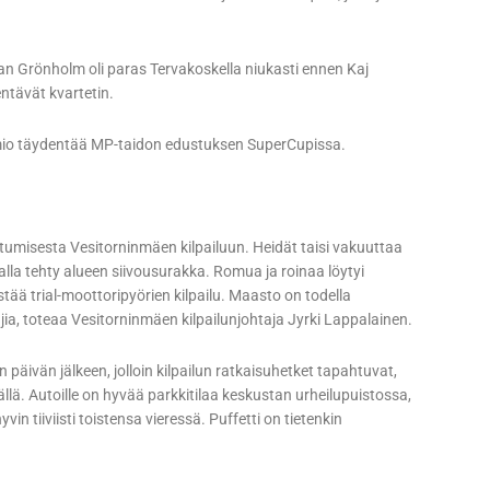
Jan Grönholm oli paras Tervakoskella niukasti ennen Kaj
ntävät kvartetin.
rmio täydentää MP-taidon edustuksen SuperCupissa.
misesta Vesitorninmäen kilpailuun. Heidät taisi vakuuttaa
alla tehty alueen siivousurakka. Romua ja roinaa löytyi
stää trial-moottoripyörien kilpailu. Maasto on todella
ia, toteaa Vesitorninmäen kilpailunjohtaja Jyrki Lappalainen.
en päivän jälkeen, jolloin kilpailun ratkaisuhetket tapahtuvat,
vällä. Autoille on hyvää parkkitilaa keskustan urheilupuistossa,
in tiiviisti toistensa vieressä. Puffetti on tietenkin