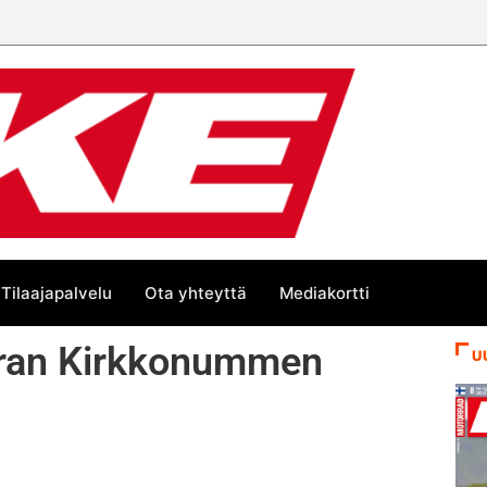
 trackin Euroopan Cupin mestari
Tilaajapalvelu
Ota yhteyttä
Mediakortti
erran Kirkkonummen
U