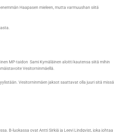
hkä enemmän Haapasen mieleen, mutta varmuushan siitä
jasta.
käinen MP-taidon Sami Kymäläinen aloitti kautensa siitä mihin
immäistavoite Vesitorninmäellä.
yylistään. Vesitorninmäen jaksot saattavat olla juuri sitä missä
sa. B-luokassa ovat Antti Sirkiä ja Leevi Lindqvist, joka johtaa