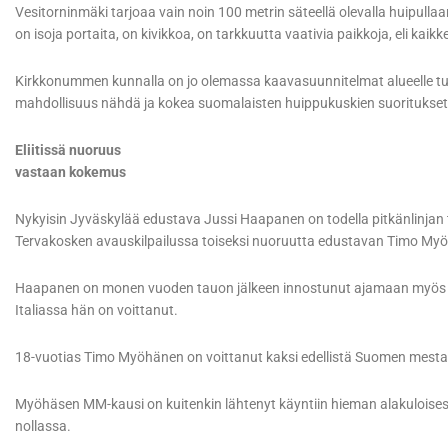
Vesitorninmäki tarjoaa vain noin 100 metrin säteellä olevalla huipullaa
on isoja portaita, on kivikkoa, on tarkkuutta vaativia paikkoja, eli kaikk
Kirkkonummen kunnalla on jo olemassa kaavasuunnitelmat alueelle tul
mahdollisuus nähdä ja kokea suomalaisten huippukuskien suoritukset
Eliitissä nuoruus
vastaan kokemus
Nykyisin Jyväskylää edustava Jussi Haapanen on todella pitkänlinjan 
Tervakosken avauskilpailussa toiseksi nuoruutta edustavan Timo Myö
Haapanen on monen vuoden tauon jälkeen innostunut ajamaan myös +
Italiassa hän on voittanut.
18-vuotias Timo Myöhänen on voittanut kaksi edellistä Suomen mesta
Myöhäsen MM-kausi on kuitenkin lähtenyt käyntiin hieman alakuloisest
nollassa.