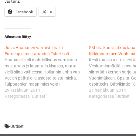
Jaa tämä:
Facebook
X
Aiheeseen liittyy
Jussi Haapanen varmisti trialin
SM-trialkausi jatkuu lau
Eurocupin mestaruuden Tshekissä
Kirkkonummen Vuohimä
Haapasella oli mahdollisuus varmistaa
Kesäkuussa ajettiin eritt
mestaruus jo lauantain kisassa, mutta
Vesitorninmäellä ja nyt h
vielä siinä vaiheessa Hollannin John van
siirrytään kerhon harjoit
Veelen päätti olla asiasta toista mieltä.
Vuohimäkeen. Gps tai G
Tulppaanien maan mies voitti
osoitteeksi Båtvikintie 18
suomalaisen pisteen erolla. Sunnuntaina
29 kesäkuun, 2014
on siinä. Jussi Haapanen
21 heinäkuun, 2014
oli sitten Haapasen vuoro juhlia -
Kategoriassa "Uutiset"
”yllättäjä” Veteraani, Jy
Kategoriassa "Uutiset"
odotetusti. Haapanen teki jälkimmäisenä
edustava Jussi Haapane
päivänä yhden viiden pisteen virheen,
uransa parasta kautta. 
mutta muun kisan hän hallitsi
osakilpailun jälkeen Haa
suvereenisti.…
SM-taulukkoa ja kesäkuu
Uutiset
varmisti…