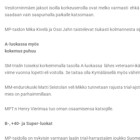
Vesitorninmäen jaksot isoilla korkeuseroilla ovat melko varmasti e
saadaan vain saapumalla paikalle katsomaan.
MP-taidon Mika Kivelä ja Ossi Jahn taistelevat tiukasti kolmannesta si
A-luokassa myös
kokemus puhuu
SM-trialin toiseksi korkeimmalla tasolla A-luokassa lähes veteraani-i
viime vuonna lopetti eli voitolla. Se taitaa olla Kymäläisellä myös väh
MM-endurokuski Matti Seistolan veli Mikko tunnetaan rajusta trial-ajot
mies on parhaimmillaan.
MPT:n Henry Vierimaa tuo oman osaamisensa katsojille.
B-, +40- ja Super-luokat
MP-taidolla on nykyisin varmaan laajin trial-harrastajien joukko Suomes