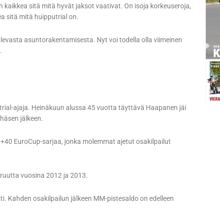
n kaikkea sitä mitä hyvät jaksot vaativat. On isoja korkeuseroja,
ea sitä mitä huipputrial on.
evasta asuntorakentamisesta. Nyt voi todella olla viimeinen
.
trial-ajaja. Heinäkuun alussa 45 vuotta täyttävä Haapanen jäi
häsen jälkeen.
40 EuroCup-sarjaa, jonka molemmat ajetut osakilpailut
ruutta vuosina 2012 ja 2013.
i. Kahden osakilpailun jälkeen MM-pistesaldo on edelleen