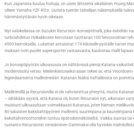
Kun Japanista kuuluu huhuja, on usein lähteenä sikäläinen Young Mach
olleen Yamaha YZF-R3:n. Uutista tuettiin taiteilijan näkemyksellä tulev
hämmästyttävän hyvin oikeaan.
Nyt valokeilassa on Suzukin Recursion -konseptimalli, joka esiteltiin
turboahdetun rivikakkosen kerrotaan tuottavan 100 hevosvoiman teho
4500 kierroksella. Lukemat antaisivat 174-kiloiselle pyörälle varsin mu
mukaan noin puolet supersportin vastaavasta, kuulostaa malli lupaav
Jo konseptipyörän ulkoasussa on nähtävissä pieniä Katana-vaikutt
modernisoitu versio. Mielenkiintoiseksi asian tekee se, että Visordown
legendaarisinta mallinimeään: Katanan lisäksi naftaliinista on poimi
Mallinimillä ja Recursionilla ei ole vahvistettua yhteyttä, mutta Katana
– siitäkään syystä, että Katana oli, kuten Recursion nyt, aikanaan vars
muistutti ulkoasultaan voimakkaasti Katanaa, joten hieman mielikuvit
80-lukuisten kaksitahtipyörien mallinimi, suurimpana ja kauneimpan
kaksitahtimoottoreihin tuntuu epätodennäköiseltä. Vaikka suoraa tai 
tuotanto-Recursionin nimeäminen Gammaksi olla hyvinkin mahdollist