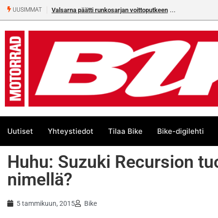
Valsarna päätti runkosarjan voittoputkeen
UUSIMMAT
Uutiset
Yhteystiedot
Tilaa Bike
Bike-digilehti
Huhu: Suzuki Recursion tu
nimellä?
5 tammikuun, 2015
Bike