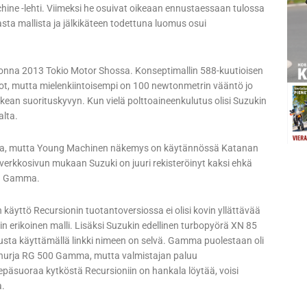
ine -lehti. Viimeksi he osuivat oikeaan ennustaessaan tulossa
asta mallista ja jälkikäteen todettuna luomus osui
 vuonna 2013 Tokio Motor Shossa. Konseptimallin 588-kuutioisen
t, mutta mielenkiintoisempi on 100 newtonmetrin vääntö jo
ikean suorituskyvyn. Kun vielä polttoaineenkulutus olisi Suzukin
alta.
eita, mutta Young Machinen näkemys on käytännössä Katanan
-verkkosivun mukaan Suzuki on juuri rekisteröinyt kaksi ehkä
ttu Gamma.
n käyttö Recursionin tuotantoversiossa ei olisi kovin yllättävää
in erikoinen malli. Lisäksi Suzukin edellinen turbopyörä XN 85
usta käyttämällä linkki nimeen on selvä. Gamma puolestaan oli
a hurja RG 500 Gamma, mutta valmistajan paluu
epäsuoraa kytköstä Recursioniin on hankala löytää, voisi
a.