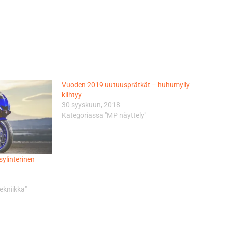
Vuoden 2019 uutuusprätkät – huhumylly
kiihtyy
30 syyskuun, 2018
Kategoriassa "MP näyttely"
ylinterinen
ekniikka"