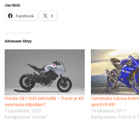
Jaa tämä:
Facebook
X
Aiheeseen liittyy
Honda CB1100X kehitteillä – Tracer ja XR
Yamahalta tulossa kolmis
saamassa kilpailijan?
sportti R-09?
13 joulukuun, 2020
14 lokakuun, 2017
Kategoriassa "Uutiset"
Kategoriassa "Pyörät & T