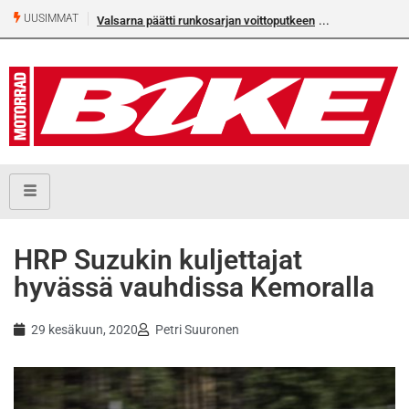
UUSIMMAT
Valsarna päätti runkosarjan voittoputkeen
Älä missaa täm
numeroa!
HRP Suzukin kuljettajat
hyvässä vauhdissa Kemoralla
29 kesäkuun, 2020
Petri Suuronen