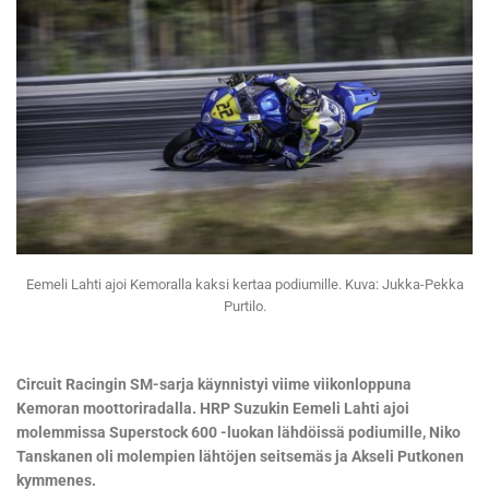
Eemeli Lahti ajoi Kemoralla kaksi kertaa podiumille. Kuva: Jukka-Pekka
Purtilo.
Circuit Racingin SM-sarja käynnistyi viime viikonloppuna
Kemoran moottoriradalla. HRP Suzukin Eemeli Lahti ajoi
molemmissa Superstock 600 -luokan lähdöissä podiumille, Niko
Tanskanen oli molempien lähtöjen seitsemäs ja Akseli Putkonen
kymmenes.