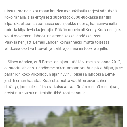
Circuit Racingin kotimaan kauden avauskilpailu tarjosi nähtävää
koko rahalla, sillä erityisesti Superstock 600 -luokassa nähtiin
kilpailukauttaan avaamassa suuri joukko nuoria, kansainvälisillä
radoilla kilpailevia kuljettajia. Päivän nopein oli Kenny Koskinen, joka
voitti molemmat lähdöt. Ensimmäisessä lähdössä Peetu
Paavilainen jätti Eemeli Lahden kolmanneksi, mutta toisessa
lähdössä osat vaihtuivat, ja Lahti ajoi maaliin toisella sijalla.
– Siihen nähden, että Eemeli on ajanut täällä viimeksi vuonna 2012,
oli suoritus hieno. Lähdimme rakentamaan vauhtia pikkuhiljaa, ja se
paranikin koko viikonlopun ajan hyvin. Toisessa lähdössä Eemeli
yritti hieman haastaa Koskista, mutta vauhti ei aivan siihen
riittänyt, joten olikin fiksu ratkaisu antaa tämän mennä menojaan,
arvioi HRP Suzukin tiimipäällikkö Joni Hannula.