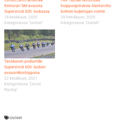
Eemeli Lahti tähdittää
HRP Suzuki tavoittelee
Kemoran SM-avausta
huippusijoituksia Alastarolta
Superstock 600 -luokassa
kolmen kuljettajan voimin
18 kesäkuun, 2020
29 heinäkuun, 2020
Kategoriassa "Uutiset"
Kategoriassa "Uutiset"
Tanskanen podiumille
Superstock 600 -luokan
avausviikonloppuna
22 kesäkuun, 2021
Kategoriassa "Circuit
Racing"
Uutiset