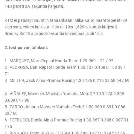
14:s peräti 0,9 sekuntia kärjestä.
KTM ei päässyt vauhtiin tänäänkään. Mika Kallio paahtoi peräti 99
kierrosta, eniten kaikista. Hän oli 19:s 1,629 sekuntia kärjestä.
Bradley Smith ajoi puoli sekuntia kovempaa ja oli 16:s.
2. testipäivän tulokset:
1 MARQUEZ, Marc Repsol Honda Team 1:29.969 91 / 97
2 PEDROSA, Dani Repsol Honda Team 1:30.127 0.158 0.158 39 /
71
3 MILLER, Jack Alma Pramac Racing 1:30.185 0.216 0.058 64 / 69
4 VIÑALES, Maverick Movistar Yamaha MotoGP 1:30.274 0.305
0.089 84 / 90
5 ZARCO, Johann Monster Yamaha Tech 3 1:30.360 0.391 0.086
53 / 60
6 PETRUCCI, Danilo Alma Pramac Racing 1:30.367 0.398 0.007 31
/ 75
7 RINS, Alex Team SUZUKI ECSTAR 1:30.446 0.477 0.079 55 / 56