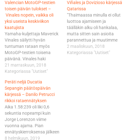
Valencian MotoGP-testien
Viñales ja Dovizioso kärjessä
toisen päivän tulokset –
Qatarissa
Vinales nopein, vaikka oli
"Thaimaassa minulla ei ollut
yksi useista keskiviikon
luottoa ajamiseen ja
kaatujista
täälläkin alku oli hankalaa,
Yamaha-kuljettaja Maverick
mutta sitten sain asioita
Vinales säilytti hyvän
parannettua ja muutimme
tuntuman rataan myös
pyörää. Askel askeleelta
2 maaliskuun, 2018
MotoGP-testien toisena
pääsimme kohti parempaa
Kategoriassa "Uutiset"
päivänä. Vinales haki
aikaa ja ajaminen tuntui
äärimmäistä kostetusta
21 marraskuun, 2018
paremmalta", Vinales sanoi
Valencian radan pintaa
Kategoriassa "Uutiset"
Yamahan tiedotteessa.
heittäytymällä nurin kesken
Qatarin testi on viimeinen
Peräti neljä Ducatia
päivän, mutta painoi lopulta
virallinen testi ennen kauden
Sepangin päätöspäivän
parhaan ajan 1:30.757.
alkua. Marc Marquez oli
kärjessä – Danilo Petrucci
Eiliseen tapaan
kymmenes. "Lähdimme
rikkoi rataennätyksen
keliolosuhteet olivat hiukan
ajamaan testiä
Aika 1.58:239 oli liki 0,6
vaativat, eivätkä kuljettajat
löytääksemme…
sekuntia nopeampi kuin
päässeet radalla heti
Jorge Lorenzon viime
aamutuimaan, kuten he
vuonna ajama. Pian
toivoivat. Tälläkin kertaa
ennätyskierroksensa jälkeen
KTM:n tuore rekrytointi
Petrucci kaatui ja rikkoi
8 helmikuun, 2019