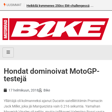
UUSIMMAT
Heikkilä kymmenes 250cc EM-challengessä
Hondat dominoivat MotoGP-
testejä
17 helmikuun, 2018
Bike
Yllättäjä oli kolmanneksi ajanut Ducatin satelliittitiimin Pramacin
Jack Miller, joka jäi Marquezista vain 0.216 sekuntia. Yamahan
Maverick Vinales oli neljäs, mutta tallikaveri Valentino Rossi vasta