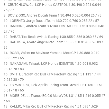
8 CRUTCHLOW, Cal LCR Honda CASTROL 1:30.490 0.521 0.044
75 / 85
9 DOVIZIOSO, Andrea Ducati Team 1:30.494 0.525 0.004 26 / 78
10 LORENZO, Jorge Ducati Team 1:30.729 0.760 0.235 22 / 57
11 IANNONE, Andrea Team SUZUKI ECSTAR 1:30.775 0.806 0.046
27 / 76
12 RABAT, Tito Reale Avintia Racing 1:30.855 0.886 0.080 65 / 69
13 BAUTISTA, Alvaro Ángel Nieto Team 1:30.883 0.914 0.028 83 /
89
14 ROSSI, Valentino Movistar Yamaha MotoGP 1:30.888 0.919
0.005 22 / 65
15 NAKAGAMI, Takaaki LCR Honda IDEMITSU 1:30.901 0.932
0.013 78 / 83
16 SMITH, Bradley Red Bull KTM Factory Racing 1:31.113 1.144
0.212 38 / 79
17 ESPARGARO, Aleix Aprilia Racing Team Gresini 1:31.130 1.161
0.017 18 / 65
18 MORBIDELLI, Franco EG 0,0 Marc VDS 1:31.185 1.216 0.055 47
/ 68
19 KALLIO, Mika Red Bull KTM Factory Racing 1:31.598 1.629