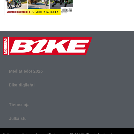
Mediatiedot 2026
Bike-digilehti
Tietosuoja
Julkaistu